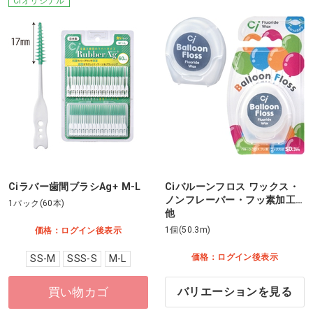
Ciオリジナル
Ciラバー歯間ブラシAg+ M-L
Ciバルーンフロス ワックス・
ノンフレーバー・フッ素加工…
1パック(60本)
他
1個(50.3m)
価格：ログイン後表示
価格：ログイン後表示
SS-M
SSS-S
M-L
買い物カゴ
バリエーションを見る