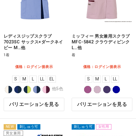
レディスジップスクラブ
ミッフィー 男女兼用スクラブ
7023SC サックス×ダークネイ
MFC-5842 クラウディピンク
ビー M…他
L…他
1着
着
価格：ログイン後表示
価格：ログイン後表示
S
M
L
LL
EL
S
M
L
LL
他5色
バリエーションを見る
バリエーションを見る
NEW
刺しゅう可
刺しゅう可
女性用
男女兼用