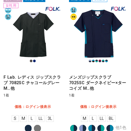
女性用
F Lab. レディス ジップスクラ
メンズジップスクラブ
ブ 7082SC チャコールグレー
7025SC ダークネイビー×ター
M…他
コイズ M…他
1着
1着
価格：ログイン後表示
価格：ログイン後表示
S
M
L
LL
3L
M
L
LL
BL
他1色