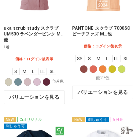
uka scrub study スクラブ
PANTONE スクラブ 7000SC
UM500 ラベンダーピンク M…
ピーチファズ M…他
他
価格：ログイン後表示
1着
SS
S
M
L
LL
3L
価格：ログイン後表示
S
M
L
LL
3L
他27色
他4色
バリエーションを見る
バリエーションを見る
NEW
Ciオリジナル
NEW
刺しゅう可
女性用
刺しゅう可