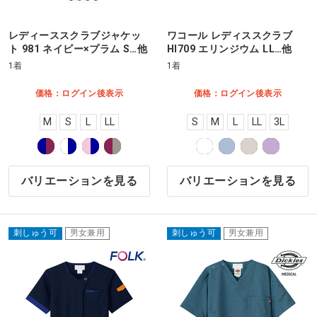
レディーススクラブジャケッ
ワコール レディススクラブ
ト 981 ネイビー×プラム S…他
HI709 エリンジウム LL…他
1着
1着
価格：ログイン後表示
価格：ログイン後表示
M
S
L
LL
S
M
L
LL
3L
バリエーションを見る
バリエーションを見る
刺しゅう可
男女兼用
刺しゅう可
男女兼用