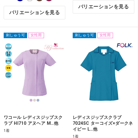
バリエーションを見る
バリエーションを見る
刺しゅう可
女性用
刺しゅう可
女性用
ワコール レディスジップスク
レディスジップスクラブ
ラブ HI710 アヌヘア M…他
7024SC ターコイズ×ダークネ
イビー L…他
1着
1着