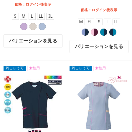
価格：ログイン後表示
価格：ログイン後表示
S
M
L
LL
3L
M
EL
S
L
LL
バリエーションを見る
バリエーションを見る
刺しゅう可
女性用
刺しゅう可
女性用