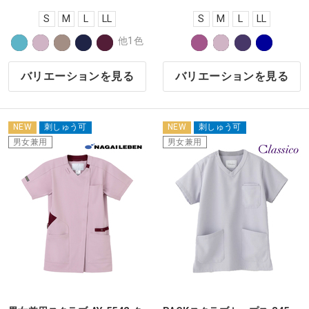
S
M
L
LL
S
M
L
LL
他1色
バリエーションを見る
バリエーションを見る
NEW
刺しゅう可
NEW
刺しゅう可
男女兼用
男女兼用