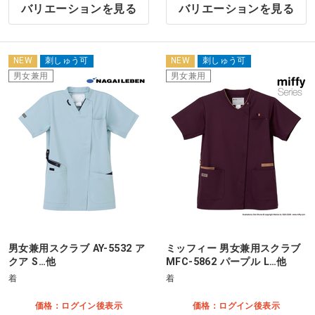
バリエーションを見る
バリエーションを見る
NEW
刺しゅう可
NEW
刺しゅう可
男女兼用
男女兼用
男女兼用スクラブ AY-5532 ア
ミッフィー 男女兼用スクラブ
クア S…他
MFC-5862 パープル L…他
着
着
価格：ログイン後表示
価格：ログイン後表示