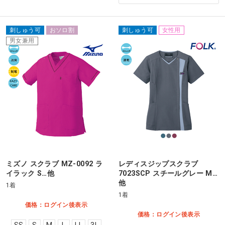
刺しゅう可
おソロ割
刺しゅう可
女性用
男女兼用
ミズノ スクラブ MZ-0092 ラ
レディスジップスクラブ
イラック S…他
7023SCP スチールグレー M…
他
1着
1着
価格：ログイン後表示
価格：ログイン後表示