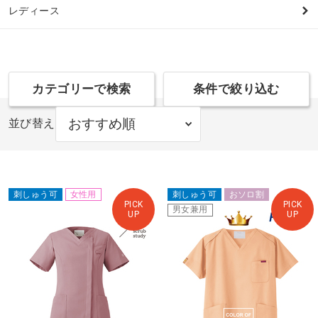
レディース
カテゴリーで検索
条件で絞り込む
並び替え
刺しゅう可
女性用
刺しゅう可
おソロ割
PICK
PICK
男女兼用
UP
UP