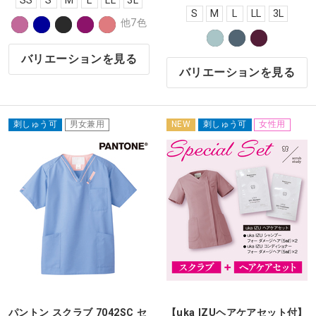
SS
S
M
L
LL
3L
S
M
L
LL
3L
他7色
バリエーションを見る
バリエーションを見る
刺しゅう可
男女兼用
NEW
刺しゅう可
女性用
パントン スクラブ 7042SC セ
【uka IZUヘアケアセット付】