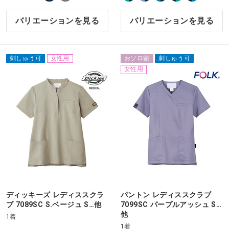
バリエーションを見る
バリエーションを見る
刺しゅう可
女性用
おソロ割
刺しゅう可
女性用
ディッキーズ レディススクラ
パントン レディススクラブ
ブ 7089SC S.ベージュ S…他
7099SC パープルアッシュ S…
他
1着
1着