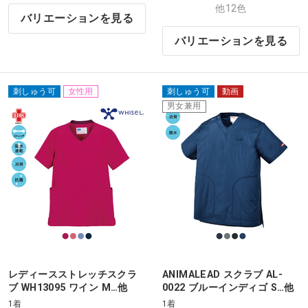
他12色
バリエーションを見る
バリエーションを見る
刺しゅう可
女性用
刺しゅう可
動画
男女兼用
レディースストレッチスクラ
ANIMALEAD スクラブ AL-
ブ WH13095 ワイン M…他
0022 ブルーインディゴ S…他
1着
1着