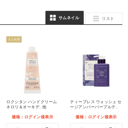
uka scrub study スクラ
レディースカットソー
サムネイル
リスト
ブ UM500 ラベンダー
9001 [FOLK] ブラック
ピンク M
LL
価格：ログイン後表示
価格：ログイン後表示
まとめ割
ロクシタン ハンドクリーム
ティーブレス ウォッシュ セ
ネロリ＆オーキデ…他
ージアンバーパープルティ
ー…他
価格：ログイン後表示
価格：ログイン後表示