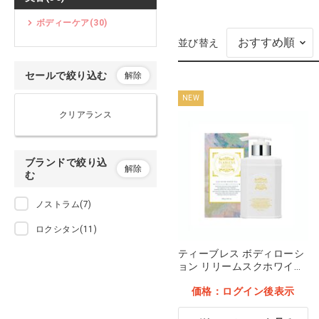
マタニティ
ボディーケア(30)
並び替え
レディースカット
カーディガン
9001 [FOLK] ブラ
セールで絞り込む
解除
エプロン
価格：ログイン後
NEW
クリアランス
ポロシャツ＆ケアウェア
シューズ
ブランドで絞り込
解除
む
サンダル
ノストラム(7)
インナー下着
ロクシタン(11)
ティーブレス ボディローシ
ソックス・タイツ・ストッキ
ョン リリームスクホワイト
ング
ティー 250g…他
価格：ログイン後表示
美容