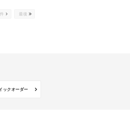
0件
最後
イックオーダー