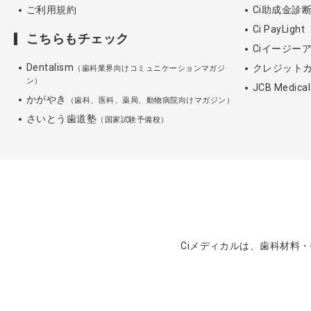
ご利用規約
Ci助成金診
Ci PayLight
こちらもチェック
Ciイージー
Dentalism
クレジット
（歯科業界向けコミュニケーションマガジ
ン）
JCB Medica
かがやき
（歯科、医科、薬局、動物病院向けマガジン）
さいとう歯道塾
（国家試験予備校）
Ciメディカルは、歯科材料