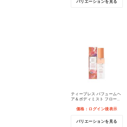
バリエーションを見る
オーラルケア
感染予防
生活用品・雑貨
食品
ブランド別
訳あり
ティーブレス パフュームヘ
アパレル商品
ア＆ボディミスト フローラ
ルメドウスィートティー…
価格：ログイン後表示
他
刺繍可能商品
バリエーションを見る