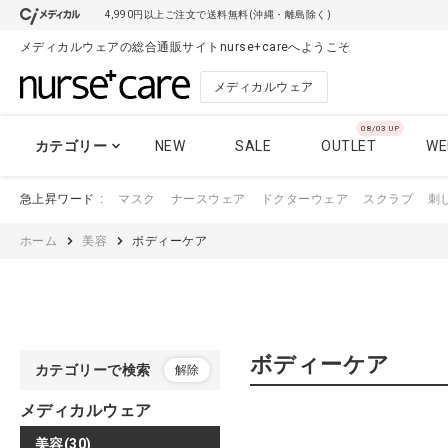
4,990円以上ご注文で送料無料(沖縄・離島除く)
メディカルウェアの総合通販サイトnurse+careへようこそ
メディカルウェア
08/03 UP
カテゴリー
NEW
SALE
OUTLET
WE
急上昇ワード
マスク
ナースウェア
ドクターウェア
スクラブ
刺
スクラブ
スクラブ
ホーム
美容
ボディーケア
パンツ
スクラブ
ナースウェア
スクラブ おすす
ドクターコート
ボディーケア
カテゴリーで検索
解除
ケーシー
メディカルウェア
美容(30)