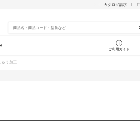
カタログ請求
B
ご利用ガイド
しゅう加工
スクラブパンツ
スク
めアイテム