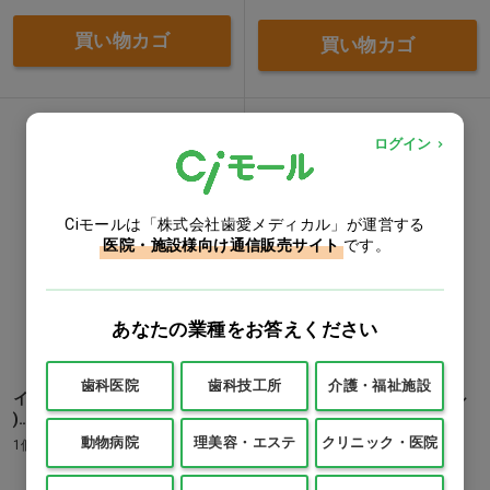
買い物カゴ
買い物カゴ
ログイン
Ciモールは「株式会社歯愛メディカル」が運営する
医院・施設様向け通信販売サイト
です。
あなたの業種をお答えください
歯科医院
歯科技工所
介護・福祉施設
イオ ディープマスク(くせ毛用
ミレアム ヘアケアコンディシ
)…他
ョナー 本体
動物病院
理美容・エステ
クリニック・医院
1個(170g)
1本(800mL)