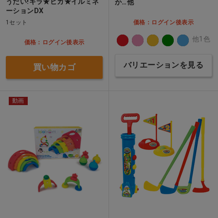
うだい!キラ★ピカ★イルミネ
か…他
ーションDX
1セット
価格：ログイン後表示
他1色
価格：ログイン後表示
バリエーションを見る
買い物カゴ
動画