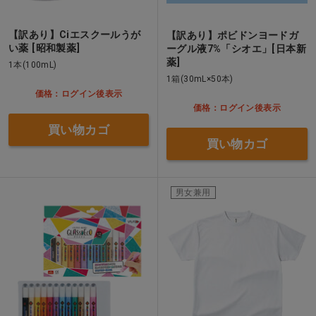
【訳あり】Ciエスクールうが
【訳あり】ポビドンヨードガ
い薬 [昭和製薬]
ーグル液7%「シオエ」[日本新
薬]
1本(100mL)
1箱(30mL×50本)
価格：ログイン後表示
価格：ログイン後表示
買い物カゴ
買い物カゴ
男女兼用