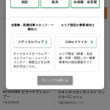
価格：ログイン後表示
価格：ログイン後表示
病院
薬局
幼稚園・保育園
バリエーションを見る
買い物カゴ
全業種・医療従事スタッフ・一
エリア限定の事業者向け
般向け
メディカルウェア
CiBizスマイル
ナース＆ドクターウェア・
エリア限定（関東・北信
ユニフォーム・シューズ・
越・中部・関西）の一般事
インナー・雑貨などをお求
業者向け総合通販サイト
めの方はこちら。
ウィンドウを閉じる
KYOGOKU カラーケアシャン
スキンサイエンティスト リン
プー
クルバニッシュ
1本(200ml)
1個(2枚×32セット)