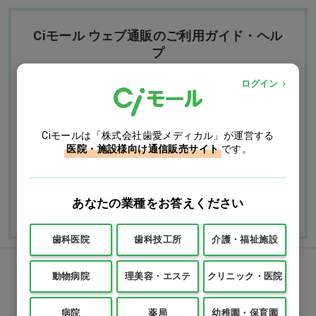
Ciモール ウェブ通販のご利用ガイド・ヘル
プ
ログイン
お支払いについて
送料について
Ciモールは「株式会社歯愛メディカル」が運営する
返品・交換につい
修理・保証につい
医院・施設様向け通信販売サイト
です。
て
て
ご利用ガイドを詳しく見
よくあるご質問
る
あなたの業種をお答えください
歯科医院
歯科技工所
介護・福祉施設
FAXでのご注文
動物病院
理美容・エステ
クリニック・医院
病院
薬局
幼稚園・保育園