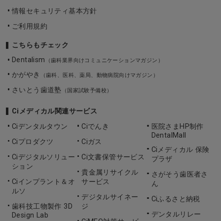
情報セキュリティ基本方針
ご利用規約
こちらもチェック
Dentalism
（歯科業界向けコミュニケーションマガジン）
かがやき
（歯科、医科、薬局、動物病院向けマガジン）
さいとう歯道塾
（国家試験予備校）
Ciメディカル関連サービス
Ciデンタルタウン
Ciでんき
医院さまHP制作
DentalMall
Ciプロダクツ
Ciガス
Ciメディカル 保険
Ciデジタルソリュー
Ci文書保管サービス
プラザ
ション
貴金属リサイクル
さがそう歯医者さ
Ciインプラント＆オ
サービス
ん
ルソ
デジタルサイネー
Ciふるさと納税
歯科技工物製作 3D
ジ
デンタルリレー
Design Lab