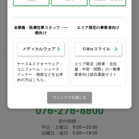
0120-418-167
番号をよくお確かめのうえ、
お間違いのないようお願いいたします
全業種・医療従事スタッフ・一
エリア限定の事業者向け
注文書ダウンロード
般向け
メディカルウェア
CiBizスマイル
お電話でお問い合わせ
ナース＆ドクターウェア・
エリア限定（関東・北信
ユニフォーム・シューズ・
越・中部・関西）の一般事
インナー・雑貨などをお求
業者向け総合通販サイト
0570-058000
めの方はこちら。
固定電話からは市内通話料金でご利用いただけます
または
ウィンドウを閉じる
076-278-8800
受付時間：
平日・土曜日 9:00〜20:00
日曜日・祝日 9:00〜18:00