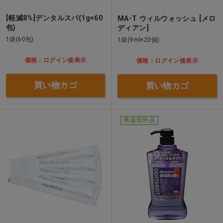
[軽減8%]デンタルスパ(1g×60
MA-T ウィルウォッシュ [メロ
包)
ディアン]
1袋(60包)
1袋(9ml×20個)
価格：ログイン後表示
価格：ログイン後表示
買い物カゴ
買い物カゴ
医薬部外品