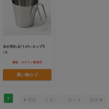
水が切れる!うがいカップⅡ
1個
価格：ログイン後表示
買い物カゴ
1
最初
前へ
次へ
最後