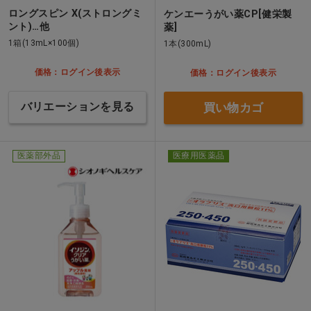
ロングスピン X(ストロングミ
ケンエーうがい薬CP[健栄製
ント)…他
薬]
1箱(13mL×100個)
1本(300mL)
価格：ログイン後表示
価格：ログイン後表示
バリエーションを見る
買い物カゴ
医薬部外品
医療用医薬品