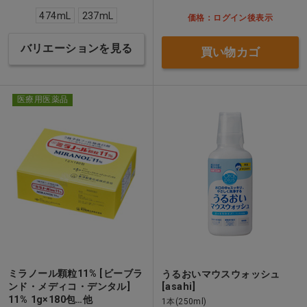
474mL
237mL
価格：ログイン後表示
バリエーションを見る
買い物カゴ
医療用医薬品
ミラノール顆粒11% [ビーブラ
うるおいマウスウォッシュ
ンド・メディコ・デンタル]
[asahi]
11% 1g×180包…他
1本(250ml)