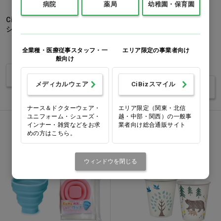
病院
薬局
幼稚園・保育園
CiオーラルpHバランサー ポー
モンダミンシリーズ うるおう
ションタイプ…他
ドライケア…他
1本(1,080mL)
価格：ログイン後表示
全業種・医療従事スタッフ・一
エリア限定の事業者向け
般向け
価格：ログイン後表示
バリエーションを見る
メディカルウェア
CiBizスマイル
バリエーションを見る
ナース＆ドクターウェア・
エリア限定（関東・北信
ユニフォーム・シューズ・
越・中部・関西）の一般事
インナー・雑貨などをお求
業者向け総合通販サイト
めの方はこちら。
ウィンドウを閉じる