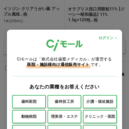
イソジン クリアうがい薬 アッ
オラブリス洗口用顆粒11% [ジ
プル風味…他
ーシー昭和薬品] 11%
1.5g×120包…他
1本(200mL)
価格：ログイン後表示
価格：ログイン後表示
ログイン
バリエーションを見る
バリエーションを見る
Ciモールは「株式会社歯愛メディカル」が運営する
医院・施設様向け通信販売サイト
です。
医薬部外品
あなたの業種をお答えください
歯科医院
歯科技工所
介護・福祉施設
動物病院
理美容・エステ
クリニック・医院