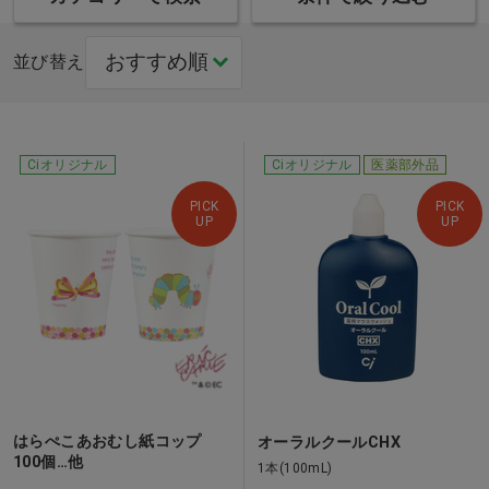
並び替え
Ciオリジナル
Ciオリジナル
医薬部外品
PICK
PICK
UP
UP
はらぺこあおむし紙コップ
オーラルクールCHX
100個…他
1本(100mL)