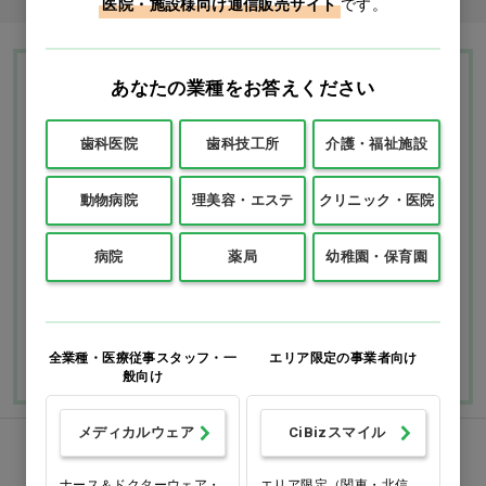
医院・施設様向け通信販売サイト
です。
あなたの業種をお答えください
Ciモール ウェブ通販のご利用ガイド・ヘル
プ
歯科医院
歯科技工所
介護・福祉施設
お支払いについて
送料について
動物病院
理美容・エステ
クリニック・医院
返品・交換につい
修理・保証につい
病院
薬局
幼稚園・保育園
て
て
ご利用ガイドを詳しく見
よくあるご質問
る
全業種・医療従事スタッフ・一
エリア限定の事業者向け
般向け
メディカルウェア
CiBizスマイル
FAXでのご注文
ナース＆ドクターウェア・
エリア限定（関東・北信