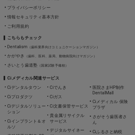
プライバシーポリシー
情報セキュリティ基本方針
ご利用規約
こちらもチェック
Dentalism
（歯科業界向けコミュニケーションマガジン）
かがやき
（歯科、医科、薬局、動物病院向けマガジン）
さいとう歯道塾
（国家試験予備校）
Ciメディカル関連サービス
Ciデンタルタウン
Ciでんき
医院さまHP制作
DentalMall
Ciプロダクツ
Ciガス
Ciメディカル 保険
Ciデジタルソリュー
Ci文書保管サービス
プラザ
ション
貴金属リサイクル
さがそう歯医者さ
Ciインプラント＆オ
サービス
ん
ルソ
デジタルサイネー
Ciふるさと納税