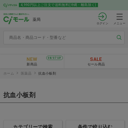
4,990円以上ご注文で送料無料(沖縄・離島除く)
薬局
ログイン
メニュー
NEW
SALE
08/07 UP
新商品
セール商品
ホーム
医薬品
抗血小板剤
抗血小板剤
カテゴリーで検索
条件で絞り込む