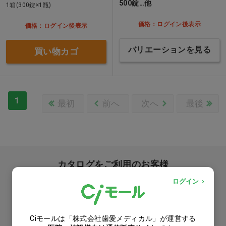
500錠…他
1箱(300錠×1瓶)
価格：ログイン後表示
価格：ログイン後表示
バリエーションを見る
買い物カゴ
1
最初
前へ
次へ
最後
カタログをご利用のお客様
ログイン
カタログ請求
商品コード入力でクイックオーダー
Ciモールは「株式会社歯愛メディカル」が運営する