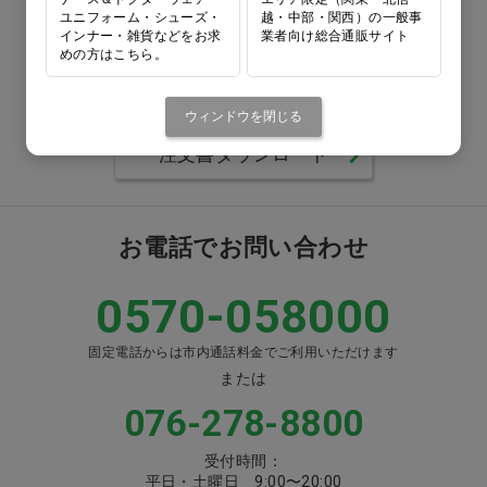
ユニフォーム・シューズ・
越・中部・関西）の一般事
0120-418-167
インナー・雑貨などをお求
業者向け総合通販サイト
めの方はこちら。
番号をよくお確かめのうえ、
お間違いのないようお願いいたします
ウィンドウを閉じる
注文書ダウンロード
お電話でお問い合わせ
0570-058000
固定電話からは市内通話料金でご利用いただけます
または
076-278-8800
受付時間：
平日・土曜日 9:00〜20:00