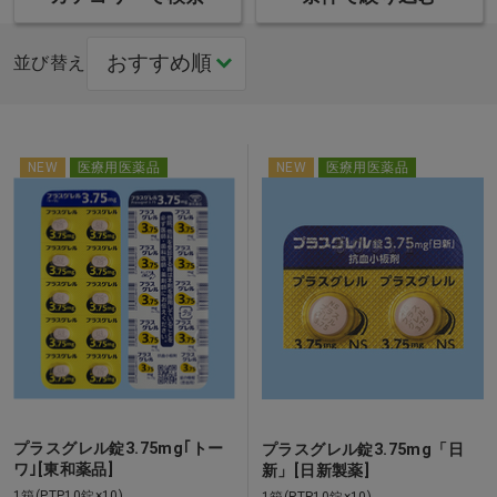
並び替え
NEW
医療用医薬品
NEW
医療用医薬品
プラスグレル錠3.75mg｢トー
プラスグレル錠3.75mg「日
ワ｣[東和薬品]
新」[日新製薬]
1箱(PTP10錠×10)
1箱(PTP10錠×10)