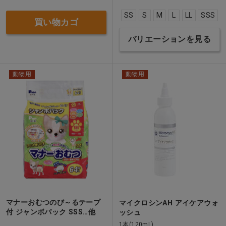
SS
S
M
L
LL
SSS
買い物カゴ
バリエーションを見る
動物用
動物用
マナーおむつのび～るテープ
マイクロシンAH アイケアウォ
付 ジャンボパック SSS…他
ッシュ
1本(120mL)