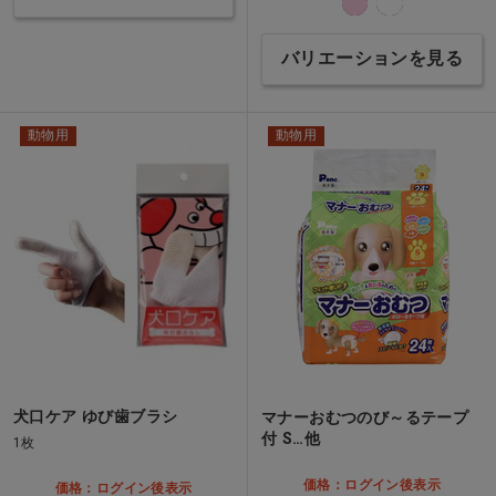
バリエーションを見る
動物用
動物用
犬口ケア ゆび歯ブラシ
マナーおむつのび～るテープ
付 S…他
1枚
価格：ログイン後表示
価格：ログイン後表示