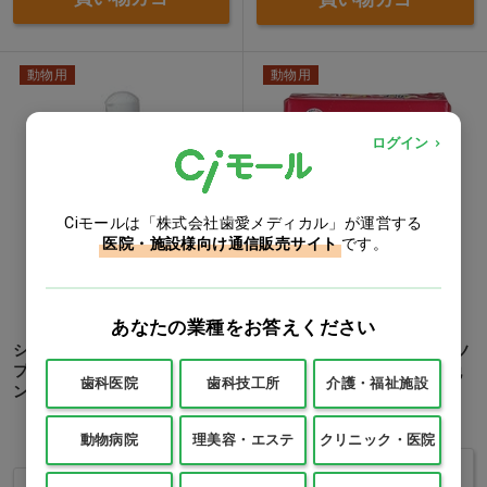
動物用
動物用
ログイン
Ciモールは「株式会社歯愛メディカル」が運営する
医院・施設様向け通信販売サイト
です。
あなたの業種をお答えください
シャンメシャン 自然のシャン
超吸収 破れに強いシート[サノ
プーシリーズ [キタガワ] シャ
テック] ワイド 59×44cm…他
歯科医院
歯科技工所
介護・福祉施設
ンプー 本体…他
価格：ログイン後表示
価格：ログイン後表示
動物病院
理美容・エステ
クリニック・医院
バリエーションを見る