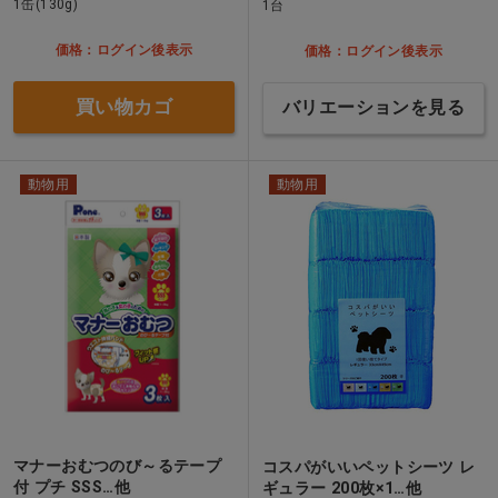
1缶(130g)
1台
価格：ログイン後表示
価格：ログイン後表示
買い物カゴ
バリエーションを見る
動物用
動物用
マナーおむつのび～るテープ
コスパがいいペットシーツ レ
付 プチ SSS…他
ギュラー 200枚×1…他