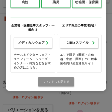
バリエーションを見る
病院
薬局
幼稚園・保育園
動物用
動物用
全業種・医療従事スタッフ・一
エリア限定の事業者向け
般向け
メディカルウェア
CiBizスマイル
ナース＆ドクターウェア・
エリア限定（関東・北信
ユニフォーム・シューズ・
越・中部・関西）の一般事
インナー・雑貨などをお求
業者向け総合通販サイト
めの方はこちら。
おくすりちょーだい 1個(50g)
ウィンドウを閉じる
ソフトタブワイド [伊勢藤] ホ
…他
ワイト…他
1個(23L)
価格：ログイン後表示
価格：ログイン後表示
バリエーションを見る