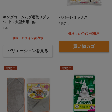
キングコームムダ毛取りブラ
ペパーレミックス
シ 中～大型犬用…他
1袋(6L)
1本
価格：ログイン後表示
価格：ログイン後表示
買い物カゴ
バリエーションを見る
動物用
動物用