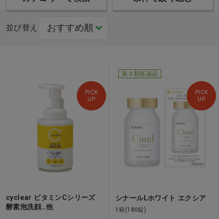
並び替え
第３類医薬品
PICK
PICK
UP
UP
cyclear ビタミンCシリーズ
シナールLホワイト エクシア
酵素泡洗顔…他
1箱(180錠)