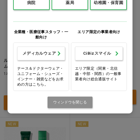
病院
薬局
幼稚園・保育園
全業種・医療従事スタッフ・一
エリア限定の事業者向け
般向け
メディカルウェア
CiBizスマイル
ルリーク オールタイムクリー
セルピュア UVX
ム
1本(40g)
ナース＆ドクターウェア・
エリア限定（関東・北信
ユニフォーム・シューズ・
越・中部・関西）の一般事
1本(50g)
インナー・雑貨などをお求
業者向け総合通販サイト
価格：ログイン後表示
めの方はこちら。
価格：ログイン後表示
買い物カゴ
買い物カゴ
ウィンドウを閉じる
NEW
NEW