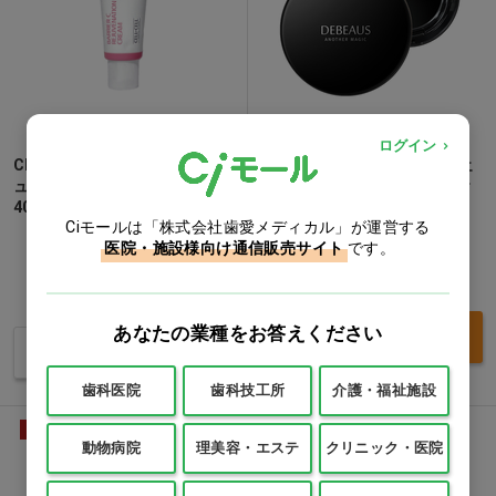
ログイン
CELL BY CELL バリアC リジ
ディビュース インテンシブエ
ュヴァーネーションクリーム
ナジェニック マルチインディ
40ml…他
ケーショ
Ciモールは「株式会社歯愛メディカル」が運営する
1セット
医院・施設様向け通信販売サイト
です。
価格：ログイン後表示
価格：ログイン後表示
100ml
40ml
あなたの業種をお答えください
買い物カゴ
バリエーションを見る
歯科医院
歯科技工所
介護・福祉施設
動画
NEW
動物病院
理美容・エステ
クリニック・医院