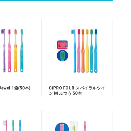
難病治療剤
腫瘍用薬
鎮痛薬
漢方製剤
物用医薬品
Jewel 1箱(50本)
CiPRO FOUR スパイラルツイ
ン M ふつう 50本
ジクロフェナクNa錠
アトモキセチンカプセ
25mg「サワイ」 [沢井
ル5mg「日医工」 [日
製薬]
医工] 5mg/ｶﾌﾟｾﾙ 140
カプセル