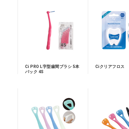
Ci PRO L字型歯間ブラシ 5本
Ciクリアフロス
パック 4S