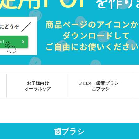
剤
抗真菌剤
抗不
剤
抗ウイルス剤
抗
抗菌剤
女性ホルモ
剤
脳卒中治療剤
腎
剤
利尿剤
膵
抗てんかん剤
胆道
お子様向け
フロス・歯間ブラシ・
オーラルケア
舌ブラシ
代謝剤
歯科・口腔用剤
気管支拡張剤
暈剤
片頭痛・慢性頭痛治療剤
抗
うつ剤
アレルギー疾患治療剤
鎮咳剤・去痰
歯ブラシ