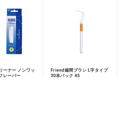
リーナー ノンワッ
Friend歯間ブラシ L字タイプ
フレーバー
30本パック 4S