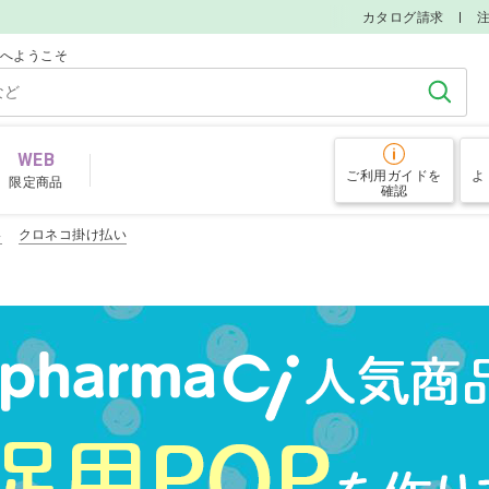
カタログ請求
ルへようこそ
検索
WEB
ご利用ガイド
を
よ
限定商品
確認
い
クロネコ掛け払い
品
消毒剤
発毛・育毛剤
糖
療剤
甲状腺疾患治療剤
血
副腎皮質ステロイド
ビ