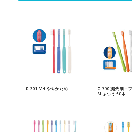
下部消化管疾患治療剤
訳あり
降圧薬
女性ホルモン製剤
医薬品 おすすめ
Ci201 MH ややかため
Ci700(超先細＋
M ふつう 50本
エソメプラゾール
セル20mg「YD」 
堂] 20mg/ｶﾌﾟｾﾙ 
プセル