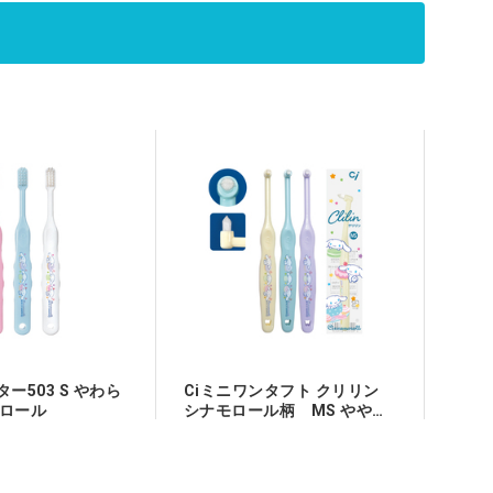
ター503 S やわら
Ciミニワンタフト クリリン
モロール
シナモロール柄 MS ややや
わらかめ 1箱(30本)