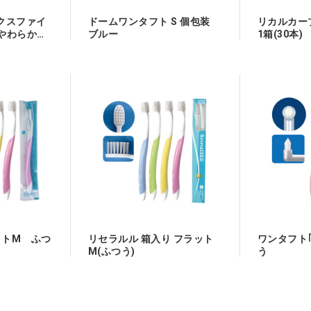
レックスファイ
ドームワンタフト S 個包装
リカルカーブ
 やわらかめ
ブルー
1箱(30本)
ットM ふつ
リセラルル 箱入り フラット
ワンタフト｢M
M(ふつう)
う