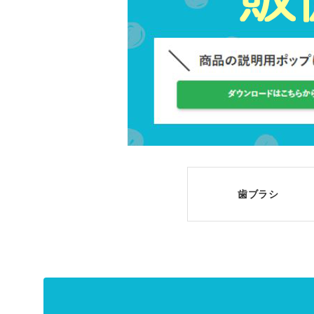
肝疾患治療
美容・ヘルスケア
抗認知症
食品
造血剤
消毒・除菌
抗悪性腫瘍
衛生材料
抗不整脈
介護用品
止血剤
ウェア
歯ブラシ
骨・カルシウム
インテリア・備品
制吐剤・鎮
ペット用品
抗精神病剤・抗
診察