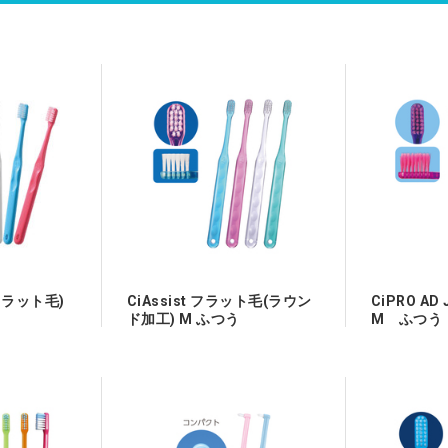
（下剤など）
血管拡張剤・肺高血圧症治療剤
神経
抗精神病薬・抗うつ薬
・子宮用剤
感冒剤
動
アイテム
フラット毛)
CiAssist フラット毛(ラウン
CiPRO AD 
ド加工) M ふつう
M ふつう
カプ
エソメプラゾールカプ
ラベプラゾールNa錠
[陽進
セル10mg「YD」 [陽進
10mg「トーワ」 [東和
100カ
堂] 10mg/ｶﾌﾟｾﾙ 100カ
薬品]
プセル