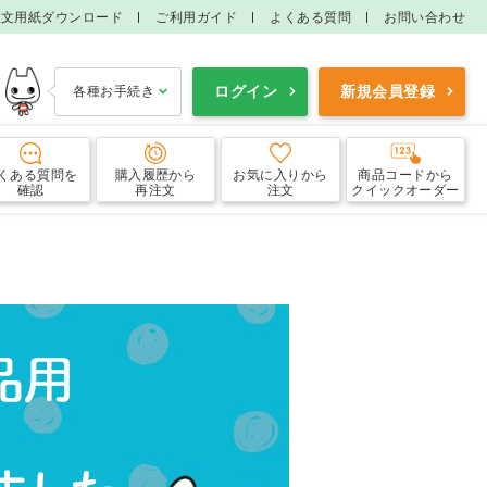
注文用紙ダウンロード
ご利用ガイド
よくある質問
お問い合わせ
ログイン
新規会員登録
各種お手続き
くある質問
を
購入履歴
から
お気に入り
から
商品コードから
確認
再注文
注文
クイックオーダー
ワセリン
精製水
尿病治療剤
鎮痛剤
管拡張剤
眼科用剤
タミン製剤
狭心症治療剤