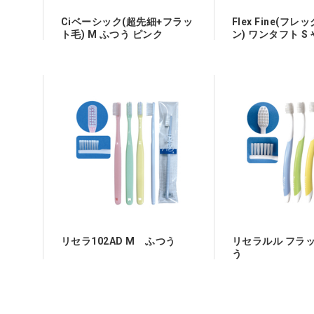
Ciベーシック(超先細+フラッ
Flex Fine(フ
ト毛) M ふつう ピンク
ン) ワンタフト S
1箱(20本)
リセラ102AD M ふつう
リセラルル フラ
う