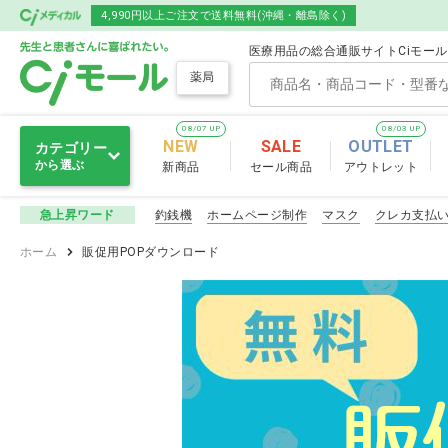
4,990円以上ご注文で送料無料(沖縄・離島除く)
医療用品の総合通販サイトCiモー
薬局
08/07 UP
08/03 UP
NEW
SALE
OUTLET
カテゴリー
から選ぶ
新商品
セール商品
アウトレット
医薬品
釣銭機
ホームページ制作
マスク
クレカ支払
急上昇ワード
医薬品
ホーム
販促用POPダウンロード
口腔ケア
一般用医薬
プレゼント用品
降圧剤
薬局用品
脂質異常症治
抗血栓剤
事務用品