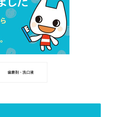
安剤・睡眠剤
免疫抑制剤
リウマチ剤
筋弛緩剤
ン製剤 子宮用剤
皮膚科用剤
疾患用剤
腸疾患治療剤
疾患治療剤
パーキンソン病治療剤
疾患治療剤
泌尿器・生殖器用剤
歯磨剤・洗口液
・気管支喘息治療剤
痛風・高尿酸血症治療剤
血小板剤
輸液・栄養製剤
上部消化管疾患治療剤（消化性潰瘍
剤・呼吸障害改善剤
治療剤等）