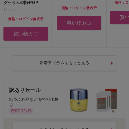
グセラム6本+POP
価格：ロ
価格：ログイン後表示
1セット
買
価格：ログイン後表示
買い物カゴ
買い物カゴ
新着アイテムをもっと見る
訳ありセール
箱つぶれ品などを特別価格
で！
更新7月24日