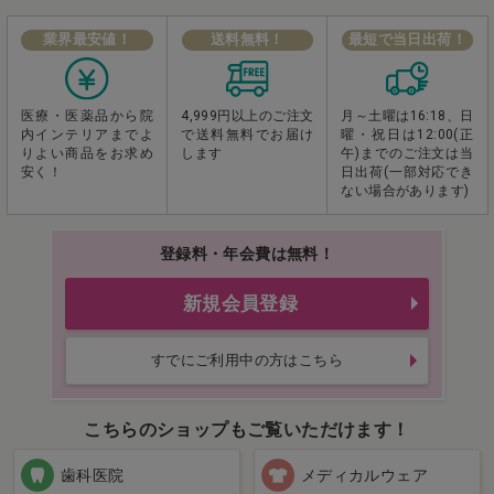
業界最安値！
送料無料！
最短で当日出荷！
医療・医薬品から
院
4,999円以上のご注文
月～土曜は16:18、
日
内インテリアまで
よ
で
送料無料でお届け
曜・祝日は12:00(正
りよい商品をお求め
します
午)までのご注文は当
安く！
日出荷(一部対応でき
ない場合があります)
登録料・年会費は無料！
新規会員登録
すでにご利用中の方はこちら
こちらのショップもご覧いただけます！
歯科医院
メディカルウェア