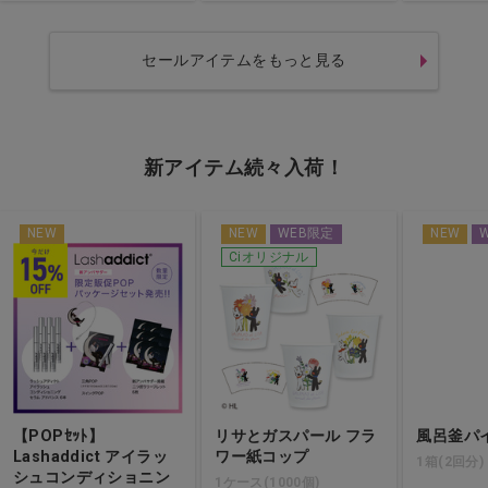
セールアイテムをもっと見る
新アイテム続々入荷！
NEW
NEW
WEB限定
NEW
Ciオリジナル
【POPｾｯﾄ】
リサとガスパール フラ
風呂釜パ
Lashaddict アイラッ
ワー紙コップ
1箱(2回分)
シュコンディショニン
1ケース(1000個)