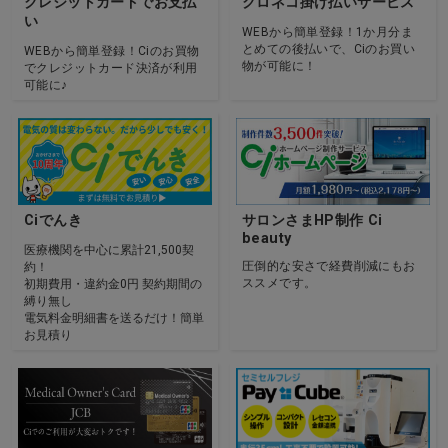
クレジットカードでお支払
クロネコ掛け払いサービス
い
WEBから簡単登録！1か月分ま
とめての後払いで、Ciのお買い
WEBから簡単登録！Ciのお買物
物が可能に！
でクレジットカード決済が利用
可能に♪
Ciでんき
サロンさまHP制作 Ci
beauty
医療機関を中心に累計21,500契
圧倒的な安さで経費削減にもお
約！
ススメです。
初期費用・違約金0円 契約期間の
縛り無し
電気料金明細書を送るだけ！簡単
お見積り