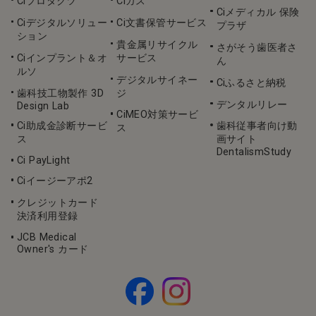
Ciプロダクツ
Ciガス
Ciメディカル 保険
Ciデジタルソリュー
Ci文書保管サービス
プラザ
ション
貴金属リサイクル
さがそう歯医者さ
Ciインプラント＆オ
サービス
ん
ルソ
デジタルサイネー
Ciふるさと納税
歯科技工物製作 3D
ジ
デンタルリレー
Design Lab
CiMEO対策サービ
Ci助成金診断サービ
歯科従事者向け動
ス
ス
画サイト
DentalismStudy
Ci PayLight
Ciイージーアポ2
クレジットカード
決済利用登録
JCB Medical
Owner's カード