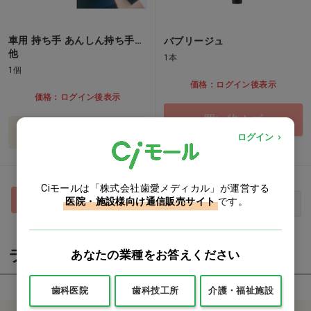
車用 持ち手 あんしん持ち手…
バブリージュ
他
1本
1個
価格：ログイン後表示
価格：ログイン後表示
買い物カゴ
バリエーションを見る
ログイン
Ciモールは「株式会社歯愛メディカル」が運営する
1
医院・施設様向け通信販売サイト
です。
最初
前へ
次へ
最後
ライフケア（介護）
あなたの業種をお答えください
歯科医院
歯科技工所
介護・福祉施設