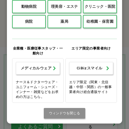
カタログをご利用のお客様
動物病院
理美容・エステ
クリニック・医院
カタログ請求
病院
薬局
幼稚園・保育園
商品コード入力でクイックオーダー
全業種・医療従事スタッフ・一
エリア限定の事業者向け
般向け
Ciモール ウェブ通販のご利用ガイド・ヘル
メディカルウェア
CiBizスマイル
プ
ナース＆ドクターウェア・
エリア限定（関東・北信
ユニフォーム・シューズ・
越・中部・関西）の一般事
お支払いについて
送料について
インナー・雑貨などをお求
業者向け総合通販サイト
めの方はこちら。
返品・交換につい
修理・保証につい
て
て
ウィンドウを閉じる
ご利用ガイドを詳しく見
よくあるご質問
る