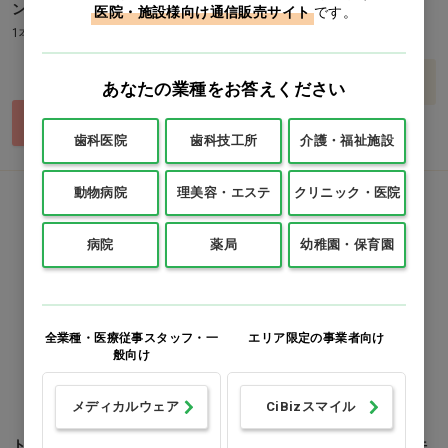
ンザー
医院・施設様向け通信販売サイト
です。
価格：ログイン後表示
1本(4.5L)
価格：ログイン後表示
バリエーションを見る
あなたの業種をお答えください
買い物カゴ
歯科医院
歯科技工所
介護・福祉施設
動物病院
理美容・エステ
クリニック・医院
病院
薬局
幼稚園・保育園
全業種・医療従事スタッフ・一
エリア限定の事業者向け
般向け
メディカルウェア
CiBizスマイル
トイレマジックリン 消臭洗浄
トイレマジックリン 消臭・洗