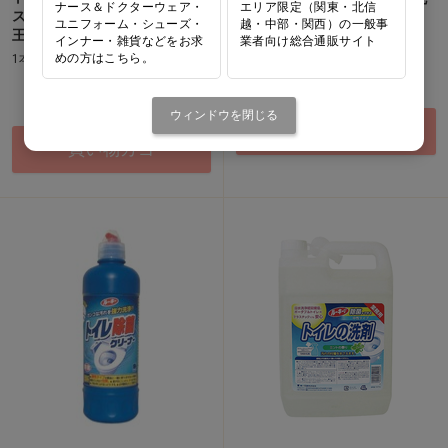
ナース＆ドクターウェア・
エリア限定（関東・北信
スプレー ツヤツヤコート [花
浄スプレー [花王]
ユニフォーム・シューズ・
越・中部・関西）の一般事
王]
インナー・雑貨などをお求
業者向け総合通販サイト
1本(4.5L)
めの方はこちら。
1本(2L)
価格：ログイン後表示
価格：ログイン後表示
ウィンドウを閉じる
買い物カゴ
買い物カゴ