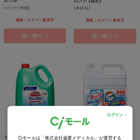
ボウル
ロング [花王]
1パック(180g)
1本(4.5L)
価格：ログイン後表示
価格：ログイン後表示
買い物カゴ
買い物カゴ
ログイン
トイレマジックリン強力クレ
トイレルック [LION] 4L…他
Ciモールは「株式会社歯愛メディカル」が運営する