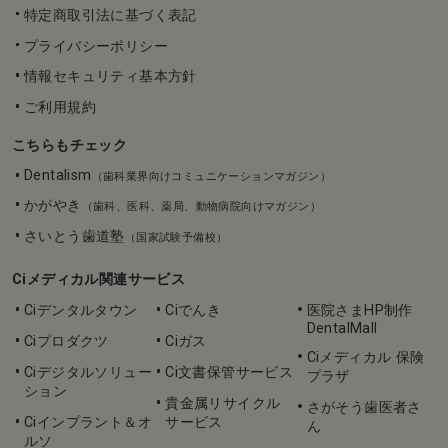
特定商取引法に基づく表記
プライバシーポリシー
情報セキュリティ基本方針
ご利用規約
こちらもチェック
Dentalism
（歯科業界向けコミュニケーションマガジン）
かがやき
（歯科、医科、薬局、動物病院向けマガジン）
さいとう歯道塾
（国家試験予備校）
Ciメディカル関連サービス
Ciデンタルタウン
Ciでんき
医院さまHP制作
DentalMall
Ciプロダクツ
Ciガス
Ciメディカル 保険
Ciデジタルソリュー
Ci文書保管サービス
プラザ
ション
貴金属リサイクル
さがそう歯医者さ
Ciインプラント＆オ
サービス
ん
ルソ