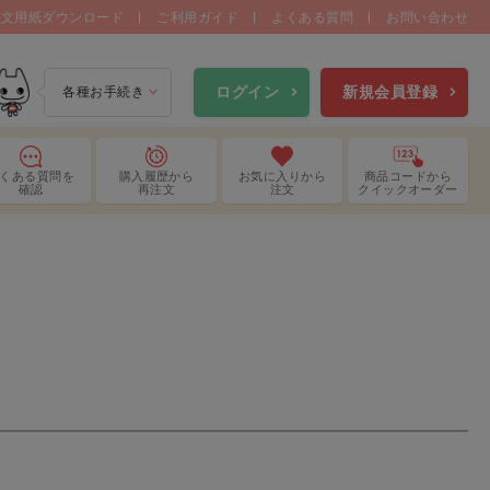
注文用紙ダウンロード
ご利用ガイド
よくある質問
お問い合わせ
ログイン
新規会員登録
各種お手続き
くある質問
を
購入履歴
から
お気に入り
から
商品コードから
確認
再注文
注文
クイックオーダー
画用品
ねんど用品
装ベース
そのほか製作用品