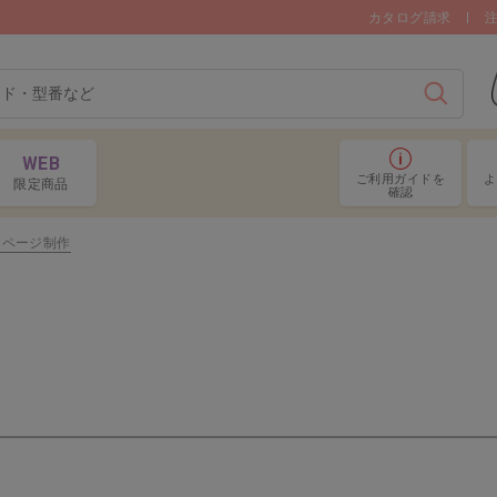
カタログ請求
検索
WEB
ご利用ガイド
を
よ
限定商品
確認
ムページ制作
画用紙／工作用紙ほか
絵
ター
接着用品
衣
めアイテム