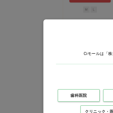
M
L
訳あり
Ciモールは「
マルチポリ袋 SM…他
歯科医院
価格：ログイン後表示
バリエーションを見る
クリニック・