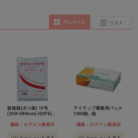
サムネイル
リスト
規格袋(ポリ袋) 13号
アイラップ業務用パック
(260×380mm) HDPE(半
1000枚…他
透明)…他
価格：ログイン後表示
価格：ログイン後表示