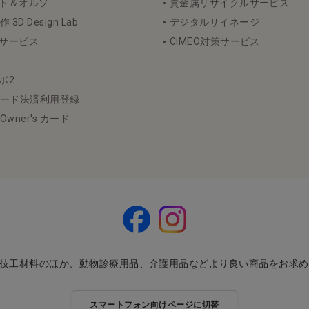
ント＆オルソ
貴金属リサイクルサービス
D Design Lab
デジタルサイネージ
断サービス
CiMEO対策サービス
ポ2
ード決済利用登録
l Owner's カード
・技工材料のほか、動物診療用品、介護用品などより良い商品をお求
スマートフォン向けページに切替