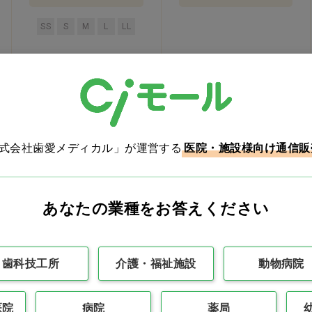
SS
S
M
L
LL
株式会社歯愛メディカル」が運営する
医院・施設様向け通信販
あなたの業種をお答えください
業務用Ziplocコンテナー
ポリパック No.11…他
正方形…他
歯科技工所
介護・福祉施設
動物病院
価格：ログイン後表示
価格：ログイン後表示
バリエーションを見る
バリエーションを見る
医院
病院
薬局