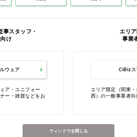
最初
前の100件
1
次の10
従事スタッフ・
エリア
般向け
事業
ルウェア
CiBiz
カタログをご利用のお客様
ェア・ユニフォー
エリア限定（関東・
ナー・雑貨などをお
西）の一般事業者向
カタログ請求
商品コード入力で
ウィンドウを閉じる