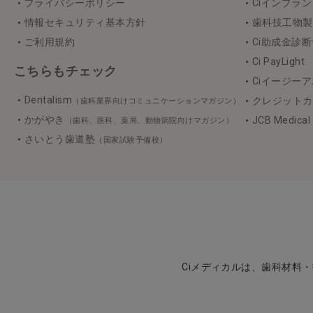
プライバシーポリシー
Ciインプラ
情報セキュリティ基本方針
歯科技工物製作 3
ご利用規約
Ci助成金診
Ci PayLight
こちらもチェック
Ciイージーア
Dentalism
クレジットカ
（歯科業界向けコミュニケーションマガジン）
かがやき
JCB Medica
（歯科、医科、薬局、動物病院向けマガジン）
さいとう歯道塾
（国家試験予備校）
Ciメディカルは、歯科材料