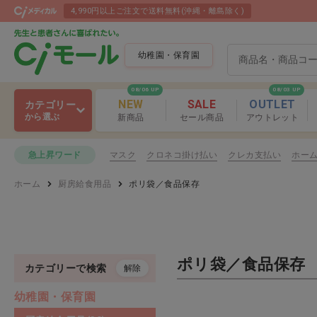
4,990円以上ご注文で送料無料(沖縄・離島除く)
幼稚園・保育園
08/06 UP
08/03 UP
NEW
SALE
OUTLET
カテゴリー
から選ぶ
新商品
セール商品
アウトレット
製作用品
マスク
クロネコ掛け払い
クレカ支払い
ホー
急上昇ワード
製作用品
ホーム
厨房給食用品
ポリ袋／食品保存
玩具
おりがみ
学習用品
はさみ／カッ
プレゼント
ポリ袋／食品保存
カテゴリーで検索
解除
製作用品 おすす
運動用品
幼稚園・保育園