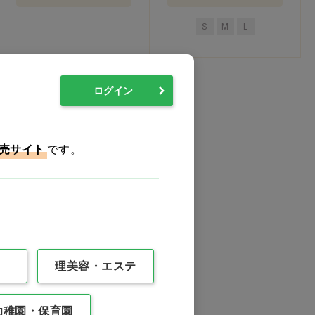
S
M
L
ログイン
売サイト
です。
理美容・エステ
幼稚園・保育園