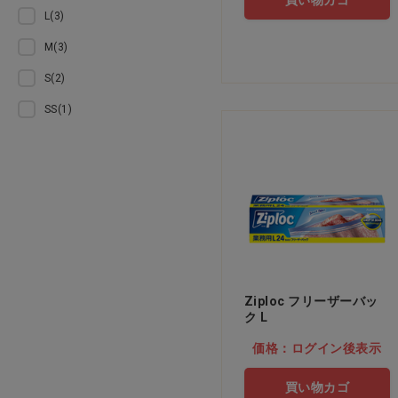
買い物カゴ
L(3)
掃除用品
M(3)
スリッパ
S(2)
SS(1)
トイレ用品
洗濯用品
施設備品
防災・防犯用品
美容・ヘルスケア
Ziploc フリーザーバッ
ク L
ウェア・バッグ・シューズ
価格：ログイン後表示
買い物カゴ
ライフケア（介護）