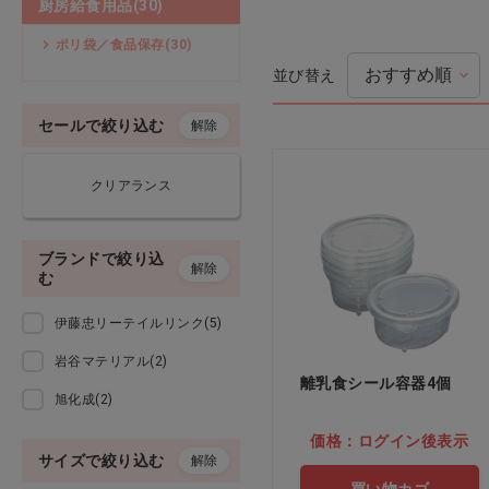
厨房給食用品(30)
式典・新学期用品
ポリ袋／食品保存(30)
並び替え
乳幼児用品
セールで絞り込む
解除
ペーパータオル・ティッシュ
クリアランス
手洗い・手指消毒
感染予防
ブランドで絞り込
解除
む
オーラルケア
伊藤忠リーテイルリンク(5)
検診用品
岩谷マテリアル(2)
離乳食シール容器4個
旭化成(2)
衛生用品
価格：ログイン後表示
サイズで絞り込む
解除
厨房給食用品