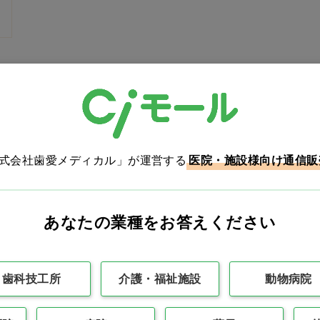
最初
前の100件
1
次の10
株式会社歯愛メディカル」が運営する
医院・施設様向け通信販
カタログをご利用のお客様
あなたの業種をお答えください
カタログ請求
商品コード入力で
歯科技工所
介護・福祉施設
動物病院