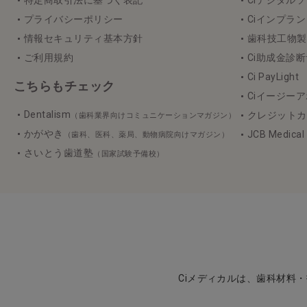
特定商取引法に基づく表記
Ciデジタル
プライバシーポリシー
Ciインプラ
情報セキュリティ基本方針
歯科技工物製作 3
ご利用規約
Ci助成金診
Ci PayLight
こちらもチェック
Ciイージーア
Dentalism
クレジットカ
（歯科業界向けコミュニケーションマガジン）
かがやき
JCB Medica
（歯科、医科、薬局、動物病院向けマガジン）
さいとう歯道塾
（国家試験予備校）
Ciメディカルは、歯科材料