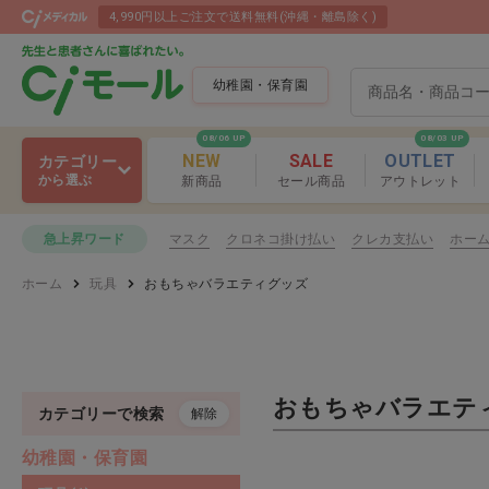
4,990円以上ご注文で送料無料(沖縄・離島除く)
幼稚園・保育園
08/06 UP
08/03 UP
NEW
SALE
OUTLET
カテゴリー
から選ぶ
新商品
セール商品
アウトレット
製作用品
マスク
クロネコ掛け払い
クレカ支払い
ホー
急上昇ワード
製作用品
ホーム
玩具
おもちゃバラエティグッズ
玩具
おりがみ
学習用品
はさみ／カッ
プレゼント
おもちゃバラエテ
カテゴリーで検索
解除
製作用品 おすす
運動用品
幼稚園・保育園