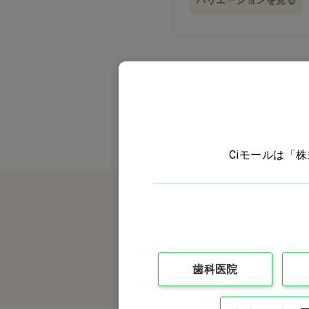
バリエーションを見る
掃除用品
スリッパ
トイレ用品
洗濯用品
Ciモールは「
施設備品
防災・防犯用品
美容・ヘルスケア
ウェア・バッグ・シューズ
歯科医院
ライフケア（介護）