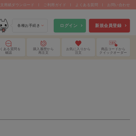
注文用紙ダウンロード
ご利用ガイド
よくある質問
お問い合わせ
ログイン
新規会員登録
各種お手続き
くある質問
を
購入履歴
から
お気に入り
から
商品コードから
確認
再注文
注文
クイックオーダー
画用品
ねんど用品
装ベース
そのほか製作用品