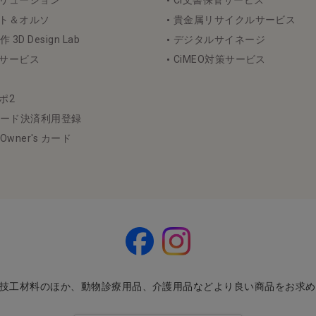
ソリューション
Ci文書保管サービス
ント＆オルソ
貴金属リサイクルサービス
D Design Lab
デジタルサイネージ
断サービス
CiMEO対策サービス
ポ2
ード決済利用登録
l Owner's カード
・技工材料のほか、動物診療用品、介護用品などより良い商品をお求