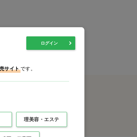
0件
最後
ログイン
売サイト
です。
クイックオーダー
理美容・エステ