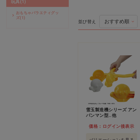
玩具(1)
式典・新学期用品
おもちゃバラエティグッ
ズ(1)
並び替え
乳幼児用品
ペーパータオル・ティッシュ
手洗い・手指消毒
感染予防
オーラルケア
検診用品
雪玉製造機シリーズ アン
パンマン型…他
衛生用品
価格：ログイン後表示
厨房給食用品