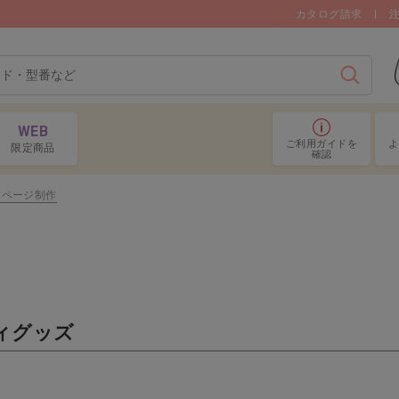
カタログ請求
検索
WEB
ご利用ガイド
を
よ
限定商品
確認
ムページ制作
画用紙／工作用紙ほか
絵
ター
接着用品
衣
ィグッズ
めアイテム