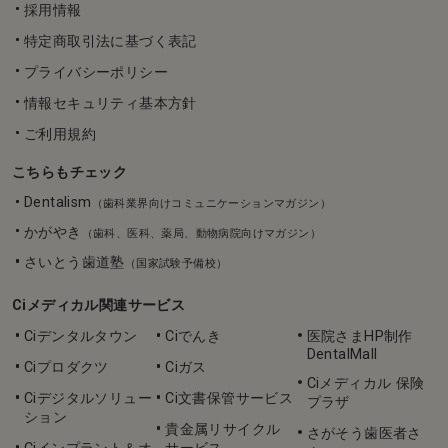
採用情報
特定商取引法に基づく表記
プライバシーポリシー
情報セキュリティ基本方針
ご利用規約
こちらもチェック
Dentalism
（歯科業界向けコミュニケーションマガジン）
かがやき
（歯科、医科、薬局、動物病院向けマガジン）
さいとう歯道塾
（国家試験予備校）
Ciメディカル関連サービス
Ciデンタルタウン
Ciでんき
医院さまHP制作
DentalMall
Ciプロダクツ
Ciガス
Ciメディカル 保険
Ciデジタルソリュー
Ci文書保管サービス
プラザ
ション
貴金属リサイクル
さがそう歯医者さ