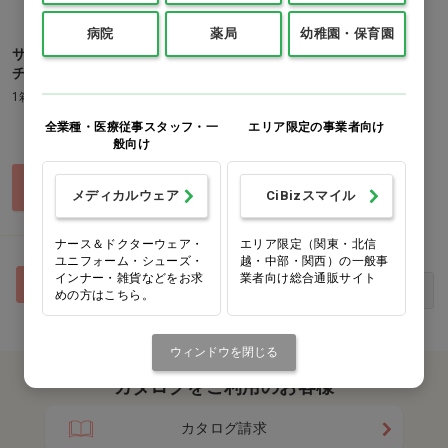
病院
薬局
幼稚園・保育園
サージカルテープPRO プラス
チック 12.5mm×9m
1箱(24巻)
全業種・医療従事スタッフ・一
エリア限定の事業者向け
価格：ログイン後表示
般向け
買い物カゴ
メディカルウェア
CiBizスマイル
ナース＆ドクターウェア・
エリア限定（関東・北信
ユニフォーム・シューズ・
越・中部・関西）の一般事
インナー・雑貨などをお求
業者向け総合通販サイト
1
最初
前へ
次へ
最後
めの方はこちら。
ウィンドウを閉じる
カタログをご利用のお客様
カタログ請求