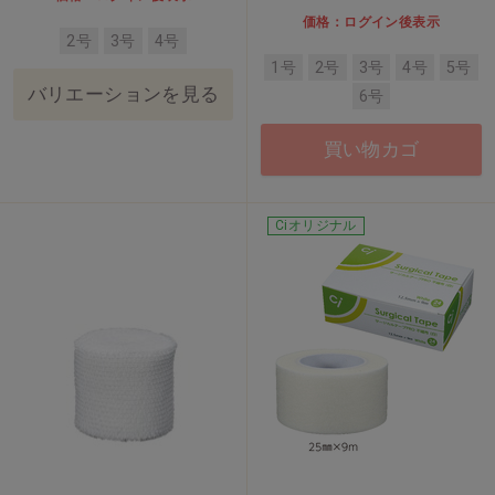
価格：ログイン後表示
2号
3号
4号
1号
2号
3号
4号
5号
バリエーションを見る
6号
買い物カゴ
Ciオリジナル