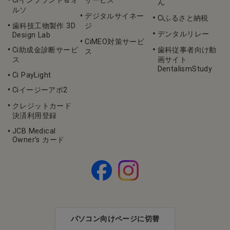
Ciインプラント＆オ
サービス
ん
ルソ
デジタルサイネー
Ciふるさと納税
歯科技工物製作 3D
ジ
デンタルリレー
Design Lab
CiMEO対策サービ
Ci助成金診断サービ
歯科従事者向け動
ス
ス
画サイト
DentalismStudy
Ci PayLight
Ciイージーアポ2
クレジットカード
決済利用登録
JCB Medical
Owner's カード
パソコン向けページに切替