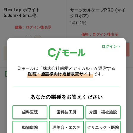
Flex Lap ホワイト
サージカルテープPRO (マイ
5.0cm×4.5m…他
クロポア)
1箱(12巻)
価格：ログイン後表示
価格：ログイン後表示
ログイン
買い物カゴ
バリエーションを見る
Ciモールは「株式会社歯愛メディカル」が運営する
医院・施設様向け通信販売サイト
です。
Ciオリジナル
あなたの業種をお答えください
歯科医院
歯科技工所
介護・福祉施設
動物病院
理美容・エステ
クリニック・医院