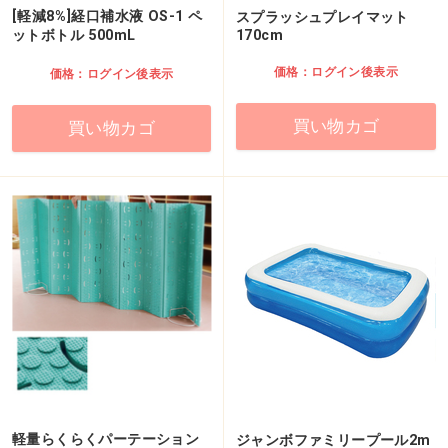
[軽減8%]経口補水液 OS-1 ペ
スプラッシュプレイマット
ットボトル 500mL
170cm
価格：ログイン後表示
価格：ログイン後表示
買い物カゴ
買い物カゴ
軽量らくらくパーテーション
ジャンボファミリープール2m