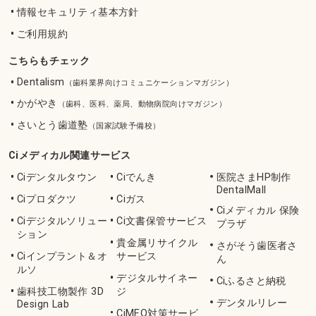
情報セキュリティ基本方針
ご利用規約
こちらもチェック
Dentalism
（歯科業界向けコミュニケーションマガジン）
かがやき
（歯科、医科、薬局、動物病院向けマガジン）
さいとう歯道塾
（国家試験予備校）
Ciメディカル関連サービス
Ciデンタルタウン
Ciでんき
医院さまHP制作
DentalMall
Ciプロダクツ
Ciガス
Ciメディカル 保険
Ciデジタルソリュー
Ci文書保管サービス
プラザ
ション
貴金属リサイクル
さがそう歯医者さ
Ciインプラント＆オ
サービス
ん
ルソ
デジタルサイネー
Ciふるさと納税
歯科技工物製作 3D
ジ
デンタルリレー
Design Lab
CiMEO対策サービ