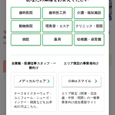
歯科医院
歯科技工所
介護・福祉施設
動物病院
理美容・エステ
クリニック・医院
リセッシュ除菌EX 専用空ボト
びっくりエアコン すきまの汚
ル [花王]
れ落とし[SANKO] 1本…他
病院
薬局
幼稚園・保育園
1本(370ml)
価格：ログイン後表示
価格：ログイン後表示
バリエーションを見る
全業種・医療従事スタッフ・一
エリア限定の事業者向け
買い物カゴ
般向け
メディカルウェア
CiBizスマイル
ナース＆ドクターウェア・
エリア限定（関東・北信
ユニフォーム・シューズ・
越・中部・関西）の一般事
インナー・雑貨などをお求
業者向け総合通販サイト
めの方はこちら。