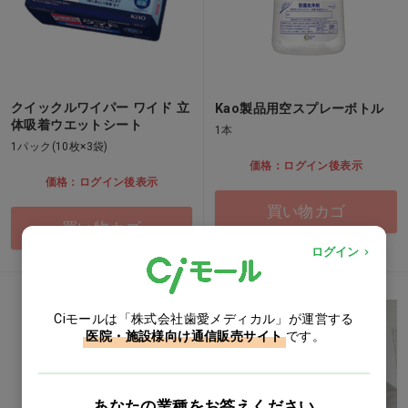
クイックルワイパー ワイド 立
Kao製品用空スプレーボトル
体吸着ウエットシート
1本
1パック(10枚×3袋)
価格：ログイン後表示
価格：ログイン後表示
買い物カゴ
買い物カゴ
ログイン
Ciモールは「株式会社歯愛メディカル」が運営する
医院・施設様向け通信販売サイト
です。
あなたの業種をお答えください