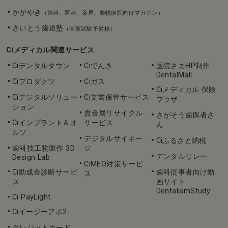
かがやき
（歯科、医科、薬局、動物病院向けマガジン）
さいとう歯道塾
（国家試験予備校）
Ciメディカル関連サービス
Ciデンタルタウン
Ciでんき
医院さまHP制作
DentalMall
Ciプロダクツ
Ciガス
Ciメディカル 保険
Ciデジタルソリュー
Ci文書保管サービス
プラザ
ション
貴金属リサイクル
さがそう歯医者さ
Ciインプラント＆オ
サービス
ん
ルソ
デジタルサイネー
Ciふるさと納税
歯科技工物製作 3D
ジ
デンタルリレー
Design Lab
CiMEO対策サービ
Ci助成金診断サービ
歯科従事者向け動
ス
ス
画サイト
DentalismStudy
Ci PayLight
Ciイージーアポ2
クレジットカード