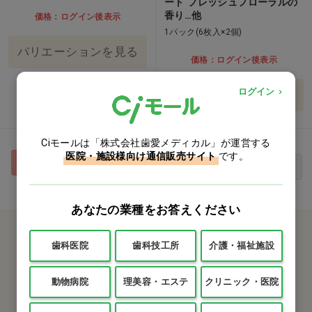
ート フレッシュフローラルの
香り…他
価格：ログイン後表示
1パック(6枚入×2個)
バリエーションを見る
価格：ログイン後表示
ログイン
バリエーションを見る
Ciモールは「株式会社歯愛メディカル」が運営する
医院・施設様向け通信販売サイト
です。
1
最初
前へ
次へ
最後
あなたの業種をお答えください
カタログをご利用のお客様
歯科医院
歯科技工所
介護・福祉施設
カタログ請求
動物病院
理美容・エステ
クリニック・医院
商品コード入力でクイックオーダー