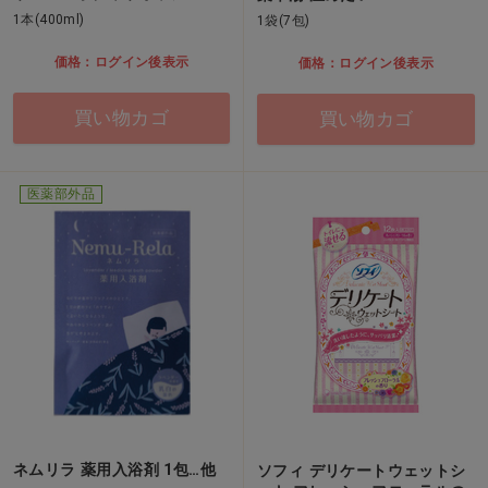
1本(400ml)
1袋(7包)
価格：ログイン後表示
価格：ログイン後表示
買い物カゴ
買い物カゴ
医薬部外品
ネムリラ 薬用入浴剤 1包…他
ソフィ デリケートウェットシ