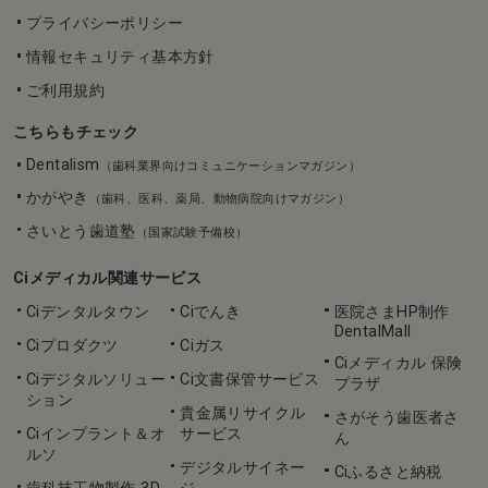
プライバシーポリシー
情報セキュリティ基本方針
ご利用規約
こちらもチェック
Dentalism
（歯科業界向けコミュニケーションマガジン）
かがやき
（歯科、医科、薬局、動物病院向けマガジン）
さいとう歯道塾
（国家試験予備校）
Ciメディカル関連サービス
Ciデンタルタウン
Ciでんき
医院さまHP制作
DentalMall
Ciプロダクツ
Ciガス
Ciメディカル 保険
Ciデジタルソリュー
Ci文書保管サービス
プラザ
ション
貴金属リサイクル
さがそう歯医者さ
Ciインプラント＆オ
サービス
ん
ルソ
デジタルサイネー
Ciふるさと納税
歯科技工物製作 3D
ジ