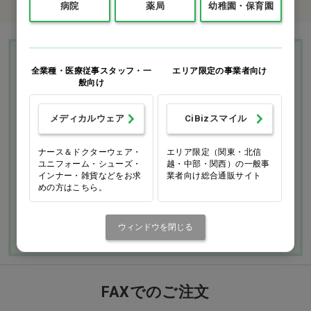
病院
薬局
幼稚園・保育園
Ciモール ウェブ通販のご利用ガイド・ヘル
全業種・医療従事スタッフ・一
エリア限定の事業者向け
プ
般向け
メディカルウェア
CiBizスマイル
お支払いについて
送料について
ナース＆ドクターウェア・
エリア限定（関東・北信
返品・交換につい
修理・保証につい
ユニフォーム・シューズ・
越・中部・関西）の一般事
て
て
インナー・雑貨などをお求
業者向け総合通販サイト
めの方はこちら。
ご利用ガイドを詳しく見
よくあるご質問
る
ウィンドウを閉じる
FAXでのご注文