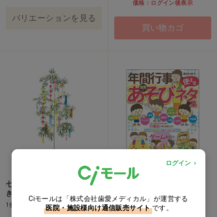
価格：ログイン後表示
バリエーションを見る
買い物カゴ
ログイン
七夕用特大笹 2m スタンド付
年間行事 保育のあそびネタ
き
1冊
Ciモールは「株式会社歯愛メディカル」が運営する
1個
医院・施設様向け通信販売サイト
です。
価格：ログイン後表示