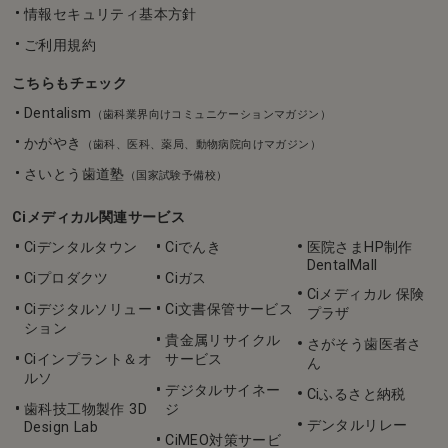
情報セキュリティ基本方針
ご利用規約
こちらもチェック
Dentalism
（歯科業界向けコミュニケーションマガジン）
かがやき
（歯科、医科、薬局、動物病院向けマガジン）
さいとう歯道塾
（国家試験予備校）
Ciメディカル関連サービス
Ciデンタルタウン
Ciでんき
医院さまHP制作
DentalMall
Ciプロダクツ
Ciガス
Ciメディカル 保険
Ciデジタルソリュー
Ci文書保管サービス
プラザ
ション
貴金属リサイクル
さがそう歯医者さ
Ciインプラント＆オ
サービス
ん
ルソ
デジタルサイネー
Ciふるさと納税
歯科技工物製作 3D
ジ
デンタルリレー
Design Lab
CiMEO対策サービ