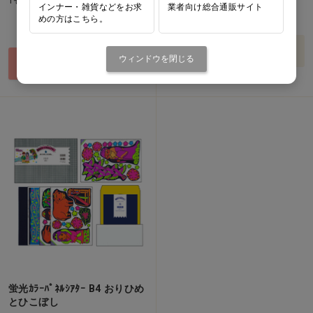
1セット(6巻)
インナー・雑貨などをお求
業者向け総合通販サイト
価格：ログイン後表示
めの方はこちら。
価格：ログイン後表示
バリエーションを見る
ウィンドウを閉じる
買い物カゴ
蛍光ｶﾗｰﾊﾟﾈﾙｼｱﾀｰ B4 おりひめ
とひこぼし