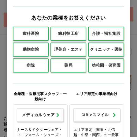
価格：ログイン後表示
買い物カゴ
あなたの業種をお答えください
買い物カゴ
歯科医院
歯科技工所
介護・福祉施設
動物病院
理美容・エステ
クリニック・医院
病院
薬局
幼稚園・保育園
全業種・医療従事スタッフ・一
エリア限定の事業者向け
般向け
メディカルウェア
CiBizスマイル
だまし絵・かくし絵・さかさ
スマートPEレコード巻テープ
絵で遊ぼう! 行事だいすき!(6
白…他
ナース＆ドクターウェア・
エリア限定（関東・北信
巻)
1巻
ユニフォーム・シューズ・
越・中部・関西）の一般事