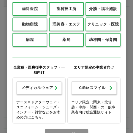
歯科医院
歯科技工所
介護・福祉施設
動物病院
理美容・エステ
クリニック・医院
この商品のレビュー
病院
薬局
幼稚園・保育園
レビューはまだありません
全業種・医療従事スタッフ・一
エリア限定の事業者向け
般向け
この商品のレビューを書く
メディカルウェア
CiBizスマイル
カテゴリー
ナース＆ドクターウェア・
エリア限定（関東・北信
ユニフォーム・シューズ・
越・中部・関西）の一般事
インナー・雑貨などをお求
業者向け総合通販サイト
めの方はこちら。
歯科医院
矯正器材
ブラケット・ボタン