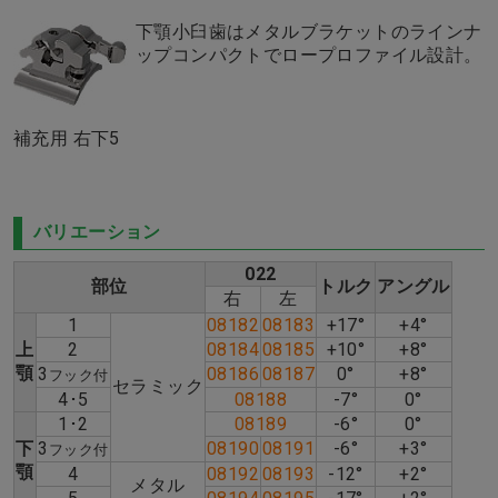
下顎小臼歯はメタルブラケットのラインナ
ップコンパクトでロープロファイル設計。
補充用 右下5
バリエーション
022
部位
トルク
アングル
右
左
1
08182
08183
+17°
+4°
上
2
08184
08185
+10°
+8°
顎
3
08186
08187
0°
+8°
フック付
セラミック
4･5
08188
-7°
0°
1･2
08189
-6°
0°
下
3
08190
08191
-6°
+3°
フック付
顎
4
08192
08193
-12°
+2°
メタル