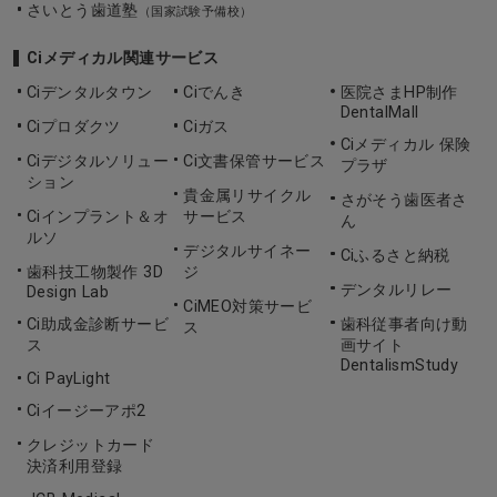
さいとう歯道塾
（国家試験予備校）
Ciメディカル関連サービス
Ciデンタルタウン
Ciでんき
医院さまHP制作
DentalMall
Ciプロダクツ
Ciガス
Ciメディカル 保険
Ciデジタルソリュー
Ci文書保管サービス
プラザ
ション
貴金属リサイクル
さがそう歯医者さ
Ciインプラント＆オ
サービス
ん
ルソ
デジタルサイネー
Ciふるさと納税
歯科技工物製作 3D
ジ
デンタルリレー
Design Lab
CiMEO対策サービ
Ci助成金診断サービ
歯科従事者向け動
ス
ス
画サイト
DentalismStudy
Ci PayLight
Ciイージーアポ2
クレジットカード
決済利用登録