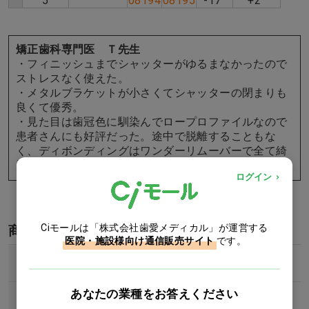
5
08194
08195
-17°
+2°
矯正歯科専門医 Ｔ先生
・フィニッシュまでシャッターがゆるまなかったので
ストレスなく使えた。
・メタルブラケットが小さくてシャッターの閉まりも
良くて優秀。
・見た目は歯冠色に馴染んでロープロファイルなので
患者さんにも好評だった。途中で脱離することもな
く、ディボンディングはワンダーリムーバーで全て綺
麗に除去できた。
ログイン
Ciモールは「株式会社歯愛メディカル」が運営する
商品詳細
医院・施設様向け通信販売サイト
です。
規制区分
単回使用
あなたの業種をお答えください
218ADBZX00015000 管理医療機器(ｸﾗｽ
認証番号
Ⅱ)