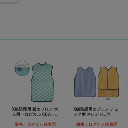
(シュ
リセラ102AD M ふつ
Ciプラークチェッカー
指導用
う
(歯垢染色液) マルチジ
め)
ェル(グレープ)
価格：ログイン後表示
表示
価格：ログイン後表示
X線防護用 鉛エプロン 大
X線防護用エプロン チェ
人用トロピカル CDAー
ック柄 オレンジ…他
18 ミントチェッカー…他
価格：ログイン後表示
価格：ログイン後表示