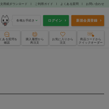
注文用紙ダウンロード
ご利用ガイド
よくある質問
お問い合わせ
ログイン
新規会員登録
各種お手続き
くある質問
を
購入履歴
から
お気に入り
から
商品コードから
確認
再注文
注文
クイックオーダー
フロス
歯間ブラシ
洗口液
口腔内保湿
ー・設置型ミラー
ケース・その他