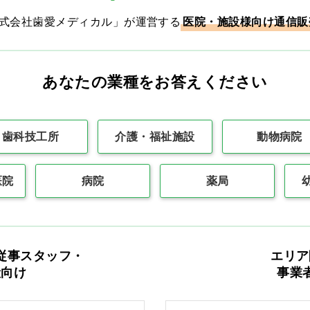
買い物カゴ
買い物カゴ
株式会社歯愛メディカル」が運営する
医院・施設様向け通信販
あなたの業種をお答えください
最初
前の100件
1
次の10
歯科技工所
介護・福祉施設
動物病院
医院
病院
薬局
カタログをご利用のお客様
従事スタッフ・
エリア
般向け
事業
カタログ請求
商品コード入力でク