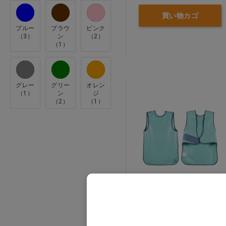
買い物カゴ
拡大鏡・ルーペ
ブルー
ブラウ
ピンク
（3）
ン
（2）
（1）
インテリア・雑貨
リーフレット・説明用模型
グレー
グリー
オレン
（1）
ン
ジ
（2）
（1）
白衣・サンダル
診察券・薬袋
小児プレゼント・ドール・ト
ゥースグッズ
X線防護用 鉛エプロン 大
医薬品
人用 SDA-25…他
価格：ログイン後表示
バー・スプレー・ＰＭＣ・ホ
ワイトニング