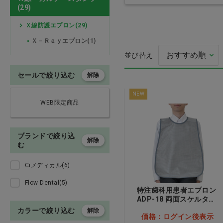
(29)
印象材・ミキシングチップ・
Ｘ線防護エプロン(29)
バイト・トレー・咬合紙
Ｘ－Ｒａｙエプロン(1)
石膏・咬合器・ワックス
並び替え
セールで絞り込む
解除
注射針・エンド用品
Ci shuwa shuwa
ワ シュワ) Jr. 
NEW
MS(やややわらか
WEB限定商品
義歯関連・適応試験材・超音
波洗浄器
価格：ログイン後
ブランドで絞り込
レジン・コア・仮封材・筆
解除
む
技工関連・研磨・マウスガー
Ciメディカル(6)
ド
Flow Dental(5)
特注歯科用患者エプロン
外科用品
ADP-18 両面スケルター
加工 羽衣
カラーで絞り込む
解除
価格：ログイン後表示
インスツルメント