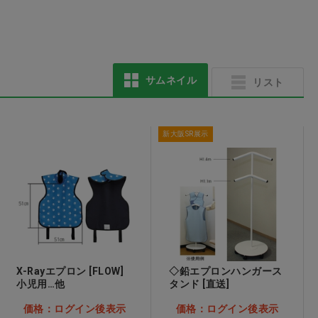
サムネイル
リスト
[軽減8%]Spryガム ボト
デイリーL字歯間ブラシ
ルパック ペパーミント
SS
新大阪SR展示
価格：ログイン後表示
価格：ログイン後表示
X-Rayエプロン [FLOW]
◇鉛エプロンハンガース
小児用…他
タンド [直送]
価格：ログイン後表示
価格：ログイン後表示