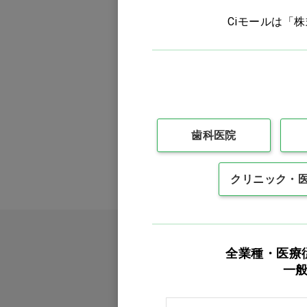
バリエーションを見る
Ciモールは「
鋳造 金属・金パラクリーナ
ー
インプラント器材
矯正器材
歯科医院
Ｘ線・カルテ・スタンプ
クリニック・
衛生用品（ガーゼ・コット
ン）
書籍・ＣＤ＆ＤＶＤ
全業種・医療
歯科技工所用商品
一
訳あり