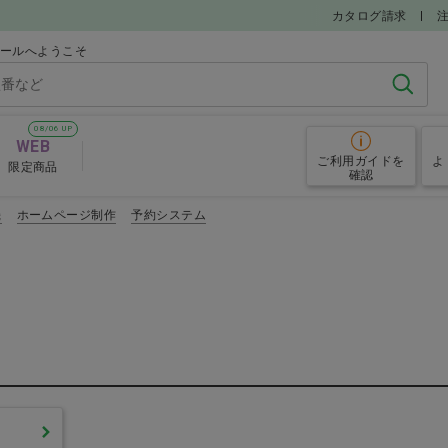
カタログ請求
モールへようこそ
検索
08/06 UP
WEB
ご利用ガイド
を
よ
限定商品
確認
機
ホームページ制作
予約システム
電動歯ブラシ
歯磨き剤
品
キシリトール配合食品
ハンドミラ
すすめアイテム