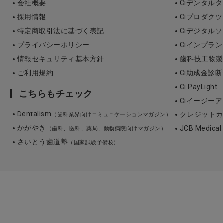
会社概要
Ciデンタル
採用情報
Ciプロダクツ
特定商取引法に基づく表記
Ciデジタル
プライバシーポリシー
Ciインプラ
情報セキュリティ基本方針
歯科技工物製作 3
ご利用規約
Ci助成金診
Ci PayLight
こちらもチェック
Ciイージーア
Dentalism
クレジットカ
（歯科業界向けコミュニケーションマガジン）
かがやき
JCB Medica
（歯科、医科、薬局、動物病院向けマガジン）
さいとう歯道塾
（国家試験予備校）