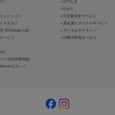
タウン
Ciでんき
Ciガス
ソリューション
Ci文書保管サービス
ント＆オルソ
貴金属リサイクルサービス
D Design Lab
デジタルサイネージ
断サービス
CiMEO対策サービス
ポ2
ード決済利用登録
l Owner's カード