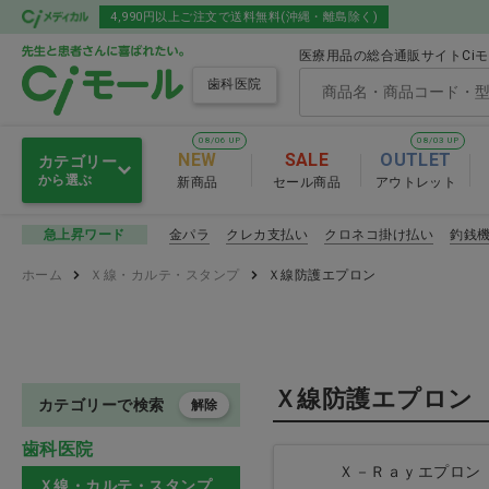
4,990円以上ご注文で送料無料(沖縄・離島除く)
医療用品の総合通販サイトCi
歯科医院
08/06 UP
08/03 UP
NEW
SALE
OUTLET
カテゴリー
から選ぶ
新商品
セール商品
アウトレット
オーラルケア
金パラ
クレカ支払い
クロネコ掛け払い
釣銭
急上昇ワード
オーラルケア
ホーム
Ｘ線・カルテ・スタンプ
Ｘ線防護エプロン
グローブ・マスク・ゴーグル
歯ブラシ
ディスポ・トイレ・スリッパ
舌ブラシ
Ｘ線防護エプロン
感染予防
口腔ケア用
カテゴリーで検索
解除
歯科医院
セメント・練板紙・裏層材・
Ｘ－Ｒａｙエプロン
知覚過敏
オーラルケア お
Ｘ線・カルテ・スタンプ