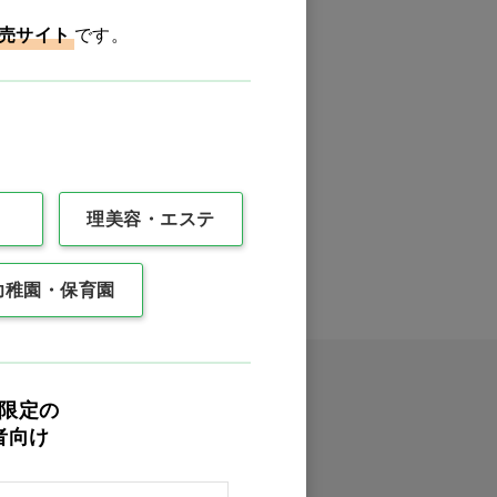
バリエーションを見る
売サイト
です。
（1件）
0件
最後
理美容・エステ
幼稚園・保育園
限定の
者向け
イックオーダー