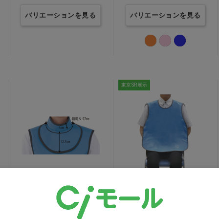
バリエーションを見る
バリエーションを見る
東京SR展示
X線防護用 ネックガード
特注歯科用エプロン
マジカルライト ブルー
PDA-18 滑り止め型
価格：ログイン後表示
価格：ログイン後表示