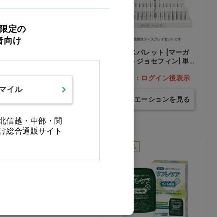
限定の
者向け
MIペースト 3本セット…
ブレスパレット [マーガ
他
レットジョセフィン] 単
品 ＃11 プラム…他
価格：ログイン後表示
価格：ログイン後表示
スマイル
バリエーションを見る
バリエーションを見る
北信越・中部・関
け総合通販サイト
医薬部外品
医薬部外品