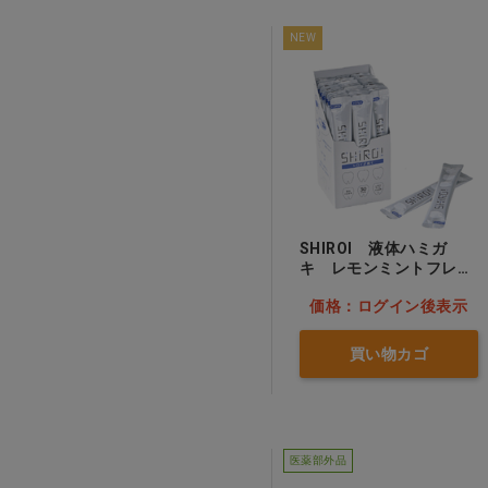
coswell(1)
NEW
鋳造 金属・金パラクリーナ
わかもと製薬(4)
ー
アサヒグループ食品(1)
インプラント器材
イーエヌ大塚製薬(2)
ジーシー昭和薬品(1)
矯正器材
ビーブランド・メディコーデ
ンタル(1)
Ｘ線・カルテ・スタンプ
SHIROI 液体ハミガ
ライオンハイジーン(3)
キ レモンミントフレー
バー
ライオン歯科材(32)
衛生用品（ガーゼ・コット
価格：ログイン後表示
ン）
佐藤製薬(6)
買い物カゴ
松風(9)
書籍・ＣＤ＆ＤＶＤ
第一三共(1)
歯科技工所用商品
第一三共ヘルスケア(11)
医薬部外品
訳あり
雪印ﾋﾞｰﾝｽﾀｰｸ(7)