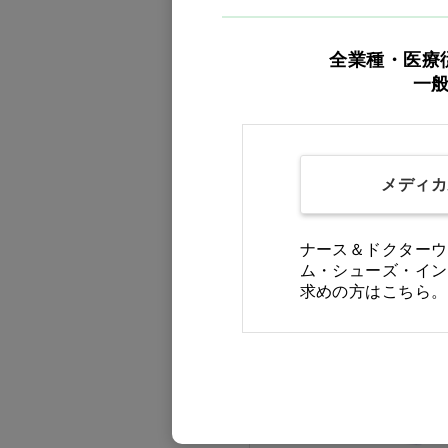
全業種・医療
一
ロックス PRO キッズ ラ
ズベリースムージー…他
価格：ログイン後表示
メディカ
バリエーションを見る
ナース＆ドクターウ
ム・シューズ・イン
求めの方はこちら。