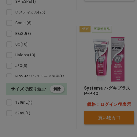
3M ESPE(1)
Ciメディカル(26)
拡大鏡・ルーペ
Combi(6)
NEW
医薬部外品
インテリア・雑貨
EBiSU(3)
GC(10)
リーフレット・説明用模型
Haleon(13)
白衣・サンダル
JEX(5)
NISSHAゾンネボード製薬(1)
診察券・薬袋
NSファーファ(1)
Systema ハグキプラス
サイズで絞り込む
解除
小児プレゼント・ドール・ト
P-PRO
OSSTEM(2)
ゥースグッズ
180mL(1)
価格：ログイン後表示
R.O.C.S(16)
69mL(1)
医薬品
買い物カゴ
SDI(1)
バー・スプレー・ＰＭＣ・ホ
T&K(1)
ワイトニング