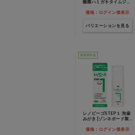
酸菌ハミガキタイムジェ
ル ぶどう風味…他
価格：ログイン後表示
バリエーションを見る
医薬部外品
レノビーゴSTEP１ 泡歯
みがき [ゾンネボード製
薬] 1箱（40ml×10本）…
価格：ログイン後表示
他