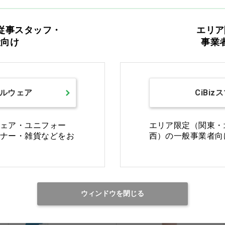
従事スタッフ・
エリア
般向け
事業
ロックス PRO ベビー バ
LEMON MYRTE &
ナナ…他
Shines
価格：ログイン後表示
価格：ログイン後表示
ルウェア
CiBiz
バリエーションを見る
買い物カゴ
ェア・ユニフォー
エリア限定（関東・
ナー・雑貨などをお
西）の一般事業者向
医薬部外品
ウィンドウを閉じる