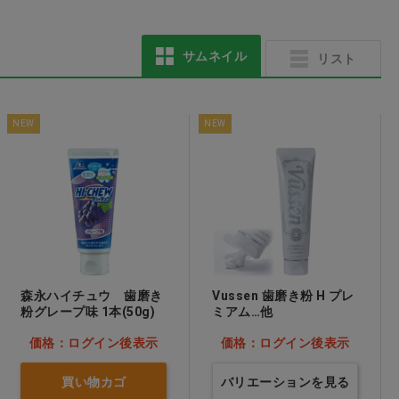
サムネイル
リスト
NEW
NEW
Ci Sonic Swing 電動歯
リセラ102AD M ふつ
ブラシ本体 ホワイト
う
価格：ログイン後表示
価格：ログイン後表示
森永ハイチュウ 歯磨き
Vussen 歯磨き粉 H プレ
粉グレープ味 1本(50g)
ミアム…他
価格：ログイン後表示
価格：ログイン後表示
買い物カゴ
バリエーションを見る