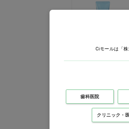
ｳｪﾙﾃｯｸ(6)
ｻﾝｽﾀｰ(10)
ﾃｨ･ﾕｰｺｰﾎﾟﾚｰｼｮﾝ(2)
ﾏｰｶﾞﾚｯﾄｼﾞｮｾﾌｨﾝ(34)
メルサージュ ヒスケア
Ciモールは「
ペースト グレープフルー
ツミント…他
価格：ログイン後表示
バリエーションを見る
歯科医院
クリニック・