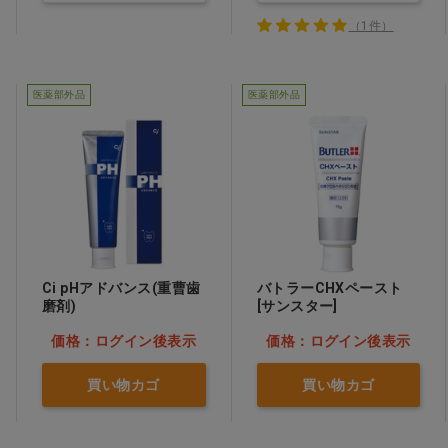
（1件）
医薬部外品
医薬部外品
Ci pHアドバンス(重曹歯
バトラーCHXペースト
磨剤)
[サンスター]
価格：ログイン後表示
価格：ログイン後表示
買い物カゴ
買い物カゴ