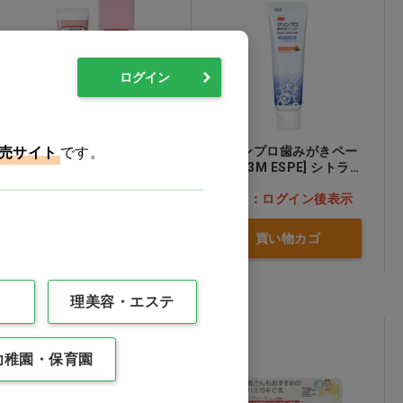
ログイン
売サイト
ミラノージェル
です。
クリンプロ歯みがきペー
スト [3M ESPE] シトラ
スミント
価格：ログイン後表示
価格：ログイン後表示
買い物カゴ
買い物カゴ
理美容・エステ
幼稚園・保育園