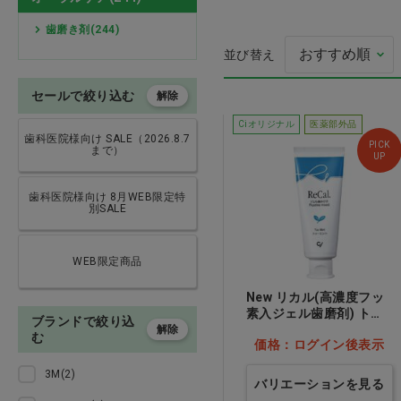
歯磨き剤(244)
印象材・ミキシングチップ・
バイト・トレー・咬合紙
並び替え
石膏・咬合器・ワックス
セールで絞り込む
解除
Ciオリジナル
医薬部外品
歯科医院様向け SALE（2026.8.7
注射針・エンド用品
CiベーシックN ふ
PICK
まで）
M ブルー50本
UP
義歯関連・適応試験材・超音
価格：ログイン後
歯科医院様向け 8月WEB限定特
波洗浄器
別SALE
レジン・コア・仮封材・筆
WEB限定商品
技工関連・研磨・マウスガー
New リカル(高濃度フッ
ド
素入ジェル歯磨剤) トゥ
ブランドで絞り込
ーミント…他
解除
む
価格：ログイン後表示
外科用品
3M(2)
バリエーションを見る
インスツルメント