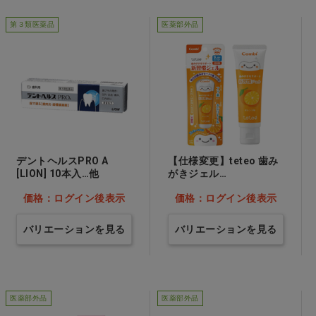
第３類医薬品
医薬部外品
デントヘルスPRO A
【仕様変更】teteo 歯み
[LION] 10本入…他
がきジェル
[Combi]→【124511】
価格：ログイン後表示
価格：ログイン後表示
オレンジ…他
バリエーションを見る
バリエーションを見る
医薬部外品
医薬部外品