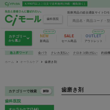
4,990円以上ご注文で送料無料(沖縄・離島除く)
医療用品の総合通販サイトCi
歯科医院
08/06 UP
08/03 UP
NEW
SALE
OUTLET
カテゴリー
から選ぶ
新商品
セール商品
アウトレット
オーラルケア
金パラ
クレカ支払い
クロネコ掛け払い
釣銭
急上昇ワード
オーラルケア
ホーム
オーラルケア
歯磨き剤
グローブ・マスク・ゴーグル
歯ブラシ
ディスポ・トイレ・スリッパ
舌ブラシ
歯磨き剤
感染予防
口腔ケア用
カテゴリーで検索
解除
歯科医院
セメント・練板紙・裏層材・
知覚過敏
オーラルケア お
オーラルケア(244)