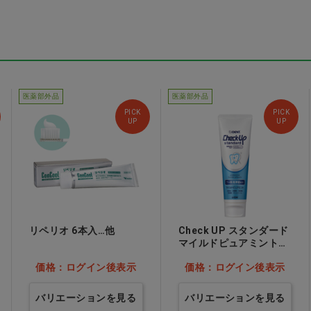
医薬部外品
医薬部外品
つう
リセラルル 袋入 フラッ
ルシェロ フロス [GC]
PICK
PICK
トM(ふつう)
UP
30m アンワックス ホワ
UP
イト
表示
価格：ログイン後表示
価格：ログイン後表示
リペリオ 6本入…他
Check UP スタンダード
マイルドピュアミント
10本…他
価格：ログイン後表示
価格：ログイン後表示
バリエーションを見る
バリエーションを見る