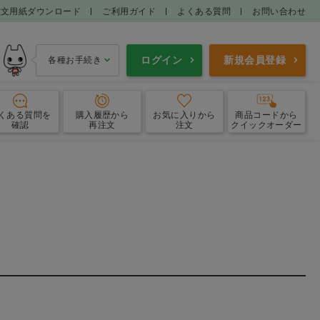
注文用紙ダウンロード
ご利用ガイド
よくある質問
お問い合わせ
ログイン
新規会員登録
各種お手続き
くある質問
を
購入履歴
から
お気に入り
から
商品コードから
確認
再注文
注文
クイックオーダー
フロス
歯間ブラシ
洗口液
口腔内保湿
ー・設置型ミラー
ケース・その他