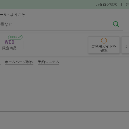
カタログ請求
モールへようこそ
検索
08/06 UP
WEB
ご利用ガイド
を
よ
限定商品
確認
機
ホームページ制作
予約システム
電動歯ブラシ
歯磨き剤
品
キシリトール配合食品
ハンドミラ
すすめアイテム