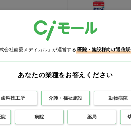
株式会社歯愛メディカル」が運営する
アセス [佐藤製薬]
ポリデント 薬用ハミガキ
医院・施設様向け通信販
価格：ログイン後表示
価格：ログイン後表示
あなたの業種をお答えください
買い物カゴ
買い物カゴ
歯科技工所
介護・福祉施設
動物病院
医院
病院
薬局