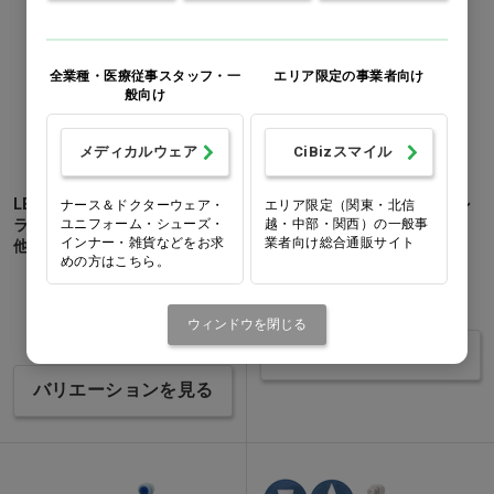
全業種・医療従事スタッフ・一
エリア限定の事業者向け
般向け
メディカルウェア
CiBizスマイル
LEBOND(レボンド) 音波歯ブ
マルチ歯面ポリッシャー ピン
ナース＆ドクターウェア・
エリア限定（関東・北信
ユニフォーム・シューズ・
越・中部・関西）の一般事
ラシ iN 替えブラシ ホワイト…
ク…他
インナー・雑貨などをお求
業者向け総合通販サイト
他
1セット
めの方はこちら。
価格：ログイン後表示
価格：ログイン後表示
ウィンドウを閉じる
バリエーションを見る
バリエーションを見る