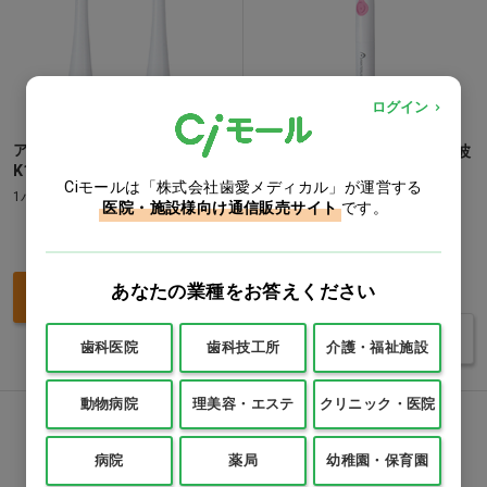
ログイン
アマテラス 音波振動ハブラシ
AMATERUS(アマテラス) 音波
K10 替えブラシ やわらかめ
振動ハブラシK10 ピンク…他
Ciモールは「株式会社歯愛メディカル」が運営する
1パック(2本)
1本
医院・施設様向け通信販売サイト
です。
価格：ログイン後表示
価格：ログイン後表示
あなたの業種をお答えください
買い物カゴ
バリエーションを見る
歯科医院
歯科技工所
介護・福祉施設
動物病院
理美容・エステ
クリニック・医院
病院
薬局
幼稚園・保育園