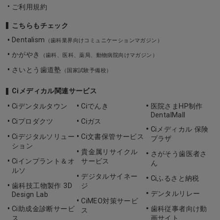
ご利用規約
こちらもチェック
Dentalism
（歯科業界向けコミュニケーションマガジン）
かがやき
（歯科、医科、薬局、動物病院向けマガジン）
さいとう歯道塾
（国家試験予備校）
Ciメディカル関連サービス
Ciデンタルタウン
Ciでんき
医院さまHP制作
DentalMall
Ciプロダクツ
Ciガス
Ciメディカル 保険
Ciデジタルソリュー
Ci文書保管サービス
プラザ
ション
貴金属リサイクル
さがそう歯医者さ
Ciインプラント＆オ
サービス
ん
ルソ
デジタルサイネー
Ciふるさと納税
歯科技工物製作 3D
ジ
デンタルリレー
Design Lab
CiMEO対策サービ
Ci助成金診断サービ
歯科従事者向け動
ス
ス
画サイト