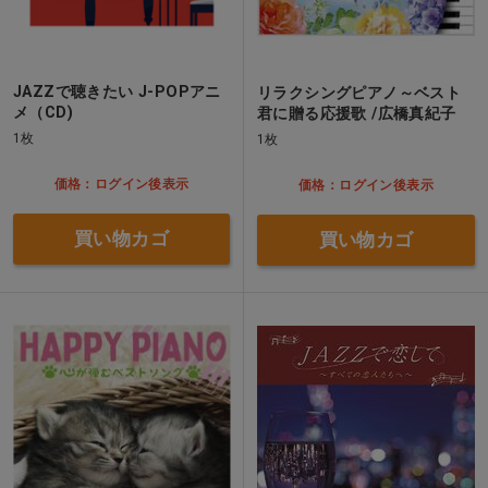
JAZZで聴きたい J-POPアニ
リラクシングピアノ～ベスト
メ（CD)
君に贈る応援歌 /広橋真紀子
1枚
1枚
価格：ログイン後表示
価格：ログイン後表示
買い物カゴ
買い物カゴ