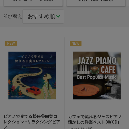
並び替え
NEW
NEW
ピアノで奏でる松任谷由実コ
カフェで流れるジャズピアノ
レクション~リラクシングピア
懐かしの洋楽ベスト30(CD)
ノ
1セット(2枚組)