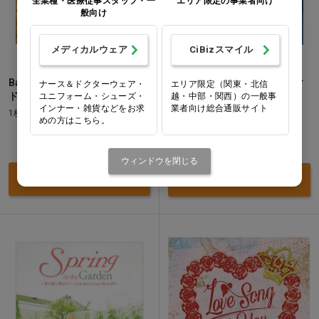
全業種・医療従事スタッフ・一
エリア限定の事業者向け
般向け
メディカルウェア
CiBizスマイル
Ballade in the Rain(バラー
WINTER CAFE JAZZ ～ピア
ナース＆ドクターウェア・
エリア限定（関東・北信
ドインザレイン)
ユニフォーム・シューズ・
越・中部・関西）の一般事
ノが奏でる20のラブソング～
インナー・雑貨などをお求
業者向け総合通販サイト
1枚(73分)
1枚(72分)
めの方はこちら。
価格：ログイン後表示
価格：ログイン後表示
ウィンドウを閉じる
買い物カゴ
買い物カゴ