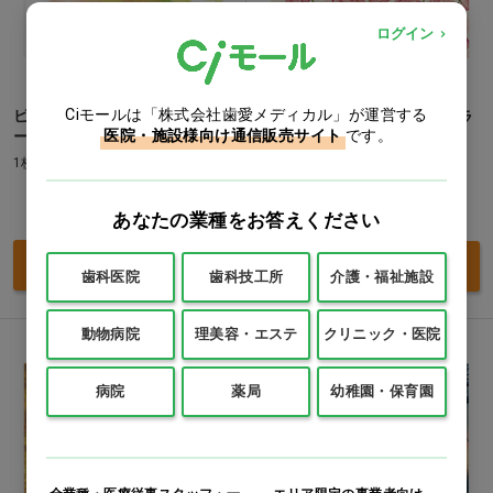
ログイン
Ciモールは「株式会社歯愛メディカル」が運営する
ビューティスリープアロマ ヒ
リラクシングピアノ～80’バラ
医院・施設様向け通信販売サイト
です。
ーリングアロマ
ードコレクション
1枚
1枚(70分)
価格：ログイン後表示
価格：ログイン後表示
あなたの業種をお答えください
買い物カゴ
買い物カゴ
歯科医院
歯科技工所
介護・福祉施設
動物病院
理美容・エステ
クリニック・医院
病院
薬局
幼稚園・保育園