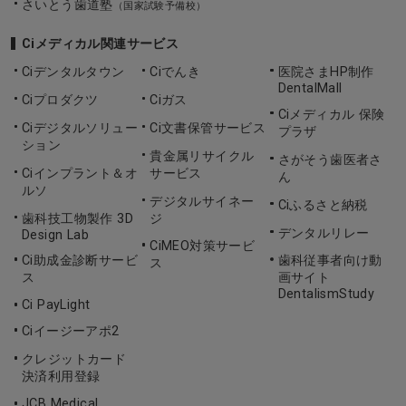
さいとう歯道塾
（国家試験予備校）
Ciメディカル関連サービス
Ciデンタルタウン
Ciでんき
医院さまHP制作
DentalMall
Ciプロダクツ
Ciガス
Ciメディカル 保険
Ciデジタルソリュー
Ci文書保管サービス
プラザ
ション
貴金属リサイクル
さがそう歯医者さ
Ciインプラント＆オ
サービス
ん
ルソ
デジタルサイネー
Ciふるさと納税
歯科技工物製作 3D
ジ
デンタルリレー
Design Lab
CiMEO対策サービ
Ci助成金診断サービ
歯科従事者向け動
ス
ス
画サイト
DentalismStudy
Ci PayLight
Ciイージーアポ2
クレジットカード
決済利用登録
JCB Medical