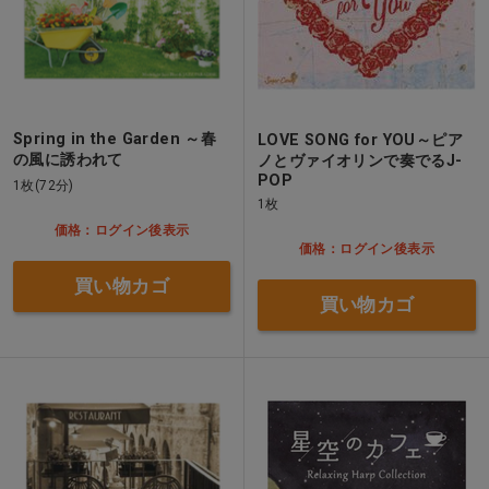
Spring in the Garden ～春
LOVE SONG for YOU～ピア
の風に誘われて
ノとヴァイオリンで奏でるJ-
POP
1枚(72分)
1枚
価格：ログイン後表示
価格：ログイン後表示
買い物カゴ
買い物カゴ