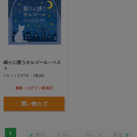
眠りに誘うオルゴール～ベス
ト
1セット(131分・2枚組)
価格：ログイン後表示
買い物カゴ
1
最初
前へ
次へ
最後