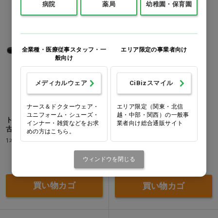
病院
薬局
幼稚園・保育園
全業種・医療従事スタッフ・一
エリア限定の事業者向け
般向け
メディカルウェア
CiBizスマイル
ナース＆ドクターウェア・
エリア限定（関東・北信
ユニフォーム・シューズ・
越・中部・関西）の一般事
トレル くもり止めジェル [名
クリアシーくもり止めスプレ
インナー・雑貨などをお求
業者向け総合通販サイト
古屋眼鏡]
ー
めの方はこちら。
1本(5g)
1本(30mL)
ウィンドウを閉じる
価格：ログイン後表示
価格：ログイン後表示
買い物カゴ
買い物カゴ