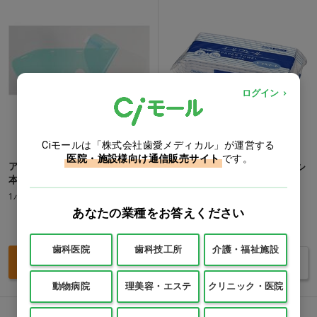
ログイン
Ciモールは「株式会社歯愛メディカル」が運営する
医院・施設様向け通信販売サイト
です。
アイシールド クリアレンズ[川
エルヴェール エコスマート シ
本産業]
ングル 中判…他
1パック(30枚)
1パック(200枚)
あなたの業種をお答えください
価格：ログイン後表示
価格：ログイン後表示
歯科医院
歯科技工所
介護・福祉施設
買い物カゴ
バリエーションを見る
動物病院
理美容・エステ
クリニック・医院
動画