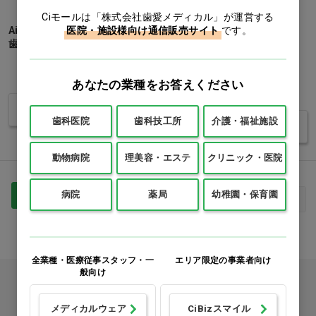
Ciモールは「株式会社歯愛メディカル」が運営する
医院・施設様向け通信販売サイト
です。
Ai ロケーター 根管長測定器、
根管長測定器用リップクリッ
歯髄診断機能付 本体…他
プ ルーター用…他
1個
価格：ログイン後表示
あなたの業種をお答えください
価格：ログイン後表示
バリエーションを見る
歯科医院
歯科技工所
介護・福祉施設
バリエーションを見る
動物病院
理美容・エステ
クリニック・医院
1
病院
薬局
幼稚園・保育園
最初
前へ
次へ
最後
全業種・医療従事スタッフ・一
エリア限定の事業者向け
般向け
カタログをご利用のお客様
メディカルウェア
CiBizスマイル
カタログ請求