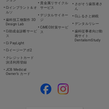
ション
貴金属リサイクル
さがそう歯医者さ
Ciインプラント＆オ
サービス
ん
ルソ
デジタルサイネー
Ciふるさと納税
歯科技工物製作 3D
ジ
デンタルリレー
Design Lab
CiMEO対策サービ
Ci助成金診断サービ
歯科従事者向け動
ス
ス
画サイト
DentalismStudy
Ci PayLight
Ciイージーアポ2
クレジットカード
決済利用登録
JCB Medical
Owner's カード