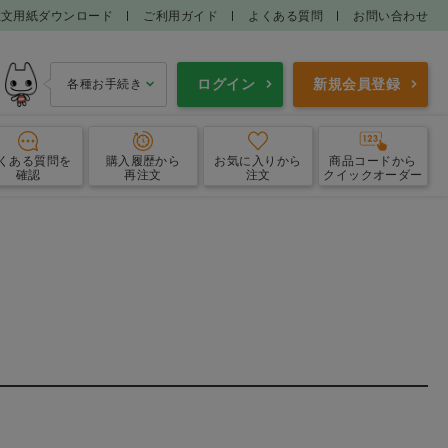
注文用紙ダウンロード
ご利用ガイド
よくある質問
お問い合わせ
ログイン
新規会員登録
各種お手続き
くある質問
を
購入履歴
から
お気に入り
から
商品コードから
確認
再注文
注文
クイックオーダー
フロス
歯間ブラシ
洗口液
口腔内保湿
ー・設置型ミラー
ケース・その他