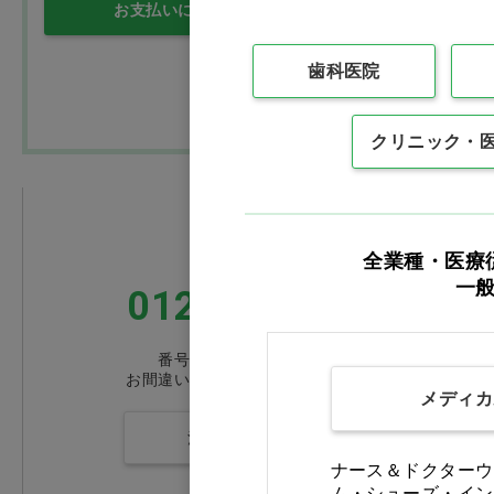
お支払いについて
送料について
拡大鏡・ルーペ
歯科医院
インテリア・雑貨
クリニック・
リーフレット・説明用模型
白衣・サンダル
FAXでのご注文
全業種・医療
診察券・薬袋
一
0120-418-167
小児プレゼント・ドール・ト
ゥースグッズ
番号をよくお確かめのうえ、
お間違いのないようお願いいたします
メディカ
医薬品
注文書ダウンロード
バー・スプレー・ＰＭＣ・ホ
ナース＆ドクターウ
ワイトニング
ム・シューズ・イン