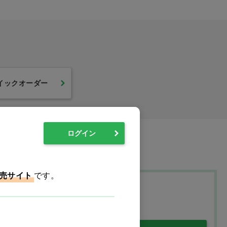
Ciプラークチェッカー
リセラルル 袋入 フラッ
イックオーダー
(歯垢染色液) マルチジ
トM(ふつう)
ェル(グレープ)
価格：ログイン後表示
価格：ログイン後表示
ログイン
売サイト
です。
プ