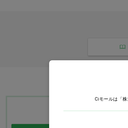
印象材・ミキシングチップ・
バイト・トレー・咬合紙
石膏・咬合器・ワックス
注射針・エンド用品
Ci702(フラット毛
ンド加工) M ふつう
本
義歯関連・適応試験材・超音
波洗浄器
価格：ログイン後
レジン・コア・仮封材・筆
技工関連・研磨・マウスガー
ド
Ciモールは「
外科用品
インスツルメント