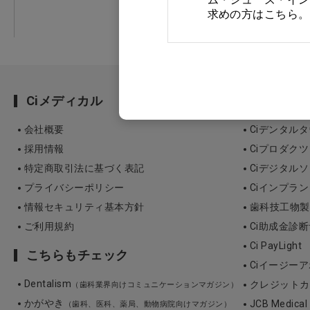
求めの方はこちら。
鋳造 金属・金パラクリーナ
ー
インプラント器材
Ciメディカル
Ciメデ
矯正器材
会社概要
Ciデンタル
採用情報
Ciプロダクツ
Ｘ線・カルテ・スタンプ
特定商取引法に基づく表記
Ciデジタル
衛生用品（ガーゼ・コット
プライバシーポリシー
Ciインプラ
ン）
情報セキュリティ基本方針
歯科技工物製作 3
ご利用規約
Ci助成金診
書籍・ＣＤ＆ＤＶＤ
Ci PayLight
こちらもチェック
Ciイージーア
歯科技工所用商品
Dentalism
クレジットカ
（歯科業界向けコミュニケーションマガジン）
かがやき
訳あり
JCB Medica
（歯科、医科、薬局、動物病院向けマガジン）