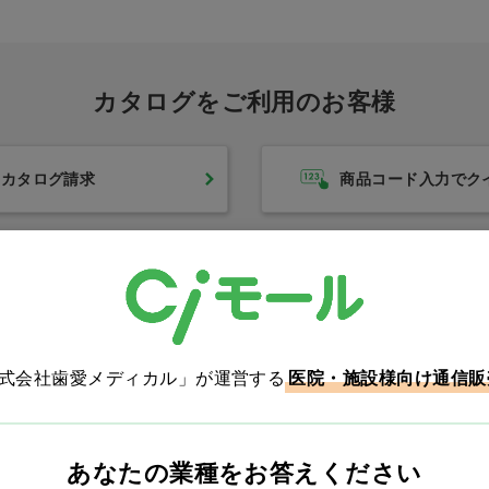
カタログをご利用のお客様
/ラウ
ルシェロ B-20 ピセラ
Ci704（フラット毛/ラ
カタログ請求
商品コード入力でク
 50
M ふつう
ウンド加工） S やわら
かめ 50本(スライドキ
価格：ログイン後表示
ャップ付)
表示
価格：ログイン後表示
株式会社歯愛メディカル」が運営する
医院・施設様向け通信販
Ciモール ウェブ通販のご利用ガイド・ヘル
あなたの業種をお答えください