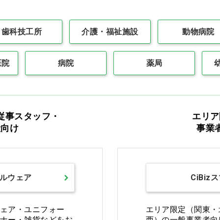
返品・交換について
修理
歯科技工所
介護・福祉施設
動物病院
ご利用ガイドを詳しく見る
医院
病院
薬局
お電話でお問い合わせ
従事スタッフ・
エリア
般向け
事業
0570-058000
固定電話からは市内通話料金でご利用いただけます
または
ルウェア
CiBiz
076-278-8800
受付時間：
ェア・ユニフォー
エリア限定（関東・
平日・土曜日 9:00〜20:00
ナー・雑貨などをお
西）の一般事業者向