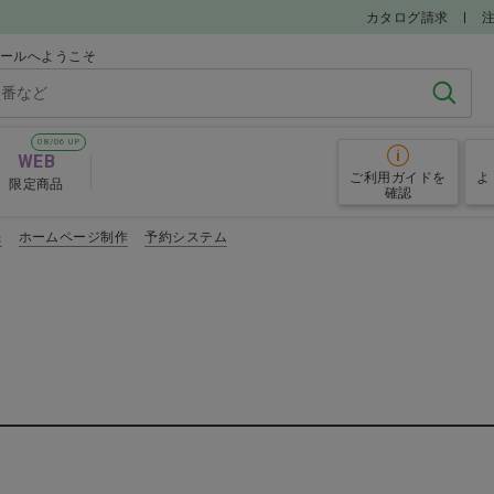
カタログ請求
モールへようこそ
検索
08/06 UP
WEB
ご利用ガイド
を
よ
限定商品
確認
機
ホームページ制作
予約システム
電動歯ブラシ
歯磨き剤
品
キシリトール配合食品
ハンドミラ
すすめアイテム