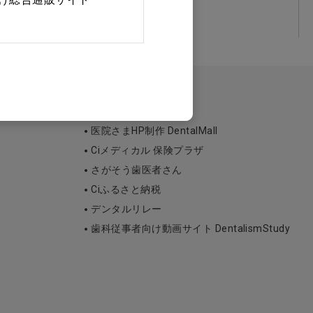
医院さまHP制作 DentalMall
Ciメディカル 保険プラザ
さがそう歯医者さん
Ciふるさと納税
デンタルリレー
歯科従事者向け動画サイト DentalismStudy