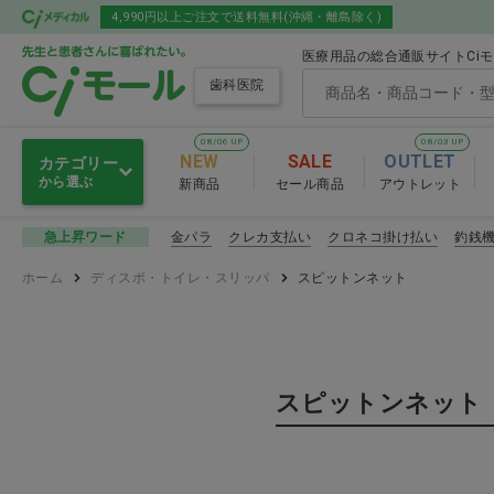
4,990円以上ご注文で送料無料(沖縄・離島除く)
医療用品の総合通販サイトCi
歯科医院
08/06 UP
08/03 UP
NEW
SALE
OUTLET
カテゴリー
から選ぶ
新商品
セール商品
アウトレット
オーラルケア
金パラ
クレカ支払い
クロネコ掛け払い
釣銭
急上昇ワード
オーラルケア
ホーム
ディスポ・トイレ・スリッパ
スピットンネット
グローブ・マスク・ゴーグル
歯ブラシ
ディスポ・トイレ・スリッパ
舌ブラシ
スピットンネット
感染予防
口腔ケア用
セメント・練板紙・裏層材・
知覚過敏
オーラルケア お