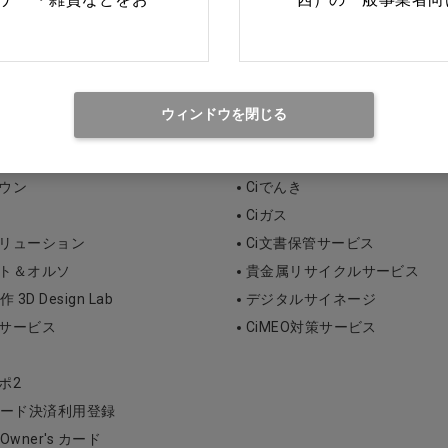
日曜日・祝日 9:00〜18:00
ウィンドウを閉じる
ィカル関連サービス
タウン
Ciでんき
Ciガス
ソリューション
Ci文書保管サービス
ント＆オルソ
貴金属リサイクルサービス
D Design Lab
デジタルサイネージ
断サービス
CiMEO対策サービス
ポ2
ード決済利用登録
l Owner's カード