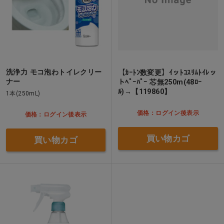
洗浄力 モコ泡わトイレクリー
【ｶｰﾄﾝ数変更】ｲッﾄｺｽﾘﾑﾄｲﾚッ
ナー
トﾍﾟｰﾊﾟｰ 芯無250m(48ﾛｰ
ﾙ)→【119860】
1本(250mL)
価格：ログイン後表示
価格：ログイン後表示
買い物カゴ
買い物カゴ