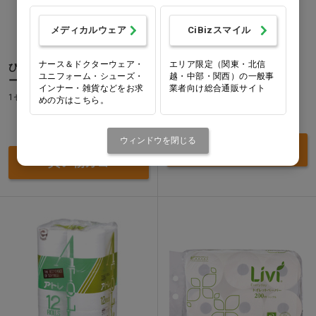
メディカルウェア
CiBizスマイル
ナース＆ドクターウェア・
エリア限定（関東・北信
びっくりトイレクリーナー ケ
おとな用おしりふき
ユニフォーム・シューズ・
越・中部・関西）の一般事
ース付
1パック(70枚)
インナー・雑貨などをお求
業者向け総合通販サイト
1セット
めの方はこちら。
価格：ログイン後表示
価格：ログイン後表示
ウィンドウを閉じる
買い物カゴ
買い物カゴ