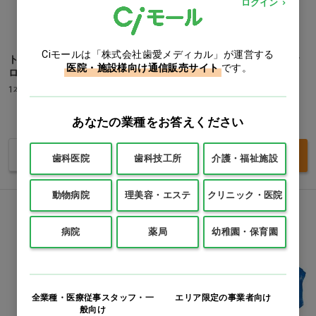
ログイン
Ciモールは「株式会社歯愛メディカル」が運営する
トイレのスッキーリエア！ フ
エルヴェール トイレットティ
医院・施設様向け通信販売サイト
です。
ローラルソープ…他
シュー シングル 200m
1本(350mL)
1パック(6ロール)
価格：ログイン後表示
あなたの業種をお答えください
価格：ログイン後表示
バリエーションを見る
買い物カゴ
歯科医院
歯科技工所
介護・福祉施設
動物病院
理美容・エステ
クリニック・医院
病院
薬局
幼稚園・保育園
全業種・医療従事スタッフ・一
エリア限定の事業者向け
般向け