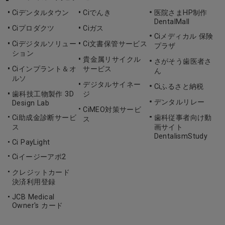
Ciデンタルタウン
Ciでんき
医院さまHP制作
DentalMall
Ciプロダクツ
Ciガス
Ciメディカル 保険
Ciデジタルソリュー
Ci文書保管サービス
プラザ
ション
貴金属リサイクル
さがそう歯医者さ
Ciインプラント＆オ
サービス
ん
ルソ
デジタルサイネー
Ciふるさと納税
歯科技工物製作 3D
ジ
デンタルリレー
Design Lab
CiMEO対策サービ
Ci助成金診断サービ
歯科従事者向け動
ス
ス
画サイト
DentalismStudy
Ci PayLight
Ciイージーアポ2
クレジットカード
決済利用登録
JCB Medical
Owner's カード