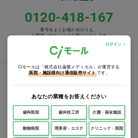
0120-418-167
番号をよくお確かめのうえ、
お間違いのないようお願いいたします
ログイン
注文書ダウンロード
Ciモールは「株式会社歯愛メディカル」が運営する
医院・施設様向け通信販売サイト
です。
お電話でお問い合わせ
0570-058000
あなたの業種をお答えください
固定電話からは市内通話料金でご利用いただけます
または
歯科医院
歯科技工所
介護・福祉施設
076-278-8800
動物病院
理美容・エステ
クリニック・医院
受付時間：