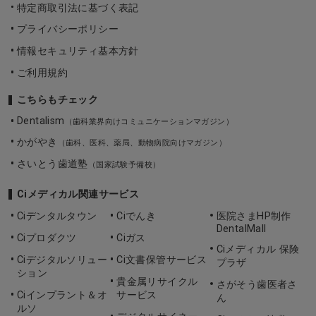
特定商取引法に基づく表記
プライバシーポリシー
情報セキュリティ基本方針
ご利用規約
こちらもチェック
Dentalism
（歯科業界向けコミュニケーションマガジン）
かがやき
（歯科、医科、薬局、動物病院向けマガジン）
さいとう歯道塾
（国家試験予備校）
Ciメディカル関連サービス
Ciデンタルタウン
Ciでんき
医院さまHP制作
DentalMall
Ciプロダクツ
Ciガス
Ciメディカル 保険
Ciデジタルソリュー
Ci文書保管サービス
プラザ
ション
貴金属リサイクル
さがそう歯医者さ
Ciインプラント＆オ
サービス
ん
ルソ