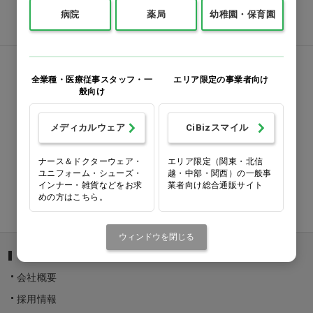
平日・土曜日 9:00〜20:00
病院
薬局
幼稚園・保育園
日曜日・祝日 9:00〜18:00
メールでお問い合わせ
全業種・医療従事スタッフ・一
エリア限定の事業者向け
般向け
24時間受付しております。
営業時間外のお問い合わせには、
メディカルウェア
CiBizスマイル
翌営業時間より順次対応いたします
よくあるご質問
ナース＆ドクターウェア・
エリア限定（関東・北信
ユニフォーム・シューズ・
越・中部・関西）の一般事
インナー・雑貨などをお求
業者向け総合通販サイト
めの方はこちら。
お問い合わせ
ウィンドウを閉じる
Ciメディカル
会社概要
採用情報