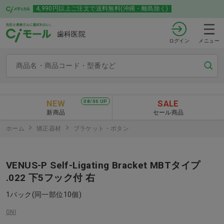
4,990円以上ご注文で送料無料(沖縄・離島除く)
歯科医院
ログイン
メニュー
NEW
SALE
08/06 UP
新商品
セール商品
ホーム
矯正器材
ブラケット・ボタン
VENUS-P Self-Ligating Bracket MBTタイプ
.022 下5フック付 右
1パック(同一部位10個)
GNI