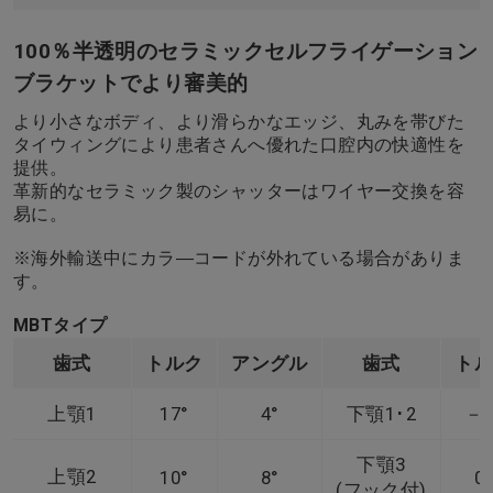
100％半透明のセラミックセルフライゲーション
ブラケットでより審美的
より小さなボディ、より滑らかなエッジ、丸みを帯びた
タイウィングにより患者さんへ優れた口腔内の快適性を
提供。
革新的なセラミック製のシャッターはワイヤー交換を容
易に。
※海外輸送中にカラ―コードが外れている場合がありま
す。
MBTタイプ
歯式
トルク
アングル
歯式
ト
上顎1
17°
4°
下顎1･2
－6
下顎3
上顎2
10°
8°
0°
(フック付)