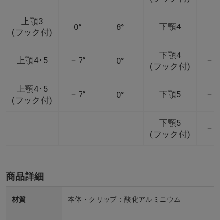
上顎3
下顎4
－1
0°
8°
(フック付)
下顎4
上顎4･5
－7°
－1
0°
(フック付)
上顎4･5
－7°
下顎5
－1
0°
(フック付)
下顎5
－1
(フック付)
商品詳細
材質
本体・クリップ：酸化アルミニウム