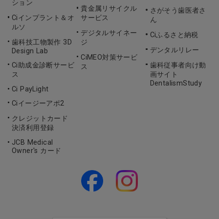
ション
貴金属リサイクル
さがそう歯医者さ
Ciインプラント＆オ
サービス
ん
ルソ
デジタルサイネー
Ciふるさと納税
歯科技工物製作 3D
ジ
デンタルリレー
Design Lab
CiMEO対策サービ
Ci助成金診断サービ
歯科従事者向け動
ス
ス
画サイト
DentalismStudy
Ci PayLight
Ciイージーアポ2
クレジットカード
決済利用登録
JCB Medical
Owner's カード