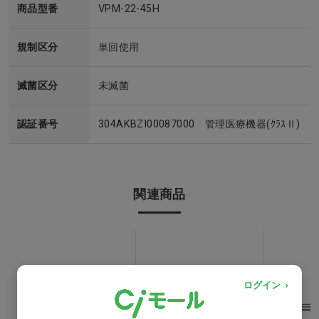
商品型番
VPM-22-45H
規制区分
単回使用
滅菌区分
未滅菌
認証番号
304AKBZI00087000 管理医療機器(ｸﾗｽⅡ)
関連商品
ログイン