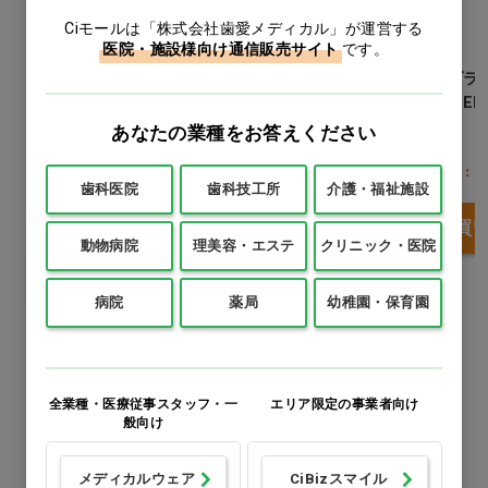
Ciモールは「株式会社歯愛メディカル」が運営する
医院・施設様向け通信販売サイト
です。
VENUS-A Self-
専用ブラケットオープ
専用ブラ
Ligating Bracket ロス
ナー ZEUS-A &
ナー VEN
タイプ .022 上下5-5
VENUS-A用
あなたの業種をお答えください
1本
※345フック付
1本
価格：ロ
1キット(20個)
歯科医院
歯科技工所
介護・福祉施設
価格：ログイン後表示
価格：ログイン後表示
買
動物病院
理美容・エステ
クリニック・医院
買い物カゴ
バリエーションを
見る
病院
薬局
幼稚園・保育園
全業種・医療従事スタッフ・一
エリア限定の事業者向け
この商品のレビュー
般向け
メディカルウェア
CiBizスマイル