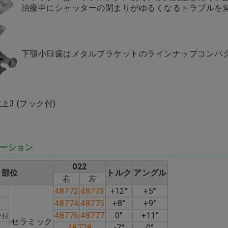
治療中にシャッターの閉まりがゆるくなるトラブルを
下顎小臼歯はメタルブラケットのラインナップコンパ
上3 (フック付)
ーション
022
部位
トルク
アングル
右
左
48772
48773
+12°
+5°
48774
48775
+8°
+9°
48776
48777
0°
+11°
ク付
セラミック
48778
-7°
0°