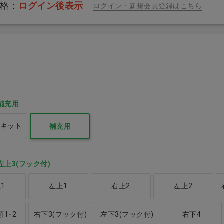
価格：
ログイン後表示
ログイン・新規会員登録はこちら
ブラシ
Ci Sonic Swing 電動歯
リセラ102AD M ふつ
ブラシ本体 ホワイト
う
補充用
表示
価格：ログイン後表示
価格：ログイン後表示
例キット
補充用
左上3(フック付)
1
左上1
右上2
左上2
1･2
右下3(フック付)
左下3(フック付)
右下4