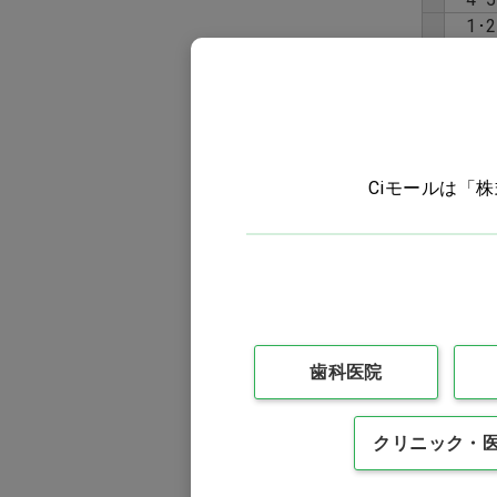
1･2
3
下
フッ
顎
4
5
Ciモールは「
矯正歯
・フィ
・メタ
・見た
ングは
歯科医院
商品詳
クリニック・
商品型