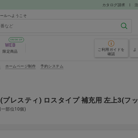
カタログ請求
モールへようこそ
検索
08/06 UP
WEB
ご利用ガイド
を
よ
限定商品
確認
機
ホームページ制作
予約システム
電動歯ブラシ
歯磨き剤
sty(プレスティ) ロスタイプ 補充用 左上3(フ
同一部位10個)
品
キシリトール配合食品
ハンドミラ
すすめアイテム