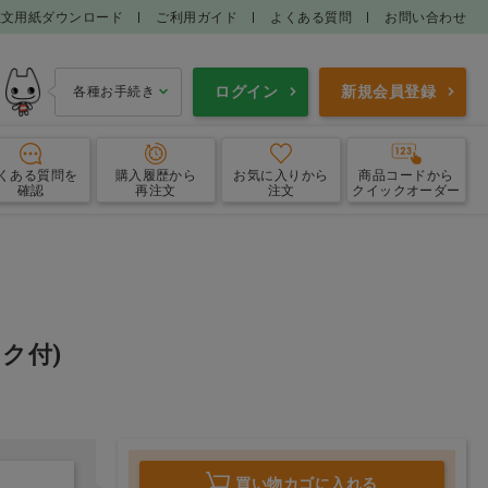
注文用紙ダウンロード
ご利用ガイド
よくある質問
お問い合わせ
ログイン
新規会員登録
各種お手続き
くある質問
を
購入履歴
から
お気に入り
から
商品コードから
確認
再注文
注文
クイックオーダー
フロス
歯間ブラシ
洗口液
口腔内保湿
ック付)
ー・設置型ミラー
ケース・その他
買い物カゴに入れる