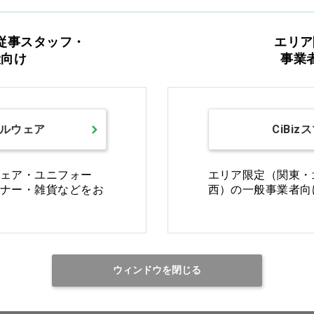
分
単回使用
従事スタッフ・
エリア
号
218ADBZX00015000 管理医療機器(ｸﾗ
般向け
事業
ルウェア
CiBiz
ェア・ユニフォー
エリア限定（関東・
バリエ
ナー・雑貨などをお
西）の一般事業者向
3～3
.018症例キット 上下顎3～3
ウィンドウを閉じる
5～5
.018症例キット 上下顎5～5