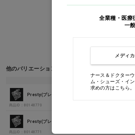
規制区
全業種・医療
認証番
一
メディカ
他のバリエーション
ナース＆ドクターウ
商品名
ム・シューズ・イン
求めの方はこちら。
Presty(プレスティ) ロスタイプ .018症例キット 上下顎
商品ID：80148770
Presty(プレスティ) ロスタイプ .018症例キット 上下顎
商品ID：80148771