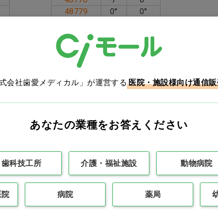
48779
0°
0°
48780
48781
-11°
+5°
ク付
48782
48783
-17°
0°
メタル
48784
48785
-22°
0°
株式会社歯愛メディカル」が運営する
医院・施設様向け通信販
科専門医 Ｔ先生
ニッシュまでシャッターがゆるまなかったのでストレスなく
ルブラケットが小さくてシャッターの閉まりも良くて優秀。
目は歯冠色に馴染んでロープロファイルなので患者さんにも
あなたの業種をお答えください
ワンダーリムーバーで全て綺麗に除去できた。
歯科技工所
介護・福祉施設
動物病院
細
医院
病院
薬局
番
PR38022HKSL