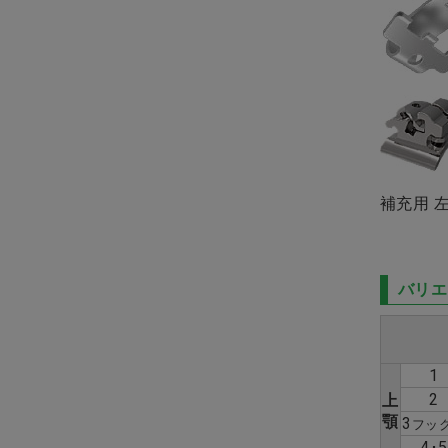
鋳造 金属・金パラクリーナ
ー
インプラント器材
矯正器材
補充用 左
Ｘ線・カルテ・スタンプ
衛生用品（ガーゼ・コット
ン）
バリエ
書籍・ＣＤ＆ＤＶＤ
1
歯科技工所用商品
2
上
顎
3
フッ
訳あり
4･5