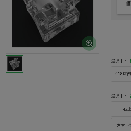
印象材・ミキシングチップ・
バイト・トレー・咬合紙
石膏・咬合器・ワックス
注射針・エンド用品
デイリーL字歯間
SS
義歯関連・適応試験材・超音
選択中：
価格：ログイン後
波洗浄器
.018症
レジン・コア・仮封材・筆
技工関連・研磨・マウスガー
選択中：
ド
右上
外科用品
左右下顎
インスツルメント