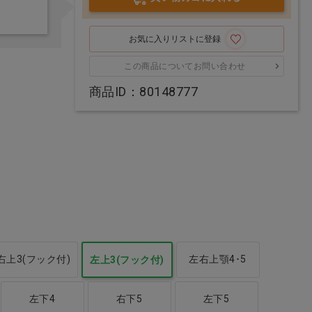
お気に入りリストに登録
この商品についてお問い合わせ
商品ID：80148777
[軽減8%]Spryガム ボト
[軽減8%]Spryガム ブリ
ルパック ペパーミント
スターパック フレッシ
ュフルーツ
価格：ログイン後表示
価格：ログイン後表示
右上3(フック付)
左右上顎4･5
左上3(フック付)
左下4
右下5
左下5