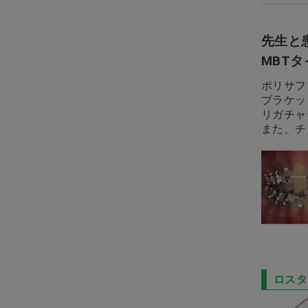
拡大鏡・ルーペ
先生と
MBT
インテリア・雑貨
ポリサフ
ブラケッ
リーフレット・説明用模型
リガチャ
また、チ
白衣・サンダル
診察券・薬袋
小児プレゼント・ドール・ト
ゥースグッズ
医薬品
ロスタ
バー・スプレー・ＰＭＣ・ホ
ワイトニング