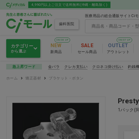
4,990円以上ご注文で送料無料(沖縄・離島除く)
医療用品の総合通販サイトCi
歯科医院
08/06 UP
08/07 UP
NEW
SALE
OUTLET
カテゴリー
から選ぶ
新商品
セール商品
アウトレット
オーラルケア
金パラ
クレカ支払い
クロネコ掛け払い
釣銭
急上昇ワード
オーラルケア
ホーム
矯正器材
ブラケット・ボタン
グローブ・マスク・ゴーグル
歯ブラシ
ディスポ・トイレ・スリッパ
舌ブラシ
Pre
1パック(
感染予防
口腔ケア用
セメント・練板紙・裏層材・
知覚過敏
オーラルケア お