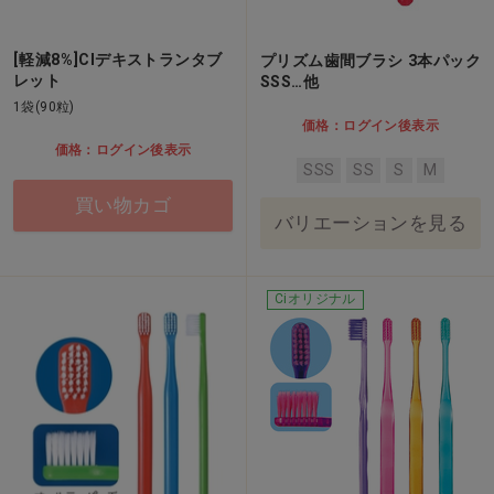
[軽減8%]CIデキストランタブ
プリズム歯間ブラシ 3本パック
レット
SSS…他
1袋(90粒)
価格：ログイン後表示
価格：ログイン後表示
SSS
SS
S
M
買い物カゴ
バリエーションを見る
Ciオリジナル