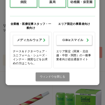
病院
薬局
幼稚園・保育園
全業種・医療従事スタッフ・一
エリア限定の事業者向け
リセラ L字歯間ブラシ 50本パ
Ci フロスピック
般向け
ック SS…他
1ケース(50本)
価格：ログイン後表示
メディカルウェア
CiBizスマイル
価格：ログイン後表示
SSS
SS
M
ナース＆ドクターウェア・
エリア限定（関東・北信
買い物カゴ
ユニフォーム・シューズ・
越・中部・関西）の一般事
インナー・雑貨などをお求
業者向け総合通販サイト
バリエーションを見る
めの方はこちら。
医薬部外品
ウィンドウを閉じる