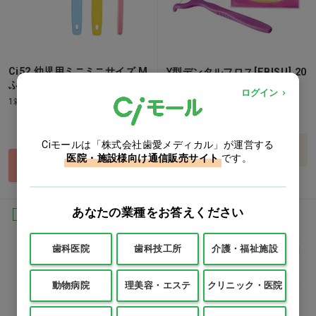
Ci52 幼児用ミニミニサイズ M
Y型デンタルフロス[EBISU] 20
ふつう
本入…他
ログイン
1箱(100本)
価格：ログイン後表示
価格：ログイン後表示
Ciモールは「株式会社歯愛メディカル」が運営する
バリエーションを見る
医院・施設様向け通信販売サイト
です。
買い物カゴ
あなたの業種をお答えください
Ciオリジナル
Ciオリジナル
歯科医院
歯科技工所
介護・福祉施設
動物病院
理美容・エステ
クリニック・医院