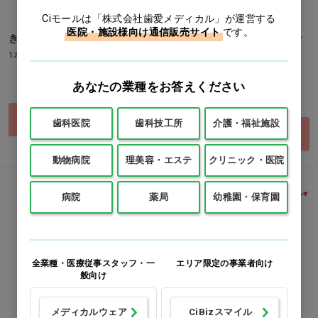
Ciモールは「株式会社歯愛メディカル」が運営する
医院・施設様向け通信販売サイト
です。
きりかえスプレー空ボトル
激落ちバスクリーナー マイク
ロ&ネット
1本(500mL)
1個
価格：ログイン後表示
あなたの業種をお答えください
価格：ログイン後表示
買い物カゴ
歯科医院
歯科技工所
介護・福祉施設
買い物カゴ
動物病院
理美容・エステ
クリニック・医院
病院
薬局
幼稚園・保育園
全業種・医療従事スタッフ・一
エリア限定の事業者向け
般向け
メディカルウェア
CiBizスマイル