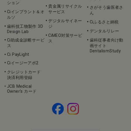
ション
貴金属リサイクル
さがそう歯医者さ
Ciインプラント＆オ
サービス
ん
ルソ
デジタルサイネー
Ciふるさと納税
歯科技工物製作 3D
ジ
デンタルリレー
Design Lab
CiMEO対策サービ
Ci助成金診断サービ
歯科従事者向け動
ス
ス
画サイト
DentalismStudy
Ci PayLight
Ciイージーアポ2
クレジットカード
決済利用登録
JCB Medical
Owner's カード