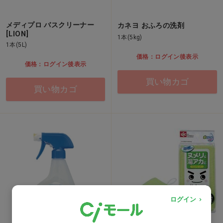
メディプロ バスクリーナー
カネヨ おふろの洗剤
[LION]
1本(5kg)
1本(5L)
価格：ログイン後表示
価格：ログイン後表示
買い物カゴ
買い物カゴ
ログイン