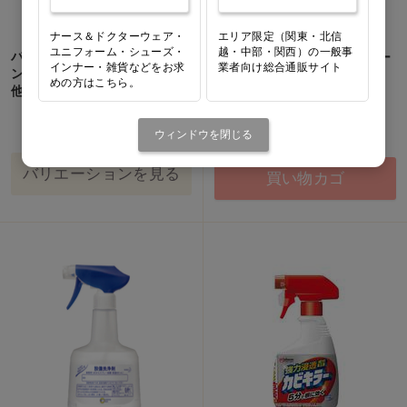
ナース＆ドクターウェア・
エリア限定（関東・北信
ユニフォーム・シューズ・
越・中部・関西）の一般事
バスタブクレンジング 銀イオ
R’S PRO 強力バスクリーナー
インナー・雑貨などをお求
業者向け総合通販サイト
ンプラス[LION] 4L ノズル付…
[リンレイ]
めの方はこちら。
他
1本(4L)
価格：ログイン後表示
価格：ログイン後表示
ウィンドウを閉じる
バリエーションを見る
買い物カゴ