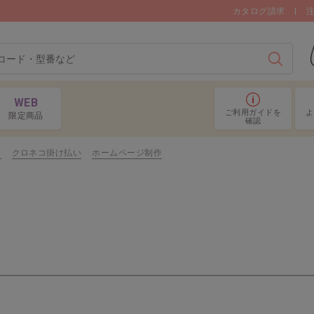
カタログ請求
検索
WEB
ご利用ガイド
を
よ
限定商品
確認
い
クロネコ掛け払い
ホームページ制作
マスク
フェイスシ
消臭剤・消臭スプレー
除菌ウ
ハンドソープ
ペー
スプレーボトル・ディスペンサ