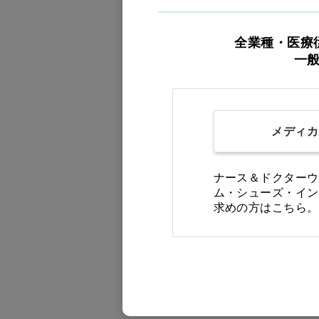
全業種・医療
一
かかとスポッと ブラウン
メディカ
3L…他
価格：ログイン後表示
ナース＆ドクターウ
ム・シューズ・イン
バリエーションを見る
求めの方はこちら。
S
M
L
LL
3L