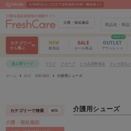
4,990円以上ご注文で送料無料(沖縄・離島除く)
介護・福祉施設
08/03 UP
NEW
SALE
OUTLET
カテゴリー
から選ぶ
新商品
セール商品
アウトレット
感染予防
マスク
グローブ
とろみ調整食品
クレカ支払
急上昇ワード
感染予防
ホーム
歩行 移動補助
介護用シューズ
口腔ケア
グローブ
食事
除菌剤
入浴 清拭
介護用シューズ
カテゴリーで検索
解除
うがい薬
排泄ケア
介護・福祉施設