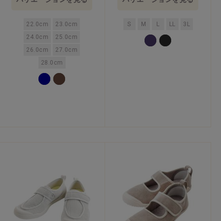
22.0cm
23.0cm
S
M
L
LL
3L
24.0cm
25.0cm
26.0cm
27.0cm
28.0cm