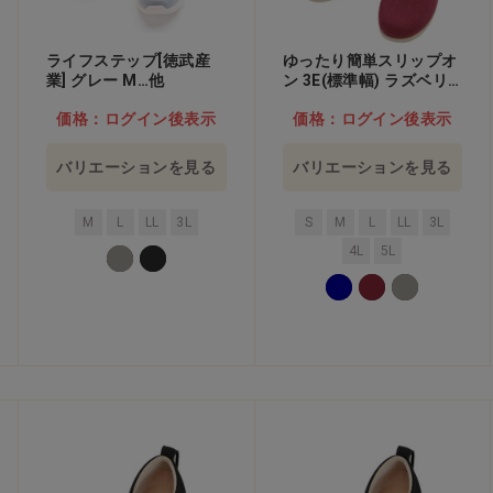
ライフステップ[徳武産
ゆったり簡単スリップオ
業] グレー M…他
ン 3E(標準幅) ラズベリ
ー L…他
価格：ログイン後表示
価格：ログイン後表示
バリエーションを見る
バリエーションを見る
M
L
LL
3L
S
M
L
LL
3L
4L
5L