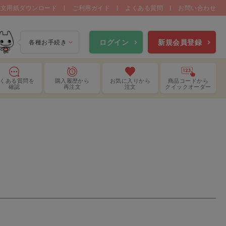
注文用紙ダウンロード
ご利用ガイド
よくある質問
お問い合わせ
ログイン
新規会員登録
各種お手続き
くある質問
を
購入履歴
から
お気に入り
から
商品コードから
確認
再注文
注文
クイックオーダー
ガウン・キャップ・シューズカ
ールド・ゴーグル
バー
ェットシート
空間除菌
パータオル
手指消毒剤