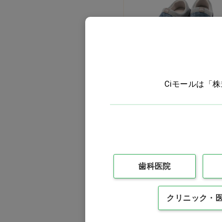
スットフィット ナイトブ
ルー LL…他
Ciモールは「
価格：ログイン後表示
バリエーションを見る
M
L
LL
3L
歯科医院
クリニック・