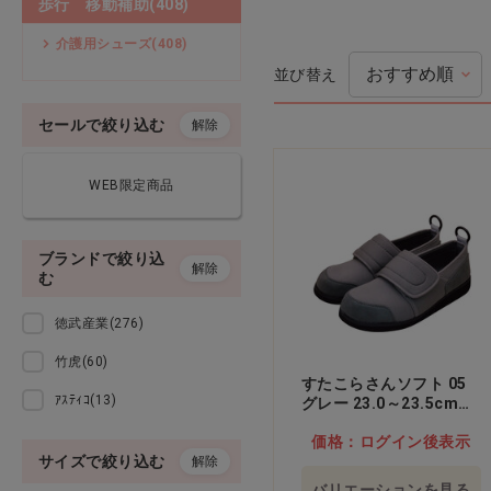
ハンドクリ
歩行 移動補助(408)
ベッド用品
介護用シューズ(408)
並び替え
歩行 移動補助
感染予防 おすす
セールで絞り込む
解除
衛生材料
WEB限定商品
診察測定
生活用品
ブランドで絞り込
解除
感染対策5種セッ
む
施設備品
価格：ログイン
徳武産業(276)
示
トレーニング レクリエーシ
竹虎(60)
ョン
すたこらさんソフト 05
ｱｽﾃｨｺ(13)
グレー 23.0～23.5cm…
他
ウェア ユニフォーム
価格：ログイン後表示
サイズで絞り込む
解除
医薬品
バリエーションを見る