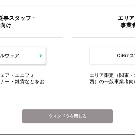
従事スタッフ・
エリア
般向け
事業
瞬感スポッと 3E(標準幅)
オール スポッと[徳武産
ルウェア
CiBiz
ワイン S…他
業] ラズベリー S…他
価格：ログイン後表示
価格：ログイン後表示
ェア・ユニフォー
エリア限定（関東・
ナー・雑貨などをお
西）の一般事業者向
バリエーションを見る
バリエーションを見る
S
M
L
LL
3L
S
M
L
LL
4L
5L
ウィンドウを閉じる