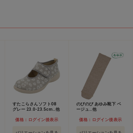
ーム
その
ー
めアイテム
ト
[軽減8%]エタノール
薬用ハンドソープ A3
製剤 アルタイザー75
[ニイタカ]
後表
価格：ログイン後表
価格：ログイン後表
示
示
すたこらさんソフト08
のびのび あゆみ靴下 ベ
グレー 23.0-23.5cm…他
ージュ…他
価格：ログイン後表示
価格：ログイン後表示
バリエーションを見る
バリエーションを見る