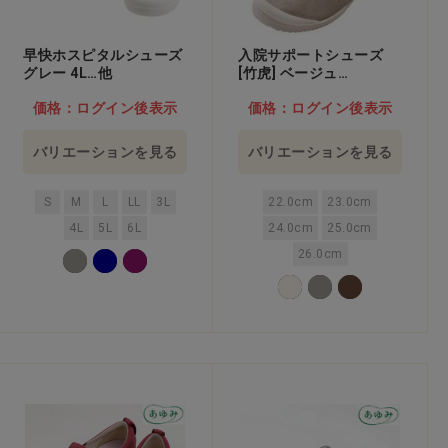
早快ホスピタルシューズ
入院サポートシューズ
グレー 4L…他
[竹虎] ベージュ
24.0cm…他
価格：ログイン後表示
価格：ログイン後表示
バリエーションを見る
バリエーションを見る
S
M
L
LL
3L
22.0cm
23.0cm
4L
5L
6L
24.0cm
25.0cm
26.0cm