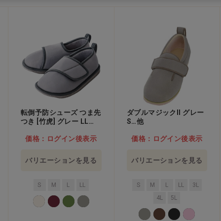
転倒予防シューズ つま先
ダブルマジックII グレー
つき [竹虎] グレー LL
S…他
25.5-27.0cm…他
価格：ログイン後表示
価格：ログイン後表示
バリエーションを見る
バリエーションを見る
S
M
L
LL
S
M
L
LL
3L
4L
5L