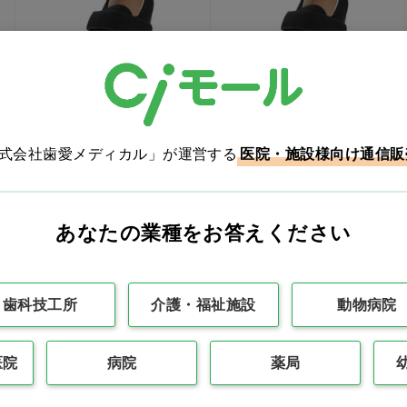
ダブルマジックⅢ 3E(標
ダブルマジックⅢ 5E(幅
準幅) ブラック SS…他
広タイプ) ブラック S…他
株式会社歯愛メディカル」が運営する
医院・施設様向け通信販
価格：ログイン後表示
価格：ログイン後表示
バリエーションを見る
バリエーションを見る
あなたの業種をお答えください
SS
S
M
L
LL
S
M
L
LL
3L
3L
4L
5L
6L
4L
5L
6L
歯科技工所
介護・福祉施設
動物病院
医院
病院
薬局