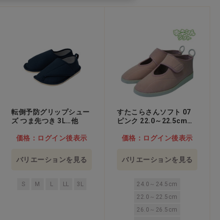
転倒予防グリップシュー
すたこらさんソフト 07
ズ つま先つき 3L…他
ピンク 22.0～22.5cm…
他
価格：ログイン後表示
価格：ログイン後表示
バリエーションを見る
バリエーションを見る
S
M
L
LL
3L
24.0～24.5cm
22.0～22.5cm
26.0～26.5cm