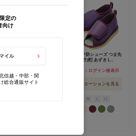
限定の
者向け
病院内専用シューズ 早快
転倒予防シューズ つま先
スマイル
マジック レギュラー グ
なし[竹虎] あずき L
レー M…他
24.0-25.0cm…他
価格：ログイン後表示
価格：ログイン後表示
北信越・中部・関
け総合通販サイト
バリエーションを見る
バリエーションを見る
S
M
L
LL
3L
M
L
LL