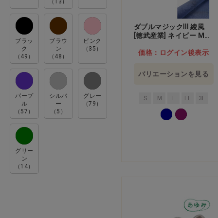
（13）
28.0cm(2)
ダブルマジックⅢ 綾風
3L(49)
[徳武産業] ネイビー M…
ブラッ
ブラウ
ピンク
他
4L(17)
ク
ン
（35）
価格：ログイン後表示
（49）
（48）
5L(17)
バリエーションを見る
6L(9)
パープ
シルバ
グレー
L(69)
S
M
L
LL
3L
ル
ー
（79）
（57）
（5）
LL(70)
M(67)
S(59)
グリー
ン
SS(5)
（14）