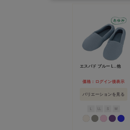
エスパド ブルー L…他
価格：ログイン後表示
バリエーションを見る
L
LL
S
M