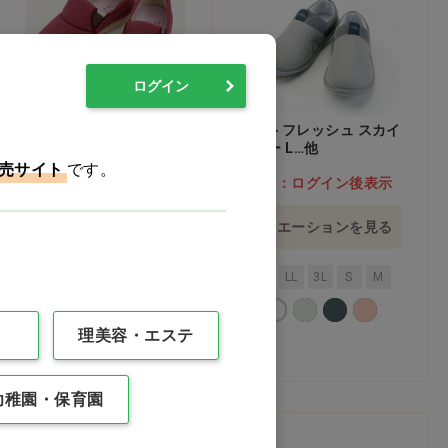
ログイン
ゆったり簡単スリップオ
スットフレッシュ スカイ
ン 5E(幅広タイプ) ラズ
グレー L…他
ベリー S…他
売サイト
です。
価格：ログイン後表示
価格：ログイン後表示
バリエーションを見る
バリエーションを見る
S
M
L
LL
3L
L
LL
3L
S
M
4L
5L
理美容・エステ
幼稚園・保育園