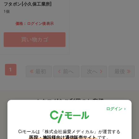
フタポン[小久保工業所]
1個
価格：ログイン後表示
買い物カゴ
1
最初
前へ
次へ
最後
カタログをご利用のお客様
ログイン
カタログ請求
商品コード入力でクイックオーダー
Ciモールは「株式会社歯愛メディカル」が運営する
医院・施設様向け通信販売サイト
です。