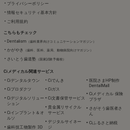
プライバシーポリシー
情報セキュリティ基本方針
ご利用規約
こちらもチェック
Dentalism
（歯科業界向けコミュニケーションマガジン）
かがやき
（歯科、医科、薬局、動物病院向けマガジン）
さいとう歯道塾
（国家試験予備校）
Ciメディカル関連サービス
Ciデンタルタウン
Ciでんき
医院さまHP制作
DentalMall
Ciプロダクツ
Ciガス
Ciメディカル 保険
Ciデジタルソリュー
Ci文書保管サービス
プラザ
ション
貴金属リサイクル
さがそう歯医者さ
Ciインプラント＆オ
サービス
ん
ルソ
デジタルサイネー
Ciふるさと納税
歯科技工物製作 3D
ジ