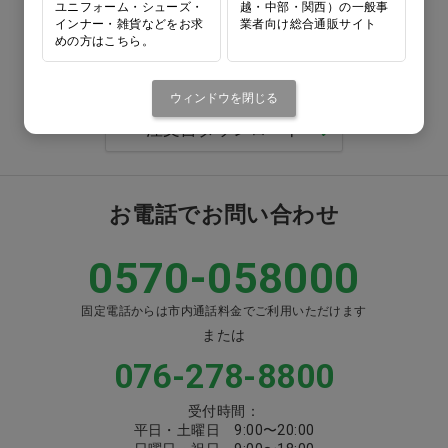
ユニフォーム・シューズ・
越・中部・関西）の一般事
0120-418-167
インナー・雑貨などをお求
業者向け総合通販サイト
めの方はこちら。
番号をよくお確かめのうえ、
お間違いのないようお願いいたします
ウィンドウを閉じる
注文書ダウンロード
お電話でお問い合わせ
0570-058000
固定電話からは市内通話料金でご利用いただけます
または
076-278-8800
受付時間：
平日・土曜日 9:00〜20:00