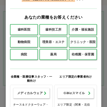
あなたの業種をお答えください
Ciモール ウェブ通販のご利用ガイド・ヘル
プ
歯科医院
歯科技工所
介護・福祉施設
お支払いについて
送料について
動物病院
理美容・エステ
クリニック・医院
返品・交換につい
修理・保証につい
病院
薬局
幼稚園・保育園
て
て
ご利用ガイドを詳しく見
よくあるご質問
る
全業種・医療従事スタッフ・一
エリア限定の事業者向け
般向け
メディカルウェア
CiBizスマイル
FAXでのご注文
ナース＆ドクターウェア・
エリア限定（関東・北信