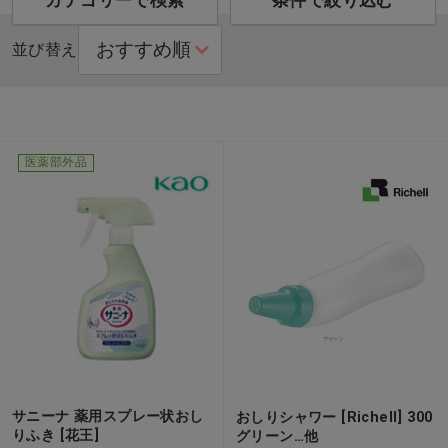
カテゴリーで検索
条件で絞り込む
並び替え
医薬部外品
サニーナ 薬用スプレー状おし
おしりシャワー [Richell] 300
りふき [花王]
グリーン…他