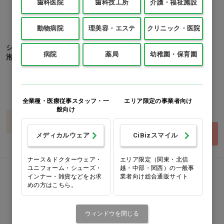
歯科医院
歯科技工所
介護・福祉施設
動物病院
理美容・エステ
クリニック・医院
シャボネット ササっとすすぎ
カネヨ 薬用ハンドソープ 5L
病院
薬局
幼稚園・保育園
泡タイプ 2.7L…他
ノズル付
1本(5L)
価格：ログイン後表示
価格：ログイン後表示
500mL
2.7L
全業種・医療従事スタッフ・一
エリア限定の事業者向け
1400mL
5L
般向け
バリエーションを見る
買い物カゴ
メディカルウェア
CiBizスマイル
ナース＆ドクターウェア・
エリア限定（関東・北信
ユニフォーム・シューズ・
越・中部・関西）の一般事
Ciオリジナル
医薬部外品
インナー・雑貨などをお求
業者向け総合通販サイト
めの方はこちら。
ウィンドウを閉じる