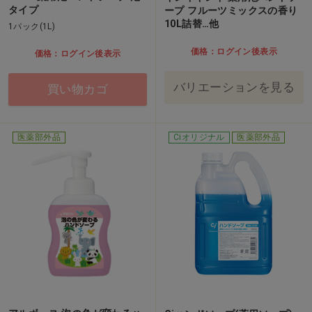
タイプ
ープ フルーツミックスの香り
10L詰替…他
1パック(1L)
価格：ログイン後表示
価格：ログイン後表示
バリエーションを見る
買い物カゴ
医薬部外品
Ciオリジナル
医薬部外品