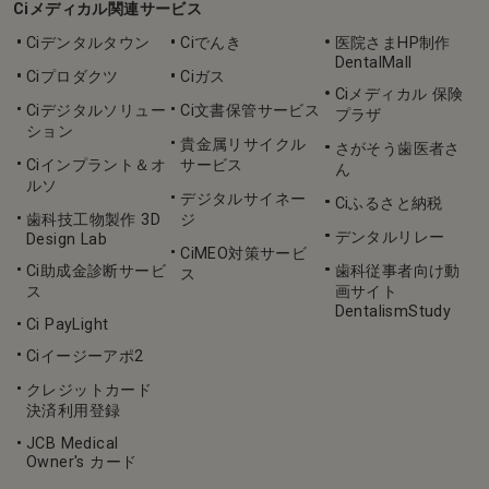
Ciメディカル関連サービス
Ciデンタルタウン
Ciでんき
医院さまHP制作
DentalMall
Ciプロダクツ
Ciガス
Ciメディカル 保険
Ciデジタルソリュー
Ci文書保管サービス
プラザ
ション
貴金属リサイクル
さがそう歯医者さ
Ciインプラント＆オ
サービス
ん
ルソ
デジタルサイネー
Ciふるさと納税
歯科技工物製作 3D
ジ
デンタルリレー
Design Lab
CiMEO対策サービ
Ci助成金診断サービ
歯科従事者向け動
ス
ス
画サイト
DentalismStudy
Ci PayLight
Ciイージーアポ2
クレジットカード
決済利用登録
JCB Medical
Owner's カード