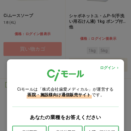
Ciムースソープ
シャボネットユ・ムP-5(手洗
い用石けん液) 1kg ポンプ付…
1本(4L)
他
価格：ログイン後表示
価格：ログイン後表示
買い物カゴ
1kg
5kg
バリエーションを見る
ログイン
医薬部外品
医薬部外品
Ciモールは「株式会社歯愛メディカル」が運営する
医院・施設様向け通信販売サイト
です。
あなたの業種をお答えください