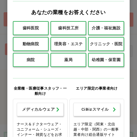
価格：ログイン後表示
価格：ログイン後表示
あなたの業種をお答えください
買い物カゴ
買い物カゴ
歯科医院
歯科技工所
介護・福祉施設
動物病院
理美容・エステ
クリニック・医院
1
最初
前へ
次へ
最後
病院
薬局
幼稚園・保育園
カタログをご利用のお客様
全業種・医療従事スタッフ・一
エリア限定の事業者向け
カタログ請求
般向け
メディカルウェア
CiBizスマイル
商品コード入力でクイックオーダー
ナース＆ドクターウェア・
エリア限定（関東・北信
ユニフォーム・シューズ・
越・中部・関西）の一般事
インナー・雑貨などをお求
業者向け総合通販サイト