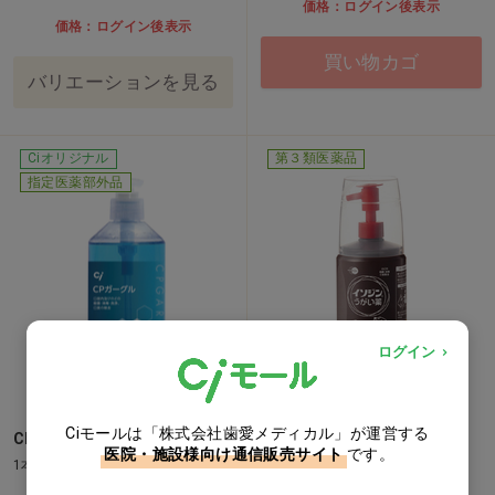
価格：ログイン後表示
価格：ログイン後表示
買い物カゴ
バリエーションを見る
Ciオリジナル
第３類医薬品
指定医薬部外品
ログイン
Ciモールは「株式会社歯愛メディカル」が運営する
CPうがい薬
イソジン うがい薬
医院・施設様向け通信販売サイト
です。
1本(300mL)
1本(500ml)