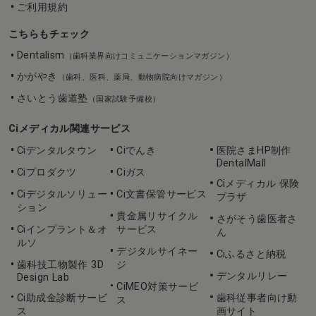
ご利用規約
こちらもチェック
Dentalism
（歯科業界向けコミュニケーションマガジン）
かがやき
（歯科、医科、薬局、動物病院向けマガジン）
さいとう歯道塾
（国家試験予備校）
Ciメディカル関連サービス
Ciデンタルタウン
Ciでんき
医院さまHP制作
DentalMall
Ciプロダクツ
Ciガス
Ciメディカル 保険
Ciデジタルソリュー
Ci文書保管サービス
プラザ
ション
貴金属リサイクル
さがそう歯医者さ
Ciインプラント＆オ
サービス
ん
ルソ
デジタルサイネー
Ciふるさと納税
歯科技工物製作 3D
ジ
デンタルリレー
Design Lab
CiMEO対策サービ
Ci助成金診断サービ
歯科従事者向け動
ス
ス
画サイト