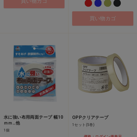
買い物カゴ
買い物カゴ
水に強い布用両面テープ 幅10
OPPクリアテープ
ｍｍ…他
1セット(5巻)
1個
価格：ログイン後表示