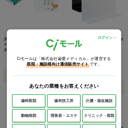
ログイン
タイムレコーダー タイムボー
ブックエンド マグネット付 ホ
イ8プラス [ニッポー] 消耗品
ワイト…他
タイムボーイNカード…他
1枚
Ciモールは「株式会社歯愛メディカル」が運営する
価格：ログイン後表示
価格：ログイン後表示
医院・施設様向け通信販売サイト
です。
バリエーションを見る
あなたの業種をお答えください
バリエーションを見る
歯科医院
歯科技工所
介護・福祉施設
動物病院
理美容・エステ
クリニック・医院