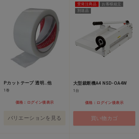
受発注商品
お客様組立
別送品
Pカットテープ 透明…他
大型裁断機A4 NSD-OA4W
1巻
1台
価格：ログイン後表示
価格：ログイン後表示
バリエーションを見る
買い物カゴ