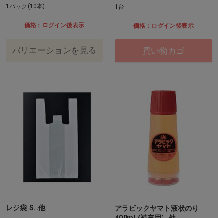
1パック(10本)
1台
価格：ログイン後表示
価格：ログイン後表示
バリエーションを見る
買い物カゴ
レジ袋 S…他
アラビックヤマト液状のり
400mL(補充用)…他