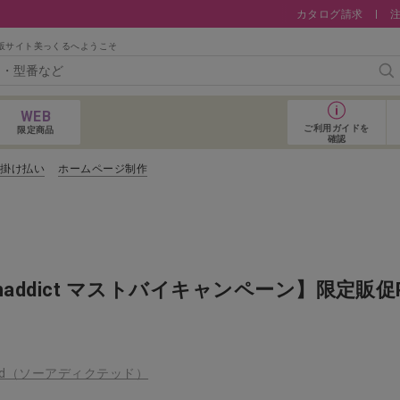
カタログ請求
販サイト美っくるへようこそ
検
WEB
ご利用ガイド
を
限定商品
確認
コ掛け払い
ホームページ制作
おすすめアイテム
shaddict マストバイキャンペーン】限定販
cted（ソーアディクテッド）