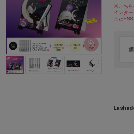
※こちら
インター
ドライヤー・アイロン・バリ
またSN
カン
理美容用品・小物
化粧品（フェイシャル）
化粧品（ボディ）
エステ機器
エステ用品・小物
Lash
アイラッシュ
ネイル