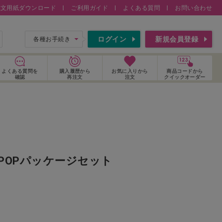
注文用紙ダウンロード
ご利用ガイド
よくある質問
お問い合わせ
索
ログイン
新規会員登録
各種お手続き
よくある質問
を
購入履歴
から
お気に入り
から
商品コードから
確認
再注文
注文
クイックオーダー
促POPパッケージセット