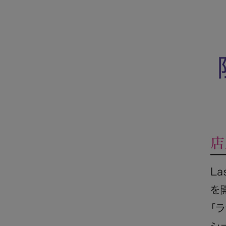
ウェア
接骨院・クリニック用品
オーラルケア
タオル
コットン・ガーゼ・綿棒
グローブ・マスク
衛生用品
インテリア・家具
ヘルスケア・セルフケア