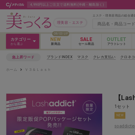
4,990円以上ご注文で送料無料(沖縄・離島除く)
エステ・理美容用品の総合通
理美容・エステ
08/03 UP
NEW
SALE
OUTLET
カテゴリー
から選ぶ
新商品
セール商品
アウトレット
Ｖ３＆Ｌａｓｈ
ブランドINDEX
マスク
クレカ支払い
クロネ
急上昇ワード
Ｖ３＆Ｌａｓｈ
ホーム
Ｖ３＆Ｌａｓｈ
カットウィッグ
Ｖ３＆Ｌａｓｈ 
クロス
【La
カラー剤
1セット
NEW
パーマ剤
soaddi
ヘアケア