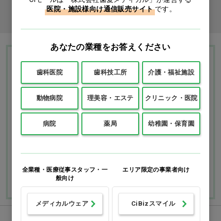
医院・施設様向け通信販売サイト
です。
商品コード入力でクイックオーダー
あなたの業種をお答えください
Ciモール ウェブ通販のご利用ガイド・ヘル
歯科医院
歯科技工所
介護・福祉施設
プ
動物病院
理美容・エステ
クリニック・医院
お支払いについて
送料について
病院
薬局
幼稚園・保育園
返品・交換につい
修理・保証につい
て
て
ご利用ガイドを詳しく見
よくあるご質問
る
全業種・医療従事スタッフ・一
エリア限定の事業者向け
般向け
メディカルウェア
CiBizスマイル