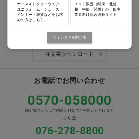
FAXでのご注文
ナース＆ドクターウェア・
エリア限定（関東・北信
ユニフォーム・シューズ・
越・中部・関西）の一般事
インナー・雑貨などをお求
業者向け総合通販サイト
0120-418-167
めの方はこちら。
番号をよくお確かめのうえ、
ウィンドウを閉じる
お間違いのないようお願いいたします
注文書ダウンロード
お電話でお問い合わせ
0570-058000
固定電話からは市内通話料金でご利用いただけます
または
076-278-8800