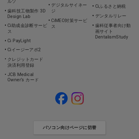
ルソ
デジタルサイネー
Ciふるさと納税
歯科技工物製作 3D
ジ
デンタルリレー
Design Lab
CiMEO対策サービ
Ci助成金診断サービ
歯科従事者向け動
ス
ス
画サイト
DentalismStudy
Ci PayLight
Ciイージーアポ2
クレジットカード
決済利用登録
JCB Medical
Owner's カード
パソコン向けページに切替