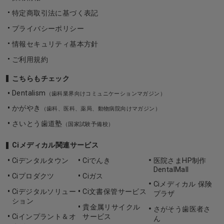
特定商取引法に基づく表記
プライバシーポリシー
情報セキュリティ基本方針
ご利用規約
こちらもチェック
Dentalism
（歯科業界向けコミュニケーションマガジン）
かがやき
（歯科、医科、薬局、動物病院向けマガジン）
さいとう歯道塾
（国家試験予備校）
Ciメディカル関連サービス
Ciデンタルタウン
Ciでんき
医院さまHP制作
DentalMall
Ciプロダクツ
Ciガス
Ciメディカル 保険
Ciデジタルソリュー
Ci文書保管サービス
プラザ
ション
貴金属リサイクル
さがそう歯医者さ
Ciインプラント＆オ
サービス
ん