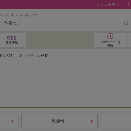
カタログ請求
販サイト美っくるへようこそ
検
WEB
ご利用ガイド
を
限定商品
確認
コ掛け払い
ホームページ制作
おすすめアイテム
洗顔料