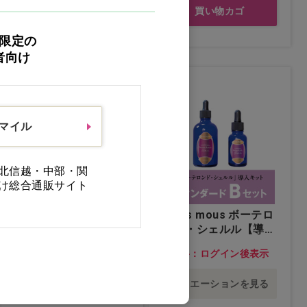
買い物カゴ
買い物カゴ
限定の
者向け
スマイル
北信越・中部・関
け総合通販サイト
direia ザ STM クリー
seins mous ボーテロ
ム iP ソーム 業務用…
ンド・シェルル【導入
他
キット】 スタンダー
価格：ログイン後表示
価格：ログイン後表示
ド Bセット…他
バリエーションを見る
バリエーションを見る