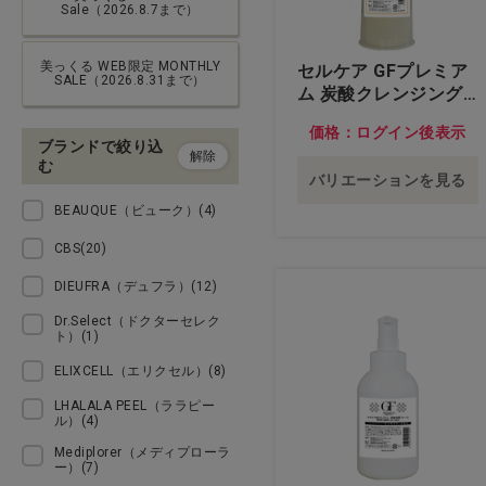
Sale（2026.8.7まで）
ウェア
美っくる WEB限定 MONTHLY
セルケア GFプレミア
接骨院・クリニック用品
SALE（2026.8.31まで）
ム 炭酸クレンジング
業務用 400g…他
価格：ログイン後表示
オーラルケア
ブランドで絞り込
解除
む
バリエーションを見る
タオル
BEAUQUE（ビューク）(4)
コットン・ガーゼ・綿棒
CBS(20)
DIEUFRA（デュフラ）(12)
グローブ・マスク
Dr.Select（ドクターセレク
ト）(1)
衛生用品
ELIXCELL（エリクセル）(8)
LHALALA PEEL（ララピー
インテリア・家具
ル）(4)
Mediplorer（メディプローラ
ヘルスケア・セルフケア
ー）(7)