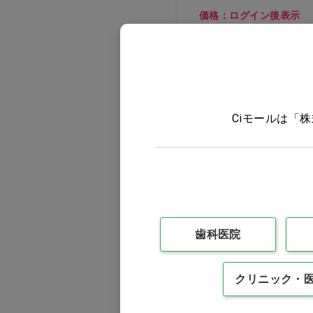
価格：ログイン後表示
買い物カゴ
医薬部外品
Ciモールは「
歯科医院
メディステ 薬用B-
HAKU シートマスク
クリニック・
価格：ログイン後表示