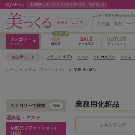
4,990円以上ご注文で送料無料(沖縄・離島除く)
エステ・理美容用品の総合通
理美容・エステ
08/03 UP
NEW
SALE
OUTLET
カテゴリー
から選ぶ
新商品
セール商品
アウトレット
Ｖ３＆Ｌａｓｈ
ブランドINDEX
マスク
クレカ支払い
クロネ
急上昇ワード
Ｖ３＆Ｌａｓｈ
ホーム
化粧品（フェイシャル）
業務用化粧品
カットウィッグ
Ｖ３＆Ｌａｓｈ 
クロス
カラー剤
業務用化粧品
カテゴリーで検索
解除
理美容・エステ
パーマ剤
クレンジング
化粧品（フェイシャル）
(108)
ヘアケア