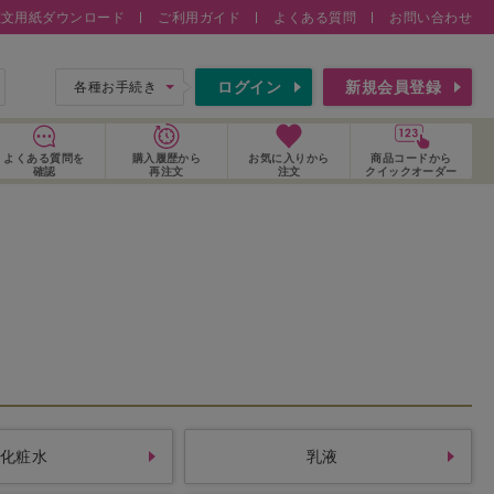
注文用紙ダウンロード
ご利用ガイド
よくある質問
お問い合わせ
索
ログイン
新規会員登録
各種お手続き
よくある質問
を
購入履歴
から
お気に入り
から
商品コードから
確認
再注文
注文
クイックオーダー
化粧水
乳液