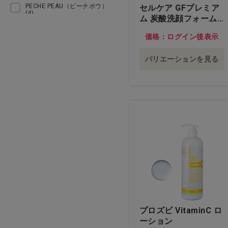
PECHE PEAU（ピーチポウ）
セルケア GFプレミア
(4)
食品・雑貨
ム 炭酸洗顔フォーム
業務用 500mL…他
PROSBi（プロズビ）(9)
価格：ログイン後表示
訳あり
PureBio（ピュールビオ）(1)
バリエーションを見る
direia（ディレイア）(8)
seins mous（セインムー）
(6)
アメニティコーポレーション
(17)
プロズビ VitaminC ロ
ーション