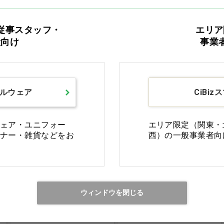
バリエーションを見る
買い物カゴ
従事スタッフ・
エリア
般向け
事業
ルウェア
CiBiz
ェア・ユニフォー
エリア限定（関東・
ナー・雑貨などをお
西）の一般事業者向
direia ステム リペア
direia ザ STM セラム
クレンジング 業務用…
iP ソーム 業務用…他
他
価格：ログイン後表示
価格：ログイン後表示
ウィンドウを閉じる
バリエーションを見る
バリエーションを見る