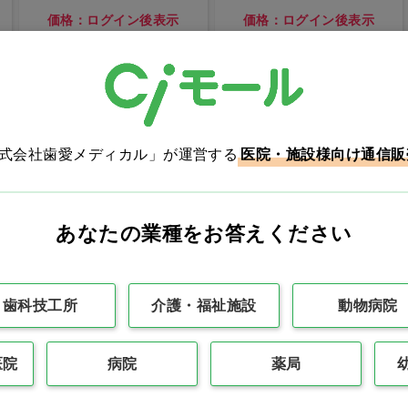
ム
価格：ログイン後表示
価格：ログイン後表示
買い物カゴ
買い物カゴ
株式会社歯愛メディカル」が運営する
医院・施設様向け通信販
あなたの業種をお答えください
歯科技工所
介護・福祉施設
動物病院
direia STM インテン
direia ステムセラム
スローション iPソー
プロ ステム セラム プ
医院
病院
薬局
ム 業務用…他
ロ HC
価格：ログイン後表示
価格：ログイン後表示