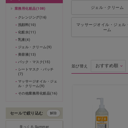
ジェル・クリーム
業務用化粧品(108)
ドライヤー・アイロン・バリ
クレンジング(16)
カン
マッサージオイル・ジェル
洗顔料(10)
ーム
理美容用品・小物
化粧水(11)
乳液(4)
化粧品（フェイシャル）
ジェル・クリーム(9)
美容液(13)
化粧品（ボディ）
パック・マスク(15)
並び替え
シートマスク・パッチ
(7)
エステ機器
マッサージオイル・ジェ
ル・クリーム(9)
エステ用品・小物
その他業務用化粧品(16)
アイラッシュ
セールで絞り込む
解除
ネイル
美っくる Summer