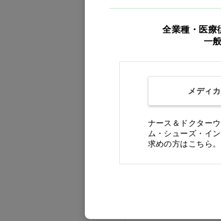
買い物カゴ
全業種・医療
一
メディカ
ナース＆ドクターウ
ム・シューズ・イン
求めの方はこちら。
ディレイア フィック
ス クリーム プロ プロ
(業務用)…他
価格：ログイン後表示
バリエーションを見る