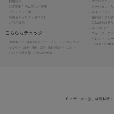
採用情報
Ciプロダクツ
特定商取引法に基づく表記
Ciデジタルソ
プライバシーポリシー
Ciインプラン
情報セキュリティ基本方針
歯科技工物製作 3D
ご利用規約
Ci助成金診断
Ci PayLight
こちらもチェック
Ciイージーアポ
クレジットカ
Dentalism
（歯科業界向けコミュニケーションマガジン）
JCB Medical
かがやき
（歯科、医科、薬局、動物病院向けマガジン）
さいとう歯道塾
（国家試験予備校）
Ciメディカルは、歯科材料