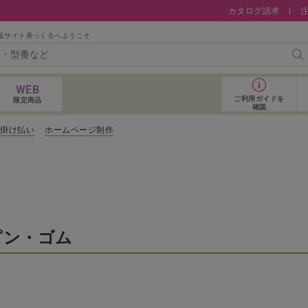
カタログ請求
販サイト美っくるへようこそ
検
WEB
ご利用ガイド
を
限定商品
確認
コ掛け払い
ホームページ制作
おすすめアイテム
ピン・ゴム