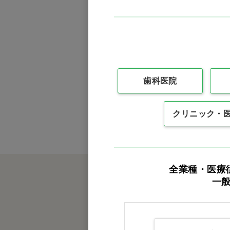
食品・雑貨
訳あり
（1件）
歯科医院
クリニック・
全業種・医療
一