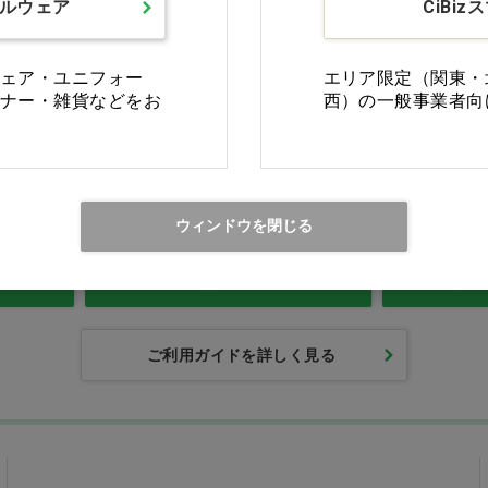
ルウェア
CiBiz
ェア・ユニフォー
エリア限定（関東・
ナー・雑貨などをお
西）の一般事業者向
Ciモール ウェブ通販のご利用ガイド・ヘル
ウィンドウを閉じる
返品・交換について
修理
ご利用ガイドを詳しく見る