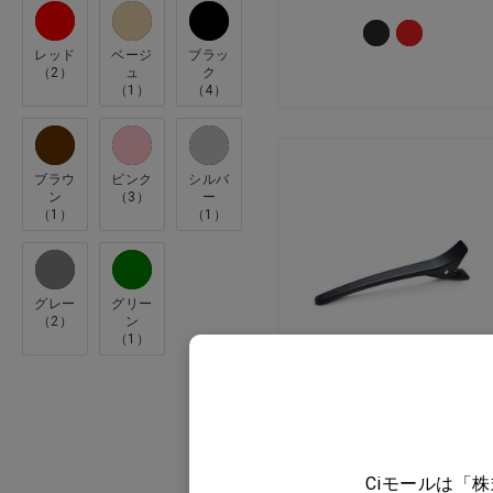
ウェア
レッド
ベージ
ブラッ
（2）
ュ
ク
接骨院・クリニック用品
（1）
（4）
オーラルケア
ブラウ
ピンク
シルバ
タオル
ン
（3）
ー
（1）
（1）
コットン・ガーゼ・綿棒
グレー
グリー
グローブ・マスク
（2）
ン
（1）
衛生用品
リセラ ヘアクリップ
ブラック…他
インテリア・家具
価格：ログイン後表示
ヘルスケア・セルフケア
Ciモールは「
バリエーションを見る