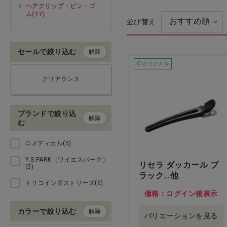
ヘアクリップ・ピン・ゴ
ム(17)
並び替え
ドライヤー・アイロン・バリ
カン
セールで絞り込む
解除
理美容用品・小物
Ciオリジナル
クリアランス
化粧品（フェイシャル）
化粧品（ボディ）
ブランドで絞り込
解除
む
エステ機器
Ciメディカル(5)
Y.S.PARK（ワイエスパーク）
エステ用品・小物
リセラ ダッカール ブ
(5)
ラック…他
トリコインダストリーズ(6)
アイラッシュ
価格：ログイン後表示
カラーで絞り込む
解除
ネイル
バリエーションを見る