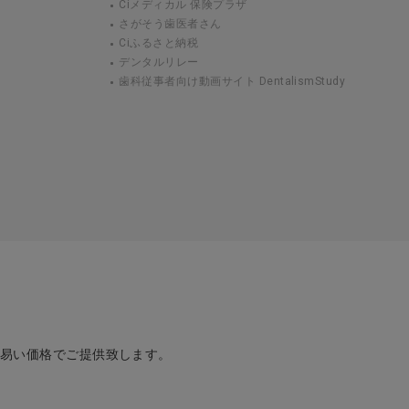
Ciメディカル 保険プラザ
さがそう歯医者さん
Ciふるさと納税
デンタルリレー
歯科従事者向け動画サイト DentalismStudy
め易い価格でご提供致します。