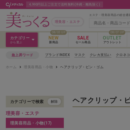
4,990円以上ご注文で送料無料(沖縄・離島除く)
エステ・理美容用品の総合通
理美容・エステ
08/03 UP
08/07 UP
NEW
SALE
OUTLET
カテゴリー
から選ぶ
新商品
セール商品
アウトレット
Ｖ３＆Ｌａｓｈ
ブランドINDEX
マスク
クレカ支払い
クロネ
急上昇ワード
Ｖ３＆Ｌａｓｈ
ホーム
理美容用品・小物
ヘアクリップ・ピン・ゴム
カットウィッグ
Ｖ３＆Ｌａｓｈ 
クロス
カラー剤
ヘアクリップ・
カテゴリーで検索
解除
理美容・エステ
パーマ剤
理美容用品・小物(17)
ヘアケア