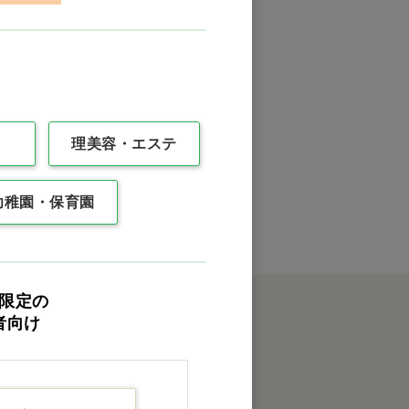
理美容・エステ
0件
最後
幼稚園・保育園
限定の
者向け
クイックオーダー