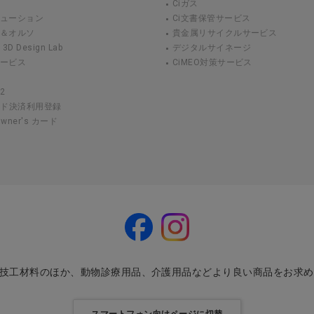
Ciガス
リューション
Ci文書保管サービス
ト＆オルソ
貴金属リサイクルサービス
 Design Lab
デジタルサイネージ
サービス
CiMEO対策サービス
2
ード決済利用登録
 Owner's カード
・技工材料のほか、動物診療用品、介護用品などより良い商品をお求
スマートフォン向けページに切替