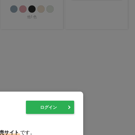
他1色
ログイン
売サイト
です。