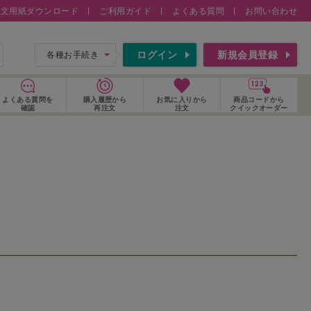
注文用紙ダウンロード
ご利用ガイド
よくある質問
お問い合わせ
索
ログイン
新規会員登録
各種お手続き
よくある質問
を
購入履歴
から
お気に入り
から
商品コードから
確認
再注文
注文
クイックオーダー