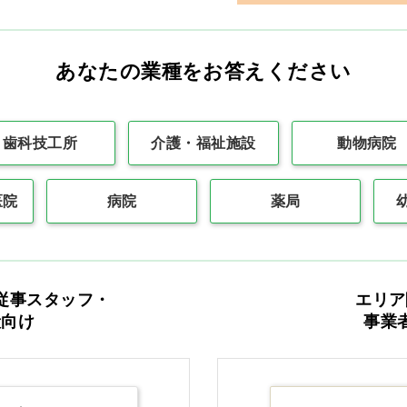
あなたの業種をお答えください
歯科技工所
介護・福祉施設
動物病院
最初
前の100件
1
次の10
医院
病院
薬局
従事スタッフ・
エリア
カタログをご利用のお客様
般向け
事業
カタログ請求
商品コード入力で