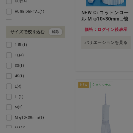
GC(24)
食品・雑貨
HUGE DENTAL(1)
NEW Ci コットンロー
ル M φ10×30mm…他
Haleon(1)
訳あり
価格：ログイン後表示
サイズで絞り込む
解除
JEX(3)
バリエーションを見る
Maquira(1)
1.5L(1)
NSファーファ(1)
1L(4)
OSSTEM(2)
3S(1)
R.O.C.S(14)
4S(1)
TePe(2)
NEW
Ciオリジナル
L(4)
UFCサプライ(2)
LL(1)
VENUSiS（ヴィナシス）(1)
M(5)
dretec(2)
M φ10×30mm(1)
fuchs(2)
M-L(1)