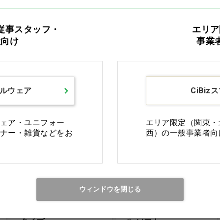
ドマウスウォッシュ
M…他
価格：ログイン後表示
価格：ログイン後表示
従事スタッフ・
エリア
般向け
事業
買い物カゴ
バリエーションを見る
SSS
SS
S
M
L
ルウェア
CiBiz
Ciオリジナル
ェア・ユニフォー
エリア限定（関東・
ナー・雑貨などをお
西）の一般事業者向
ウィンドウを閉じる
Ciフロス PTFEテープ
ペシトロ アイディア