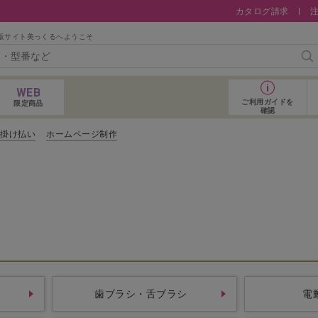
カタログ請求
販サイト美っくるへようこそ
検
WEB
ご利用ガイド
を
限定商品
確認
コ掛け払い
ホームページ制作
おすすめアイテム
歯ブラシ・舌ブラシ
電