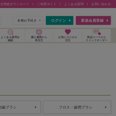
注文用紙ダウンロード
ご利用ガイド
よくある質問
お問い合わせ
索
ログイン
新規会員登録
各種お手続き
よくある質問
を
購入履歴
から
お気に入り
から
商品コードから
確認
再注文
注文
クイックオーダー
動歯ブラシ
フロス・歯間ブラシ