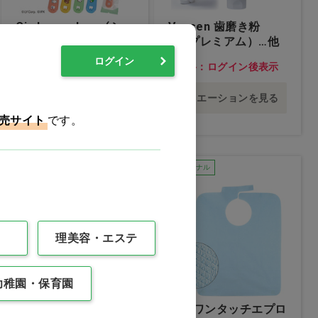
Ci shuwa shuwa(シュ
Vussen 歯磨き粉
ワ シュワ) ジュニア
H（プレミアム）…他
LINE FRIENDS minini
ログイン
価格：ログイン後表示
価格：ログイン後表示
MS(やややわらかめ)…
他
バリエーションを見る
バリエーションを見る
売サイト
です。
Ciオリジナル
Ciオリジナル
理美容・エステ
幼稚園・保育園
Ci202 M ふつう…他
Newワンタッチエプロ