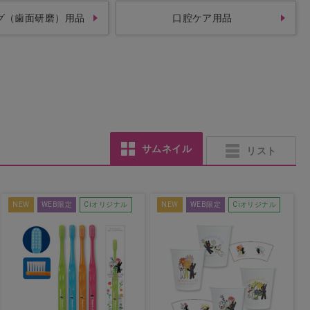
グ（歯面研磨）用品
口腔ケア用品
サムネイル
リスト
NEW
WEB限定
Ciオリジナル
NEW
WEB限定
Ciオリジナル