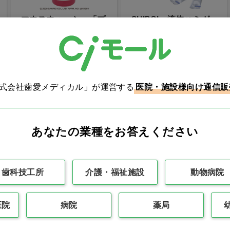
マウスウォッシュ「プ
SHIROI 液体ハミガ
ロポリンス」 マイル
キ
ド…他
価格：ログイン後表示
価格：ログイン後表示
バリエーションを見る
買い物カゴ
株式会社歯愛メディカル」が運営する
医院・施設様向け通信販
NEW
WEB限定
医薬部外品
Ciオリジナル
あなたの業種をお答えください
歯科技工所
介護・福祉施設
動物病院
医院
病院
薬局
ラクレッシュ マイル
プリズム歯間ブラシ