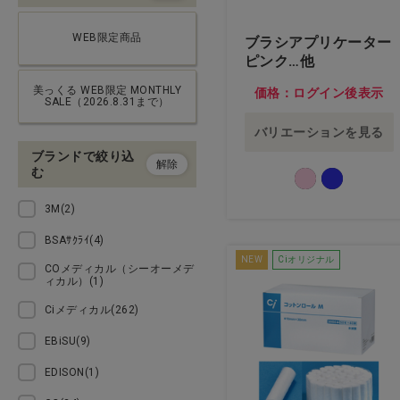
ウェア
WEB限定商品
ブラシアプリケーター
ピンク…他
接骨院・クリニック用品
美っくる WEB限定 MONTHLY
価格：ログイン後表示
SALE（2026.8.31まで）
オーラルケア
バリエーションを見る
ブランドで絞り込
タオル
解除
む
コットン・ガーゼ・綿棒
3M(2)
BSAｻｸﾗｲ(4)
グローブ・マスク
NEW
Ciオリジナル
COメディカル（シーオーメデ
ィカル）(1)
衛生用品
Ciメディカル(262)
インテリア・家具
EBiSU(9)
EDISON(1)
ヘルスケア・セルフケア