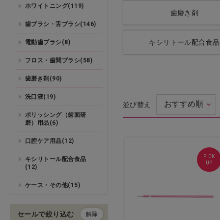
ホワイトニング(119)
歯磨き剤
ドライヤー・アイロン・バリ
歯ブラシ・舌ブラシ(146)
カン
キシリトール配合食品
電動歯ブラシ(8)
理美容用品・小物
フロス・歯間ブラシ(58)
歯磨き剤(90)
化粧品（フェイシャル）
洗口液(19)
並び替え
化粧品（ボディ）
ポリッシング（歯面研
磨）用品(6)
エステ機器
口腔ケア用品(12)
エステ用品・小物
PICK
キシリトール配合食品
UP
(12)
アイラッシュ
ケース・その他(15)
ネイル
セールで絞り込む
解除