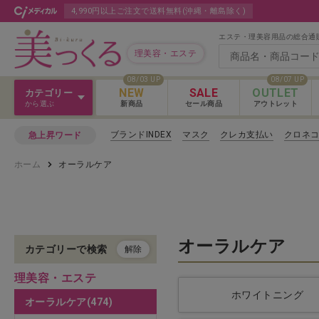
4,990円以上ご注文で送料無料(沖縄・離島除く)
エステ・理美容用品の総合通
理美容・エステ
08/03 UP
08/07 UP
NEW
SALE
OUTLET
カテゴリー
から選ぶ
新商品
セール商品
アウトレット
Ｖ３＆Ｌａｓｈ
ブランドINDEX
マスク
クレカ支払い
クロネ
急上昇ワード
Ｖ３＆Ｌａｓｈ
ホーム
オーラルケア
カットウィッグ
Ｖ３＆Ｌａｓｈ 
クロス
カラー剤
オーラルケア
カテゴリーで検索
解除
理美容・エステ
パーマ剤
ホワイトニング
オーラルケア(474)
ヘアケア