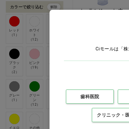
アマテラス(4)
S(3)
カラーで絞り込む
解除
オーラルジェット 本
ジョンソン・エンド・ジョン
S φ8×25mm(1)
体…他
ソン(5)
SS(5)
ダイト(2)
価格：ログイン後表示
レッド
ホワイ
ブルー
（1）
ト
（20）
SS-M(1)
ピエラス(6)
（12）
バリエーションを見る
SSS(4)
ライオン歯科材(16)
Ciモールは「
Ｌ(2)
佐藤製薬(1)
ブラッ
ピンク
パープ
Ｓ(2)
堀内鏡工業(2)
ク
（19）
ル
WEB限定
（2）
（3）
大洋製薬(2)
日本歯科工業社(2)
グレー
グリー
オレン
歯科医院
松風(5)
（1）
ン
ジ
（12）
（5）
橘医療器(1)
クリニック・
第一三共ヘルスケア(2)
クレーブプラトレー
ｳｪﾙﾃｯｸ(5)
イエロ
その他