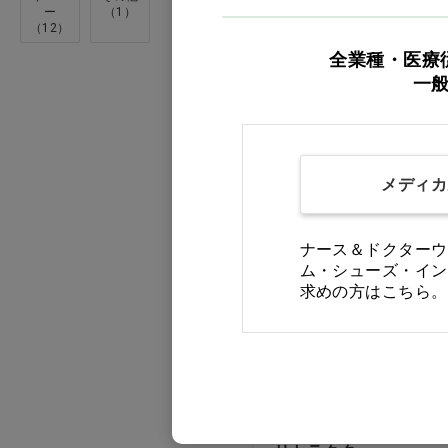
ー
（1）
ｴｰｻﾞｲ(1)
（12）
価格：ログイン後表示
全業種・医療
ｸﾗｰｸ(1)
一
買い物カゴ
ﾓﾝﾃﾞﾘｰｽﾞ･ｼﾞｬﾊﾟﾝ(2)
メディカ
ナース＆ドクターウ
ム・シューズ・イン
求めの方はこちら。
セーフティーシリコン