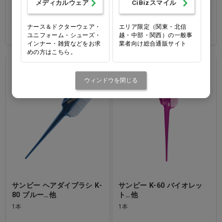
メディカルウェア
CiBizスマイル
バリエーションを見
買い物カゴ
る
ナース＆ドクターウェア・
エリア限定（関東・北信
ユニフォーム・シューズ・
越・中部・関西）の一般事
インナー・雑貨などをお求
業者向け総合通販サイト
めの方はこちら。
ウィンドウを閉じる
サンビー ヘアダイブラシ K-
サンビー K-60 バイオレッ
80 ブルー…他
ト…他
1本
1本