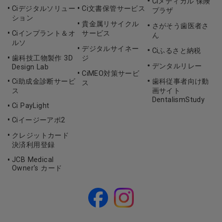
Ciメディカル 保険
Ciデジタルソリュー
Ci文書保管サービス
プラザ
ション
貴金属リサイクル
さがそう歯医者さ
Ciインプラント＆オ
サービス
ん
ルソ
デジタルサイネー
Ciふるさと納税
歯科技工物製作 3D
ジ
デンタルリレー
Design Lab
CiMEO対策サービ
Ci助成金診断サービ
歯科従事者向け動
ス
ス
画サイト
DentalismStudy
Ci PayLight
Ciイージーアポ2
クレジットカード
決済利用登録
JCB Medical
Owner's カード