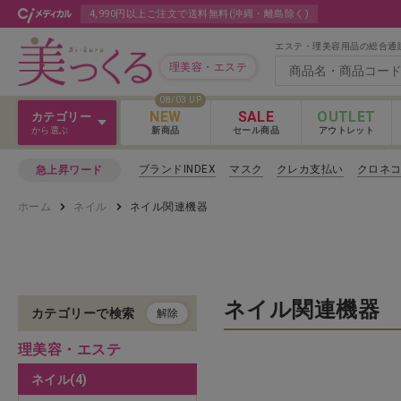
4,990円以上ご注文で送料無料(沖縄・離島除く)
エステ・理美容用品の総合通
理美容・エステ
08/03 UP
NEW
SALE
OUTLET
カテゴリー
から選ぶ
新商品
セール商品
アウトレット
Ｖ３＆Ｌａｓｈ
ブランドINDEX
マスク
クレカ支払い
クロネ
急上昇ワード
Ｖ３＆Ｌａｓｈ
ホーム
ネイル
ネイル関連機器
カットウィッグ
Ｖ３＆Ｌａｓｈ 
クロス
カラー剤
ネイル関連機器
カテゴリーで検索
解除
理美容・エステ
パーマ剤
ネイル(4)
ヘアケア