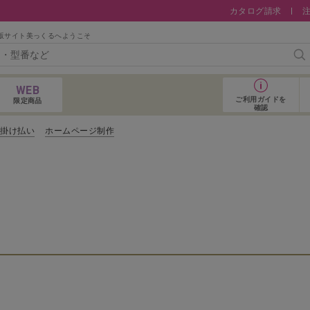
カタログ請求
販サイト美っくるへようこそ
検
WEB
ご利用ガイド
を
限定商品
確認
コ掛け払い
ホームページ制作
おすすめアイテム