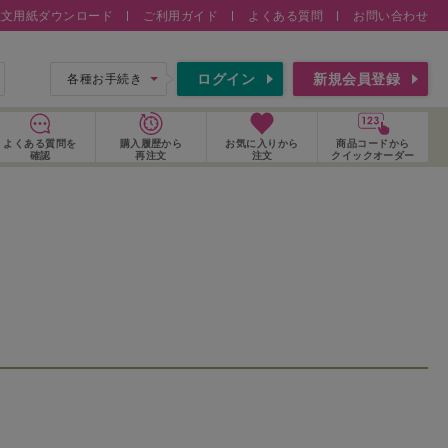
注文用紙ダウンロード
ご利用ガイド
よくある質問
お問い合わせ
索
ログイン
新規会員登録
各種お手続き
よくある質問
を
購入履歴
から
お気に入り
から
商品コードから
確認
再注文
注文
クイックオーダー