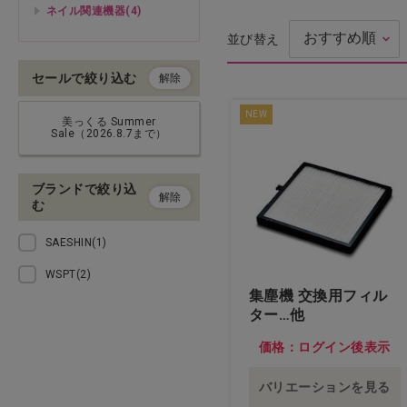
ネイル関連機器(4)
並び替え
ドライヤー・アイロン・バリ
カン
セールで絞り込む
解除
理美容用品・小物
NEW
美っくる Summer
Sale（2026.8.7まで）
化粧品（フェイシャル）
ブランドで絞り込
化粧品（ボディ）
解除
む
エステ機器
SAESHIN(1)
WSPT(2)
エステ用品・小物
集塵機 交換用フィル
ター…他
アイラッシュ
価格：ログイン後表示
ネイル
バリエーションを見る