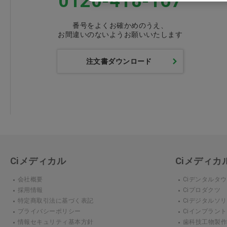
0120-418-167
番号をよくお確かめのうえ、
お間違いのないようお願いいたします
注文書ダウンロード
Ciメディカル
Ciメディ
会社概要
Ciデンタルタ
採用情報
Ciプロダクツ
特定商取引法に基づく表記
Ciデジタルソ
プライバシーポリシー
Ciインプラン
情報セキュリティ基本方針
歯科技工物製作 3D