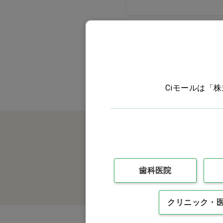
ウェア
接骨院・クリニック用品
オーラルケア
Ciモールは「
タオル
コットン・ガーゼ・綿棒
グローブ・マスク
衛生用品
歯科医院
インテリア・家具
クリニック・
ヘルスケア・セルフケア