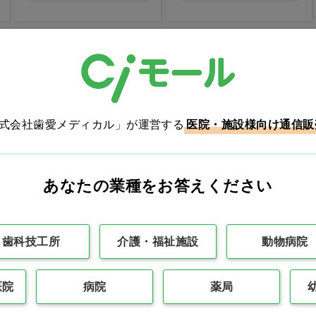
最初
前の100件
1
次の10
株式会社歯愛メディカル」が運営する
医院・施設様向け通信販
あなたの業種をお答えください
カタログをご利用のお客様
歯科技工所
介護・福祉施設
動物病院
カタログ請求
商品コード入力で
医院
病院
薬局