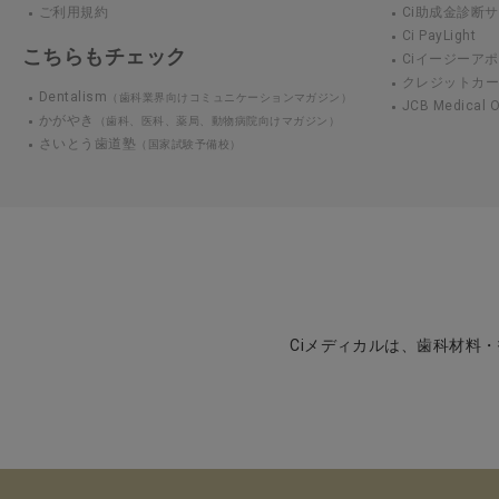
ご利用規約
Ci助成金診断
Ci PayLight
こちらもチェック
Ciイージーアポ
クレジットカ
Dentalism
（歯科業界向けコミュニケーションマガジン）
JCB Medical
かがやき
（歯科、医科、薬局、動物病院向けマガジン）
さいとう歯道塾
（国家試験予備校）
Ciメディカルは、歯科材料