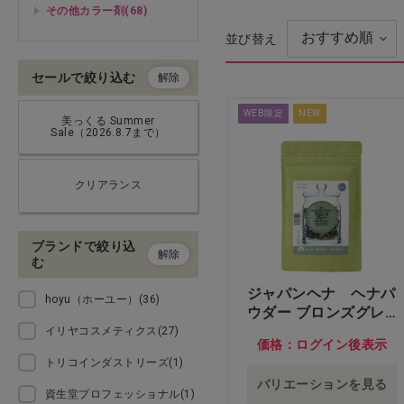
その他カラー剤(68)
並び替え
ドライヤー・アイロン・バリ
カン
セールで絞り込む
解除
理美容用品・小物
WEB限定
NEW
美っくる Summer
Sale（2026.8.7まで）
化粧品（フェイシャル）
クリアランス
化粧品（ボディ）
エステ機器
ブランドで絞り込
解除
む
エステ用品・小物
ジャパンヘナ ヘナパ
hoyu（ホーユー）(36)
ウダー ブロンズグレ
ー…他
イリヤコスメティクス(27)
アイラッシュ
価格：ログイン後表示
トリコインダストリーズ(1)
ネイル
バリエーションを見る
資生堂プロフェッショナル(1)