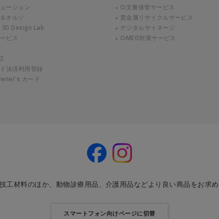
リューション
Ci文書保管サービス
ト＆オルソ
貴金属リサイクルサービス
 Design Lab
デジタルサイネージ
サービス
CiMEO対策サービス
2
ード決済利用登録
 Owner's カード
・技工材料のほか、動物診療用品、介護用品などより良い商品をお求
スマートフォン向けページに切替