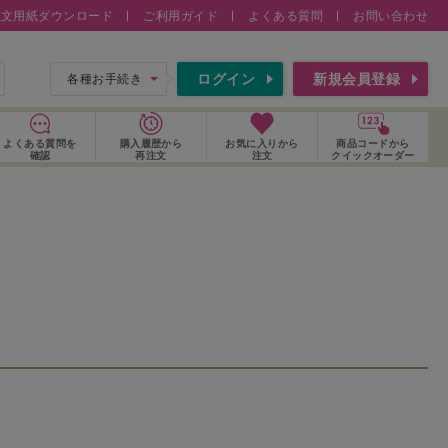
注文用紙ダウンロード
ご利用ガイド
よくある質問
お問い合わせ
索
ログイン
新規会員登録
各種お手続き
よくある質問
を
購入履歴
から
お気に入り
から
商品コードから
確認
再注文
注文
クイックオーダー