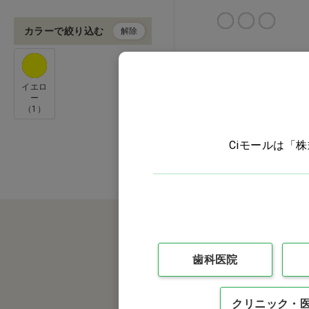
ウェア
カラーで絞り込む
解除
接骨院・クリニック用品
オーラルケア
イエロ
ー
（1）
タオル
Ciモールは「
コットン・ガーゼ・綿棒
グローブ・マスク
衛生用品
歯科医院
インテリア・家具
ヘルスケア・セルフケア
クリニック・