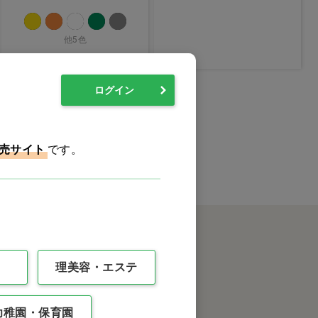
他5色
ログイン
0件
最後
売サイト
です。
理美容・エステ
クイックオーダー
幼稚園・保育園