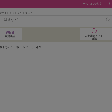
カタログ請求
販サイト美っくるへようこそ
検
WEB
ご利用ガイド
を
限定商品
確認
コ掛け払い
ホームページ制作
おすすめアイテム