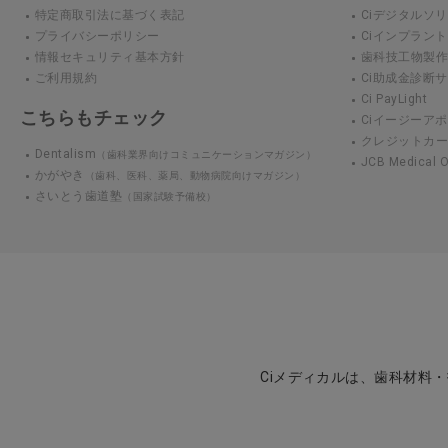
特定商取引法に基づく表記
Ciデジタルソ
プライバシーポリシー
Ciインプラン
情報セキュリティ基本方針
歯科技工物製作 3D
ご利用規約
Ci助成金診断
Ci PayLight
こちらもチェック
Ciイージーアポ
クレジットカ
Dentalism
（歯科業界向けコミュニケーションマガジン）
JCB Medical
かがやき
（歯科、医科、薬局、動物病院向けマガジン）
さいとう歯道塾
（国家試験予備校）
Ciメディカルは、歯科材料