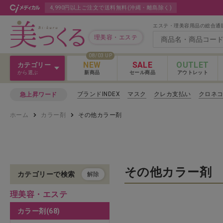
4,990円以上ご注文で送料無料(沖縄・離島除く)
エステ・理美容用品の総合通
理美容・エステ
08/03 UP
NEW
SALE
OUTLET
カテゴリー
から選ぶ
新商品
セール商品
アウトレット
Ｖ３＆Ｌａｓｈ
ブランドINDEX
マスク
クレカ支払い
クロネ
急上昇ワード
Ｖ３＆Ｌａｓｈ
ホーム
カラー剤
その他カラー剤
カットウィッグ
Ｖ３＆Ｌａｓｈ 
クロス
カラー剤
その他カラー剤
カテゴリーで検索
解除
理美容・エステ
パーマ剤
カラー剤(68)
ヘアケア