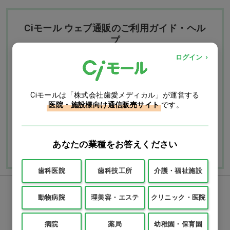
Ciモール ウェブ通販のご利用ガイド・ヘル
プ
ログイン
お支払いについて
送料について
Ciモールは「株式会社歯愛メディカル」が運営する
返品・交換につい
修理・保証につい
医院・施設様向け通信販売サイト
です。
て
て
ご利用ガイドを詳しく見
よくあるご質問
る
あなたの業種をお答えください
歯科医院
歯科技工所
介護・福祉施設
FAXでのご注文
動物病院
理美容・エステ
クリニック・医院
0120-418-167
病院
薬局
幼稚園・保育園