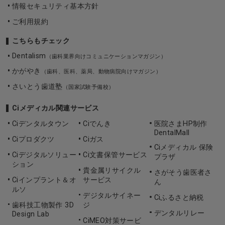
情報セキュリティ基本方針
ご利用規約
こちらもチェック
Dentalism
（歯科業界向けコミュニケーションマガジン）
かがやき
（歯科、医科、薬局、動物病院向けマガジン）
さいとう歯道塾
（国家試験予備校）
Ciメディカル関連サービス
Ciデンタルタウン
Ciでんき
医院さまHP制作
DentalMall
Ciプロダクツ
Ciガス
Ciメディカル 保険
Ciデジタルソリュー
Ci文書保管サービス
プラザ
ション
貴金属リサイクル
さがそう歯医者さ
Ciインプラント＆オ
サービス
ん
ルソ
デジタルサイネー
Ciふるさと納税
歯科技工物製作 3D
ジ
デンタルリレー
Design Lab
CiMEO対策サービ