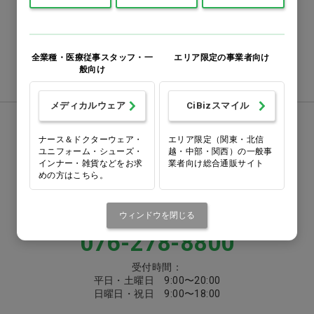
番号をよくお確かめのうえ、
お間違いのないようお願いいたします
全業種・医療従事スタッフ・一
エリア限定の事業者向け
注文書ダウンロード
般向け
メディカルウェア
CiBizスマイル
お電話でお問い合わせ
ナース＆ドクターウェア・
エリア限定（関東・北信
ユニフォーム・シューズ・
越・中部・関西）の一般事
0570-058000
インナー・雑貨などをお求
業者向け総合通販サイト
めの方はこちら。
固定電話からは市内通話料金でご利用いただけます
または
ウィンドウを閉じる
076-278-8800
受付時間：
平日・土曜日 9:00〜20:00
日曜日・祝日 9:00〜18:00