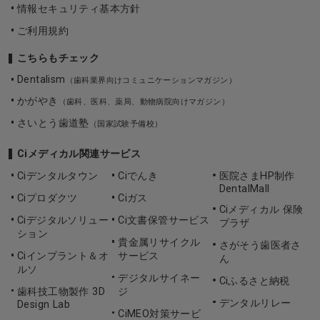
情報セキュリティ基本方針
ご利用規約
こちらもチェック
Dentalism
（歯科業界向けコミュニケーションマガジン）
かがやき
（歯科、医科、薬局、動物病院向けマガジン）
さいとう歯道塾
（国家試験予備校）
Ciメディカル関連サービス
Ciデンタルタウン
Ciでんき
医院さまHP制作
DentalMall
Ciプロダクツ
Ciガス
Ciメディカル 保険
Ciデジタルソリュー
Ci文書保管サービス
プラザ
ション
貴金属リサイクル
さがそう歯医者さ
Ciインプラント＆オ
サービス
ん
ルソ
デジタルサイネー
Ciふるさと納税
歯科技工物製作 3D
ジ
デンタルリレー
Design Lab
CiMEO対策サービ