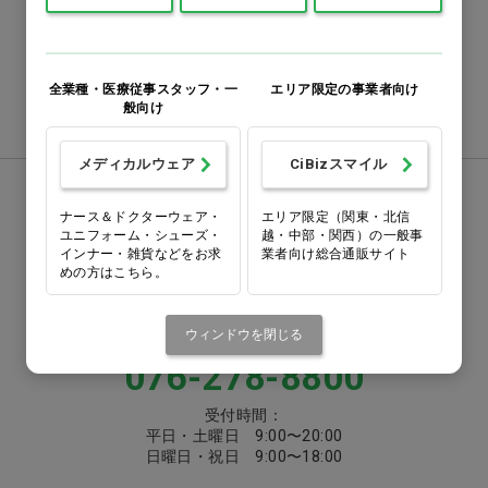
番号をよくお確かめのうえ、
お間違いのないようお願いいたします
全業種・医療従事スタッフ・一
エリア限定の事業者向け
注文書ダウンロード
般向け
メディカルウェア
CiBizスマイル
お電話でお問い合わせ
ナース＆ドクターウェア・
エリア限定（関東・北信
ユニフォーム・シューズ・
越・中部・関西）の一般事
0570-058000
インナー・雑貨などをお求
業者向け総合通販サイト
めの方はこちら。
固定電話からは市内通話料金でご利用いただけます
または
ウィンドウを閉じる
076-278-8800
受付時間：
平日・土曜日 9:00〜20:00
日曜日・祝日 9:00〜18:00