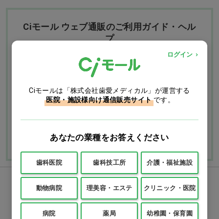
Ciモール ウェブ通販のご利用ガイド・ヘル
プ
ログイン
お支払いについて
送料について
Ciモールは「株式会社歯愛メディカル」が運営する
返品・交換につい
修理・保証につい
医院・施設様向け通信販売サイト
です。
て
て
ご利用ガイドを詳しく見
よくあるご質問
る
あなたの業種をお答えください
歯科医院
歯科技工所
介護・福祉施設
FAXでのご注文
動物病院
理美容・エステ
クリニック・医院
0120-418-167
病院
薬局
幼稚園・保育園