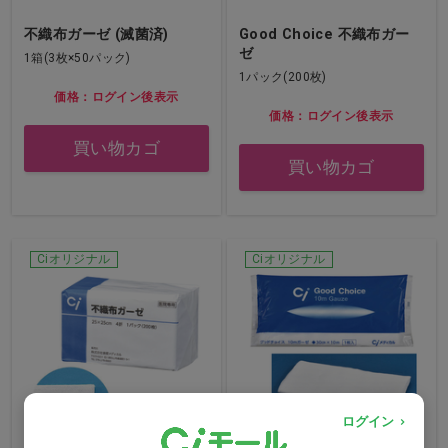
不織布ガーゼ (滅菌済)
Good Choice 不織布ガー
ゼ
1箱(3枚×50パック)
1パック(200枚)
価格：ログイン後表示
価格：ログイン後表示
買い物カゴ
買い物カゴ
Ciオリジナル
Ciオリジナル
ログイン