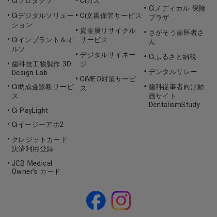
Ciプロダクツ
Ciガス
Ciメディカル 保険
Ciデジタルソリュー
Ci文書保管サービス
プラザ
ション
貴金属リサイクル
さがそう歯医者さ
Ciインプラント＆オ
サービス
ん
ルソ
デジタルサイネー
Ciふるさと納税
歯科技工物製作 3D
ジ
デンタルリレー
Design Lab
CiMEO対策サービ
Ci助成金診断サービ
歯科従事者向け動
ス
ス
画サイト
DentalismStudy
Ci PayLight
Ciイージーアポ2
クレジットカード
決済利用登録
JCB Medical
Owner's カード