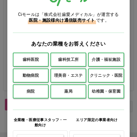
Ciモールは「株式会社歯愛メディカル」が運営する
不織布ガーゼ 20×20cm…他
Good Choice 10mガーゼ
医院・施設様向け通信販売サイト
です。
1パック(200枚)
1パック
価格：ログイン後表示
価格：ログイン後表示
あなたの業種をお答えください
25×25cm
15×15cm
買い物カゴ
20×20cm
歯科医院
歯科技工所
介護・福祉施設
バリエーションを見
る
動物病院
理美容・エステ
クリニック・医院
病院
薬局
幼稚園・保育園
1
最初
前へ
次へ
最後
全業種・医療従事スタッフ・一
エリア限定の事業者向け
般向け