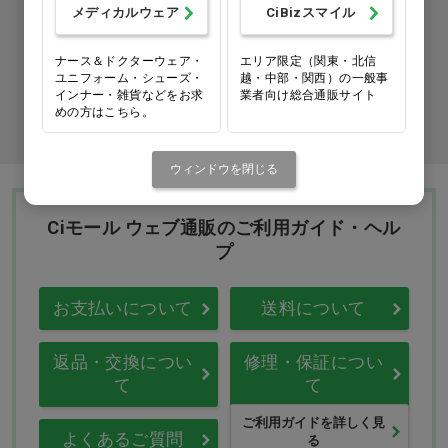
メディカルウェア
CiBizスマイル
カタログをご利用のお客様
ナース＆ドクターウェア・
エリア限定（関東・北信
カタログ請求
ユニフォーム・シューズ・
越・中部・関西）の一般事
インナー・雑貨などをお求
業者向け総合通販サイト
めの方はこちら。
商品コード入力でクイックオーダー
ウィンドウを閉じる
Ciモール ウェブ通販のご利用ガイド・ヘル
プ
お支払いについて
送料について
返品・交換につい
修理・保証につい
て
て
ご利用ガイドを詳しく見
よくあるご質問
る